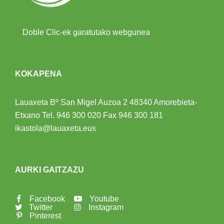
Doble Clic-ek garatutako webgunea
KOKAPENA
Lauaxeta Bº San Migel Auzoa 2
48340 Amorebieta-
Etxano
Tel.
946 300 020
Fax 946 300 181
ikastola@lauaxeta.eus
AURKI GAITZAZU
Facebook
Youtube
Twitter
Instagram
Pinterest