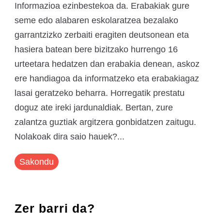
Informazioa ezinbestekoa da. Erabakiak gure
seme edo alabaren eskolaratzea bezalako
garrantzizko zerbaiti eragiten deutsonean eta
hasiera batean bere bizitzako hurrengo 16
urteetara hedatzen dan erabakia denean, askoz
ere handiagoa da informatzeko eta erabakiagaz
lasai geratzeko beharra. Horregatik prestatu
doguz ate ireki jardunaldiak. Bertan, zure
zalantza guztiak argitzera gonbidatzen zaitugu.
Nolakoak dira saio hauek?...
Sakondu
Zer barri da?