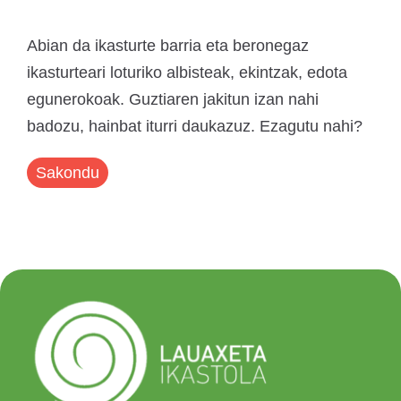
Abian da ikasturte barria eta beronegaz
ikasturteari loturiko albisteak, ekintzak, edota
egunerokoak. Guztiaren jakitun izan nahi
badozu, hainbat iturri daukazuz. Ezagutu nahi?
Sakondu