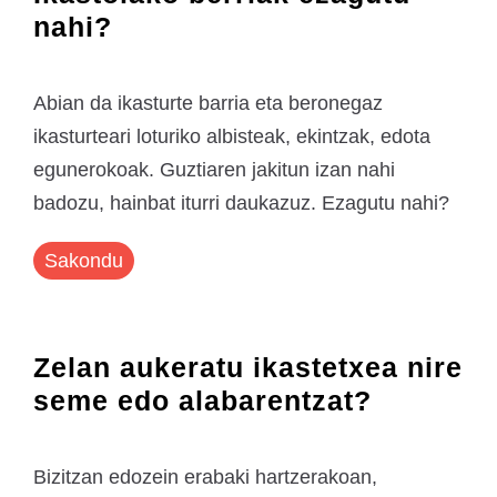
nahi?
Abian da ikasturte barria eta beronegaz
ikasturteari loturiko albisteak, ekintzak, edota
egunerokoak. Guztiaren jakitun izan nahi
badozu, hainbat iturri daukazuz. Ezagutu nahi?
Sakondu
Zelan aukeratu ikastetxea nire
seme edo alabarentzat?
Bizitzan edozein erabaki hartzerakoan,