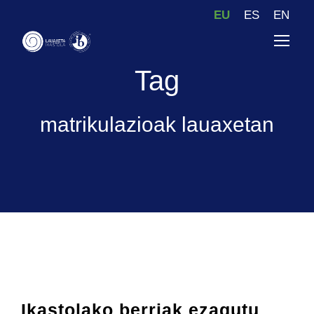
EU
ES
EN
Tag
matrikulazioak lauaxetan
Ikastolako berriak ezagutu