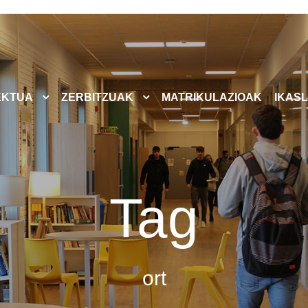
EKTUA
ZERBITZUAK
MATRIKULAZIOAK
IKASL
Tag
ort