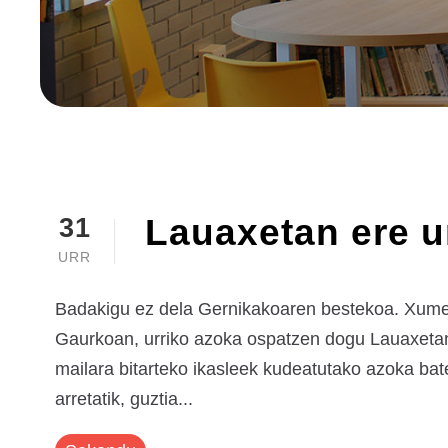
Lauaxetan ere u
31
URR
Badakigu ez dela Gernikakoaren bestekoa. Xumeago
Gaurkoan, urriko azoka ospatzen dogu Lauaxetan.
mailara bitarteko ikasleek kudeatutako azoka bat
arretatik, guztia...