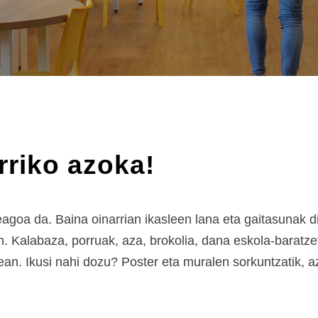
rriko azoka!
a da. Baina oinarrian ikasleen lana eta gaitasunak ditu
 Kalabaza, porruak, aza, brokolia, dana eskola-baratzet
ean. Ikusi nahi dozu? Poster eta muralen sorkuntzatik, 