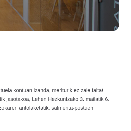
ela kontuan izanda, meriturik ez zaie falta!
ik jasotakoa, Lehen Hezkuntzako 3. mailatik 6.
azokaren antolaketatik, salmenta-postuen