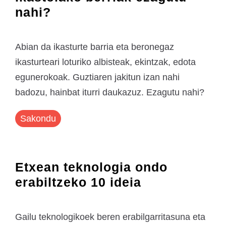
nahi?
Abian da ikasturte barria eta beronegaz
ikasturteari loturiko albisteak, ekintzak, edota
egunerokoak. Guztiaren jakitun izan nahi
badozu, hainbat iturri daukazuz. Ezagutu nahi?
Sakondu
Etxean teknologia ondo
erabiltzeko 10 ideia
Gailu teknologikoek beren erabilgarritasuna eta