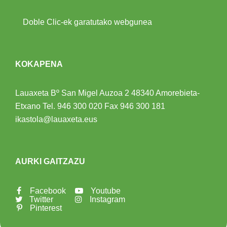
Doble Clic-ek garatutako webgunea
KOKAPENA
Lauaxeta Bº San Migel Auzoa 2
48340 Amorebieta-
Etxano
Tel.
946 300 020
Fax 946 300 181
ikastola@lauaxeta.eus
AURKI GAITZAZU
Facebook
Youtube
Twitter
Instagram
Pinterest