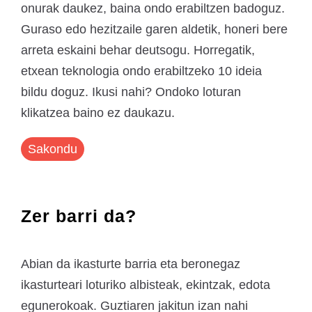
onurak daukez, baina ondo erabiltzen badoguz.
Guraso edo hezitzaile garen aldetik, honeri bere
arreta eskaini behar deutsogu. Horregatik,
etxean teknologia ondo erabiltzeko 10 ideia
bildu doguz. Ikusi nahi? Ondoko loturan
klikatzea baino ez daukazu.
Sakondu
Zer barri da?
Abian da ikasturte barria eta beronegaz
ikasturteari loturiko albisteak, ekintzak, edota
egunerokoak. Guztiaren jakitun izan nahi