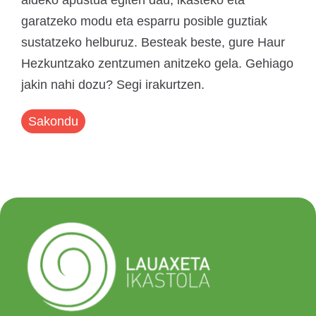
aldeko apustua egiten dau, ikasteko eta
garatzeko modu eta esparru posible guztiak
sustatzeko helburuz. Besteak beste, gure Haur
Hezkuntzako zentzumen anitzeko gela. Gehiago
jakin nahi dozu? Segi irakurtzen.
Sakondu