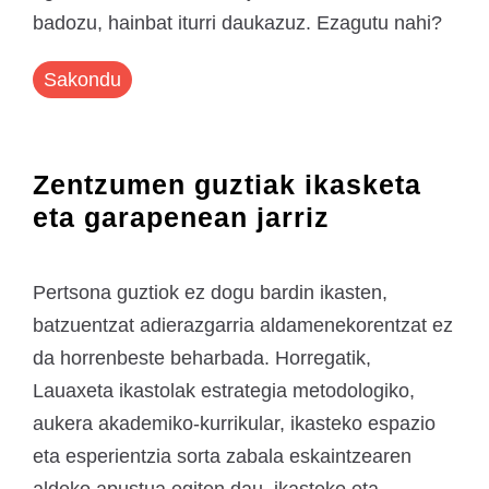
badozu, hainbat iturri daukazuz. Ezagutu nahi?
Sakondu
Zentzumen guztiak ikasketa
eta garapenean jarriz
Pertsona guztiok ez dogu bardin ikasten,
batzuentzat adierazgarria aldamenekorentzat ez
da horrenbeste beharbada. Horregatik,
Lauaxeta ikastolak estrategia metodologiko,
aukera akademiko-kurrikular, ikasteko espazio
eta esperientzia sorta zabala eskaintzearen