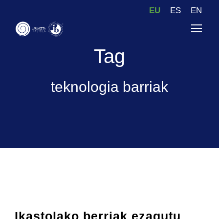
EU
ES
EN
Tag
teknologia barriak
Ikastolako berriak ezagutu