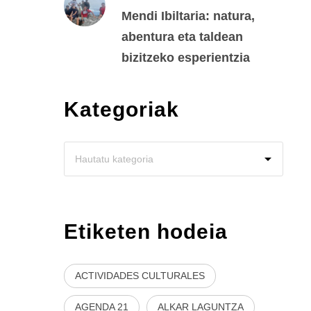
Mendi Ibiltaria: natura,
abentura eta taldean
bizitzeko esperientzia
Kategoriak
Etiketen hodeia
ACTIVIDADES CULTURALES
AGENDA 21
ALKAR LAGUNTZA