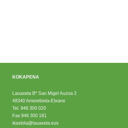
KOKAPENA
Lauaxeta Bº San Migel Auzoa 2
48340 Amorebieta-Etxano
Tel.
946 300 020
Fax 946 300 181
ikastola@lauaxeta.eus