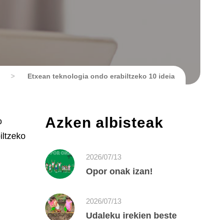
>
Etxean teknologia ondo erabiltzeko 10 ideia
Azken albisteak
o
iltzeko
2026/07/13
Opor onak izan!
2026/07/13
Udaleku irekien beste