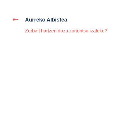
Aurreko Albistea
Zerbait hartzen dozu zoriontsu izateko?