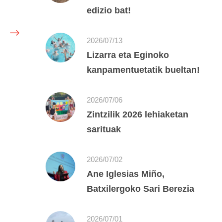
edizio bat!
2026/07/13
Lizarra eta Eginoko
kanpamentuetatik bueltan!
2026/07/06
Zintzilik 2026 lehiaketan
sarituak
2026/07/02
Ane Iglesias Miño,
Batxilergoko Sari Berezia
2026/07/01