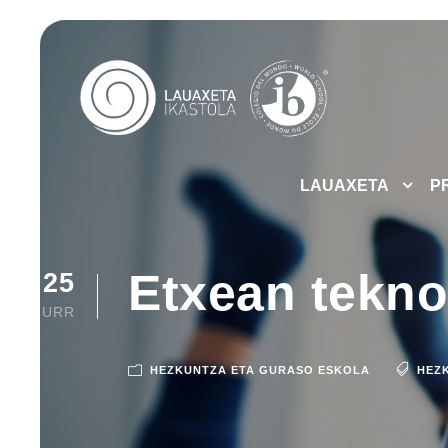
LAUAXETA
P
Etxean tekno
25
URR
HEZKUNTZA ETA GURASO ESKOLA
HEZ