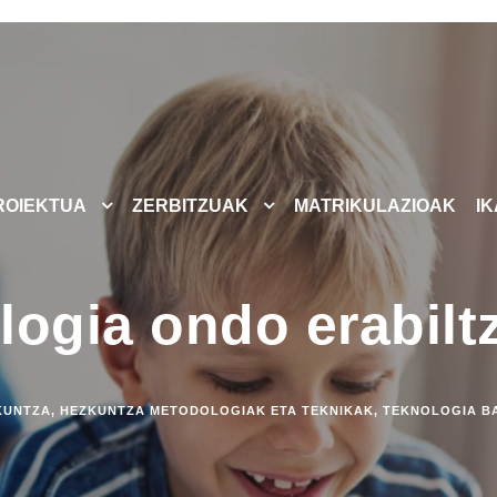
ROIEKTUA
ZERBITZUAK
MATRIKULAZIOAK
I
logia ondo erabilt
KUNTZA
,
HEZKUNTZA METODOLOGIAK ETA TEKNIKAK
,
TEKNOLOGIA B