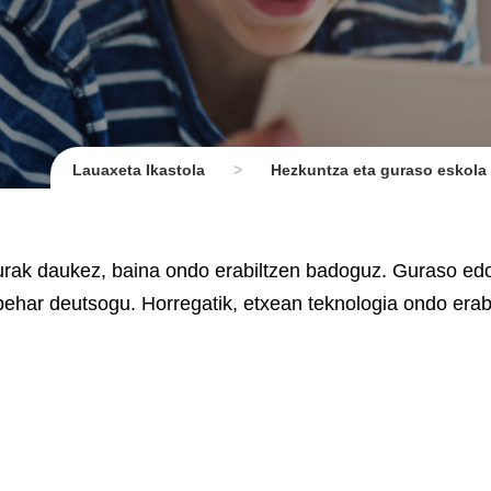
Lauaxeta Ikastola
>
Hezkuntza eta guraso eskola
nurak daukez, baina ondo erabiltzen badoguz. Guraso ed
i behar deutsogu. Horregatik, etxean teknologia ondo erab