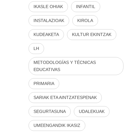
IKASLE OHIAK
INFANTIL
INSTALAZIOAK
KIROLA
KUDEAKETA
KULTUR EKINTZAK
LH
METODOLOGÍAS Y TÉCNICAS
EDUCATIVAS
PRIMARIA
SARIAK ETA AINTZATESPENAK
SEGURTASUNA
UDALEKUAK
UMEENGANDIK IKASIZ