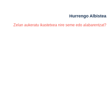
Hurrengo Albistea
Zelan aukeratu ikastetxea nire seme edo alabarentzat?