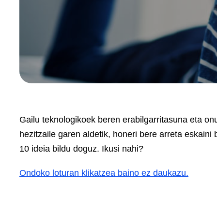
Gailu teknologikoek beren erabilgarritasuna eta o
hezitzaile garen aldetik, honeri bere arreta eskain
10 ideia bildu doguz. Ikusi nahi?
Ondoko loturan klikatzea baino ez daukazu.