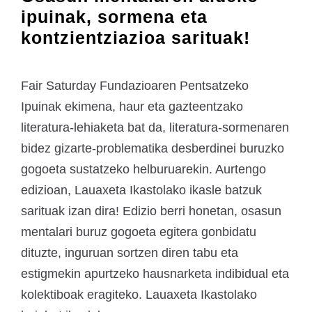
ipuinak, sormena eta
kontzientziazioa sarituak!
Fair Saturday Fundazioaren Pentsatzeko
Ipuinak ekimena, haur eta gazteentzako
literatura-lehiaketa bat da, literatura-sormenaren
bidez gizarte-problematika desberdinei buruzko
gogoeta sustatzeko helburuarekin. Aurtengo
edizioan, Lauaxeta Ikastolako ikasle batzuk
sarituak izan dira! Edizio berri honetan, osasun
mentalari buruz gogoeta egitera gonbidatu
dituzte, inguruan sortzen diren tabu eta
estigmekin apurtzeko hausnarketa indibidual eta
kolektiboak eragiteko. Lauaxeta Ikastolako