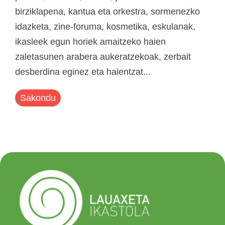
birziklapena, kantua eta orkestra, sormenezko
idazketa, zine-foruma, kosmetika, eskulanak,
ikasleek egun horiek amaitzeko haien
zaletasunen arabera aukeratzekoak, zerbait
desberdina eginez eta haientzat...
Sakondu