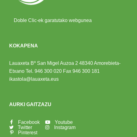
Doble Clic-ek garatutako webgunea
KOKAPENA
Lauaxeta Bº San Migel Auzoa 2
48340 Amorebieta-
Etxano
Tel.
946 300 020
Fax 946 300 181
ikastola@lauaxeta.eus
AURKI GAITZAZU
Facebook
Youtube
Twitter
Instagram
Pinterest