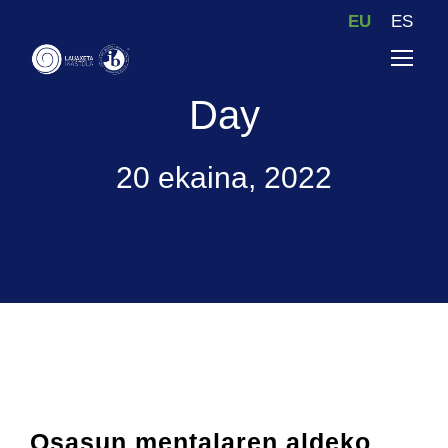
EU
ES
Day
20 ekaina, 2022
Osasun mentalaren aldeko