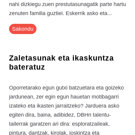
nahi dizkiegu zuen prestutasunagatik parte hartu
zenuten familia guztiei. Eskerrik asko eta...
Sakondu
Zaletasunak eta ikaskuntza
bateratuz
Oporretarako egun gutxi batzuetara eta goizeko
jardunean, zer egin egun hauetan motibagarri
izateko eta ikasten jarraitzeko? Jarduera asko
egiten dira, baina, adibidez, DBHn talentu-
tailerrak garatzen ari dira: esploratzaileak,
pintura, dantzak, kirolak, joskintza eta