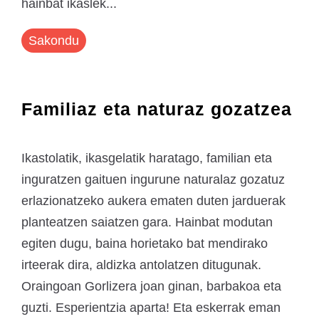
hainbat ikaslek...
Sakondu
Familiaz eta naturaz gozatzea
Ikastolatik, ikasgelatik haratago, familian eta
inguratzen gaituen ingurune naturalaz gozatuz
erlazionatzeko aukera ematen duten jarduerak
planteatzen saiatzen gara. Hainbat modutan
egiten dugu, baina horietako bat mendirako
irteerak dira, aldizka antolatzen ditugunak.
Oraingoan Gorlizera joan ginan, barbakoa eta
guzti. Esperientzia aparta! Eta eskerrak eman