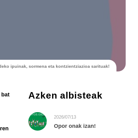
eko ipuinak, sormena eta kontzientziazioa sarituak!
Azken albisteak
 bat
2026/07/13
Opor onak izan!
iren