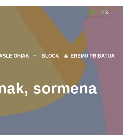
EU
ES
KASLE OHIAK
BLOGA
EREMU PRIBATUA
inak, sormena