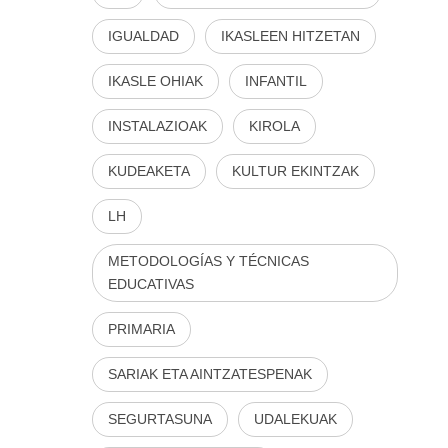
IGUALDAD
IKASLEEN HITZETAN
IKASLE OHIAK
INFANTIL
INSTALAZIOAK
KIROLA
KUDEAKETA
KULTUR EKINTZAK
LH
METODOLOGÍAS Y TÉCNICAS
EDUCATIVAS
PRIMARIA
SARIAK ETA AINTZATESPENAK
SEGURTASUNA
UDALEKUAK