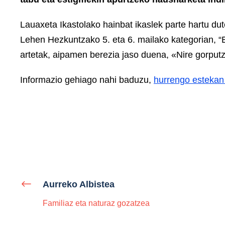
Lauaxeta Ikastolako hainbat ikaslek parte hartu du
Lehen Hezkuntzako 5. eta 6. mailako kategorian, “
artetak, aipamen berezia jaso duena, «Nire gorputz
Informazio gehiago nahi baduzu,
hurrengo estekan
Aurreko Albistea
Familiaz eta naturaz gozatzea