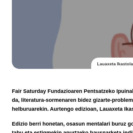
Lauaxeta Ikastola
Fair Saturday Fundazioaren Pentsatzeko Ipuinak
da, literatura-sormenaren bidez gizarte-proble
helburuarekin. Aurtengo edizioan, Lauaxeta Ikas
Edizio berri honetan, osasun mentalari buruz go
tabu eta estigmekin apurtzeko hausnarketa indib