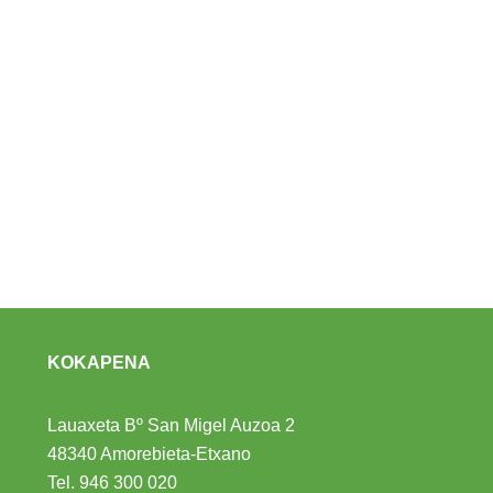
KOKAPENA
Lauaxeta Bº San Migel Auzoa 2
48340 Amorebieta-Etxano
Tel.
946 300 020