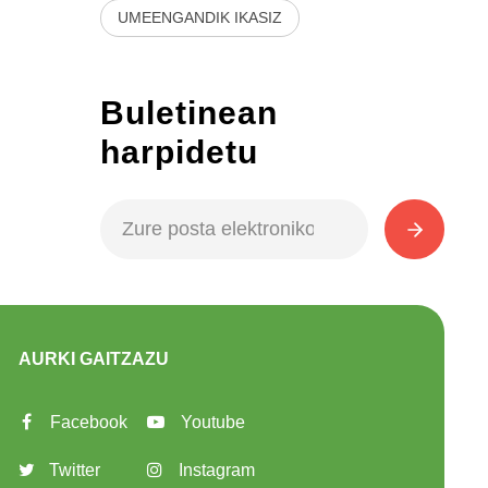
UMEENGANDIK IKASIZ
Buletinean
harpidetu
AURKI GAITZAZU
Facebook
Youtube
Twitter
Instagram