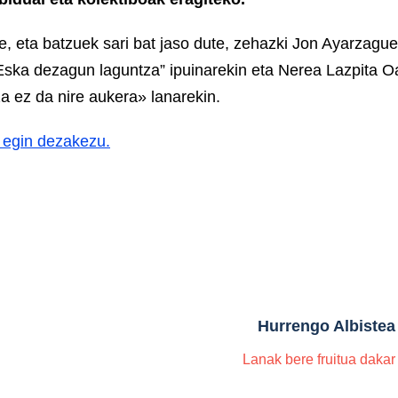
te, eta batzuek sari bat jaso dute, zehazki Jon Ayarzagu
Eska dezagun laguntza” ipuinarekin eta Nerea Lazpita O
a ez da nire aukera» lanarekin.
 egin dezakezu.
Hurrengo Albistea
Lanak bere fruitua dakar