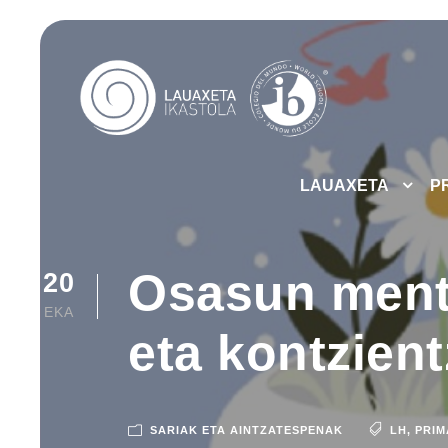
LAUAXETA
P
Osasun menta
20
EKA
eta kontzient
SARIAK ETA AINTZATESPENAK
LH
,
PRIM