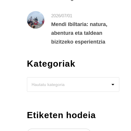
2026/07/01
Mendi Ibiltaria: natura,
abentura eta taldean
bizitzeko esperientzia
Kategoriak
Etiketen hodeia