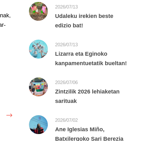
2026/07/13
enak,
Udaleku irekien beste
ar-
edizio bat!
2026/07/13
Lizarra eta Eginoko
kanpamentuetatik bueltan!
2026/07/06
Zintzilik 2026 lehiaketan
sarituak
2026/07/02
Ane Iglesias Miño,
Batxilergoko Sari Berezia