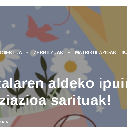
ROIEKTUA
ZERBITZUAK
MATRIKULAZIOAK
I
laren aldeko ipu
ziazioa sarituak!
ARIA