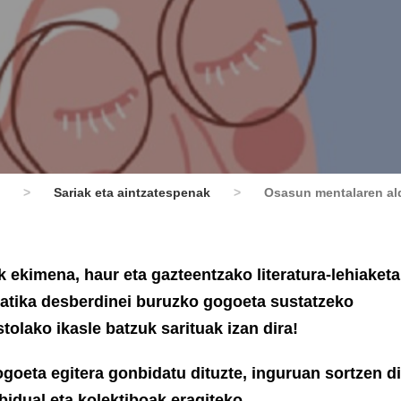
>
Sariak eta aintzatespenak
>
Osasun mentalaren ald
 ekimena, haur eta gazteentzako literatura-lehiaketa
matika desberdinei buruzko gogoeta sustatzeko
tolako ikasle batzuk sarituak izan dira!
goeta egitera gonbidatu dituzte, inguruan sortzen d
idual eta kolektiboak eragiteko.