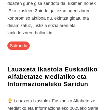
doazen gune gisa sendotu da. Ekimen honek
IBko ikasleen Zaindu gaitezan agentziaren
konpromiso aktiboa du, ekintza gidatu eta
dinamizatuz, justizia sozialaren eta
lankidetzaren balioekin...
Sakondu
Lauaxeta Ikastola Euskadiko
Alfabetatze Mediatiko eta
Informazionaleko Saridun
Lauaxeta Ikastolak Euskadiko Alfabetatze
Mediatiko eta Informazionaleko 2025eko Saria