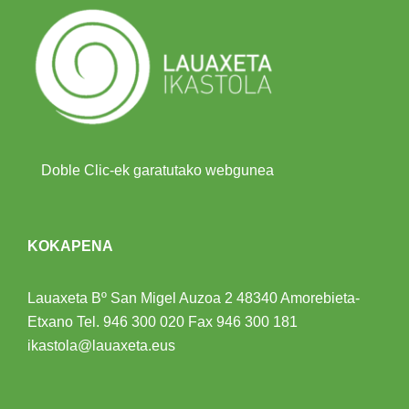
Doble Clic-ek garatutako webgunea
KOKAPENA
Lauaxeta Bº San Migel Auzoa 2
48340 Amorebieta-
Etxano
Tel.
946 300 020
Fax 946 300 181
ikastola@lauaxeta.eus