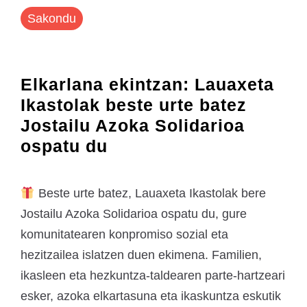
Sakondu
Elkarlana ekintzan: Lauaxeta
Ikastolak beste urte batez
Jostailu Azoka Solidarioa
ospatu du
Beste urte batez, Lauaxeta Ikastolak bere
Jostailu Azoka Solidarioa ospatu du, gure
komunitatearen konpromiso sozial eta
hezitzailea islatzen duen ekimena. Familien,
ikasleen eta hezkuntza-taldearen parte-hartzeari
esker, azoka elkartasuna eta ikaskuntza eskutik