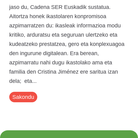
jaso du, Cadena SER Euskadik sustatua.
Aitortza honek ikastolaren konpromisoa
azpimarratzen du: ikasleak informazioa modu
kritiko, arduratsu eta seguruan ulertzeko eta
kudeatzeko prestatzea, gero eta konplexuagoa
den ingurune digitalean. Era berean,
azpimarratu nahi dugu ikastolako ama eta
familia den Cristina Jiménez ere saritua izan
dela; eta...
Sakondu