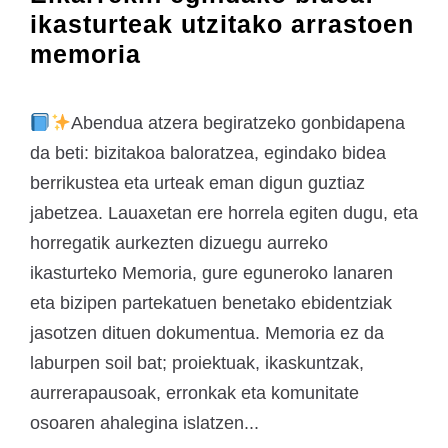
ikasturteak utzitako arrastoen
memoria
Abendua atzera begiratzeko gonbidapena
da beti: bizitakoa baloratzea, egindako bidea
berrikustea eta urteak eman digun guztiaz
jabetzea. Lauaxetan ere horrela egiten dugu, eta
horregatik aurkezten dizuegu aurreko
ikasturteko Memoria, gure eguneroko lanaren
eta bizipen partekatuen benetako ebidentziak
jasotzen dituen dokumentua. Memoria ez da
laburpen soil bat; proiektuak, ikaskuntzak,
aurrerapausoak, erronkak eta komunitate
osoaren ahalegina islatzen...