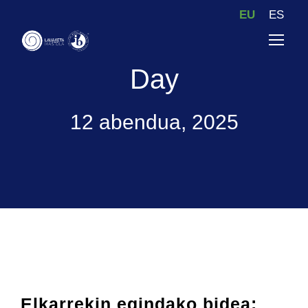
EU
ES
Day
12 abendua, 2025
Elkarrekin egindako bidea: