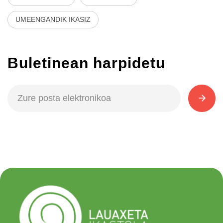
UMEENGANDIK IKASIZ
Buletinean harpidetu