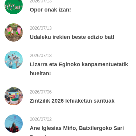
2026/07/13
Opor onak izan!
2026/07/13
Udaleku irekien beste edizio bat!
2026/07/13
Lizarra eta Eginoko kanpamentuetatik
bueltan!
2026/07/06
Zintzilik 2026 lehiaketan sarituak
2026/07/02
Ane Iglesias Miño, Batxilergoko Sari