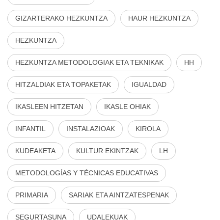
GIZARTERAKO HEZKUNTZA
HAUR HEZKUNTZA
HEZKUNTZA
HEZKUNTZA METODOLOGIAK ETA TEKNIKAK
HH
HITZALDIAK ETA TOPAKETAK
IGUALDAD
IKASLEEN HITZETAN
IKASLE OHIAK
INFANTIL
INSTALAZIOAK
KIROLA
KUDEAKETA
KULTUR EKINTZAK
LH
METODOLOGÍAS Y TÉCNICAS EDUCATIVAS
PRIMARIA
SARIAK ETA AINTZATESPENAK
SEGURTASUNA
UDALEKUAK