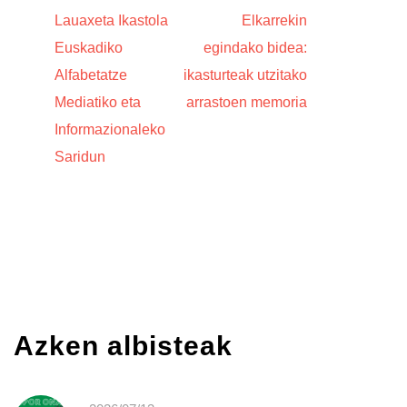
Lauaxeta Ikastola
Elkarrekin
Euskadiko
egindako bidea:
Alfabetatze
ikasturteak utzitako
Mediatiko eta
arrastoen memoria
Informazionaleko
Saridun
Azken albisteak