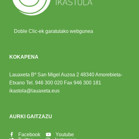
Doble Clic-ek garatutako webgunea
KOKAPENA
Lauaxeta Bº San Migel Auzoa 2
48340 Amorebieta-
Etxano
Tel.
946 300 020
Fax 946 300 181
ikastola@lauaxeta.eus
AURKI GAITZAZU
Facebook
Youtube