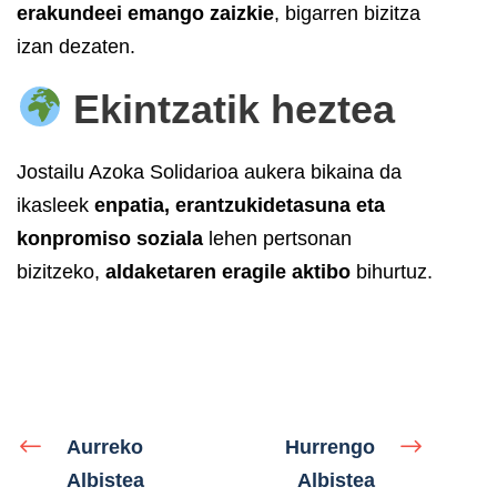
erakundeei emango zaizkie
, bigarren bizitza
izan dezaten.
Ekintzatik heztea
Jostailu Azoka Solidarioa aukera bikaina da
ikasleek
enpatia, erantzukidetasuna eta
konpromiso soziala
lehen pertsonan
bizitzeko,
aldaketaren eragile aktibo
bihurtuz.
Aurreko
Hurrengo
Albistea
Albistea