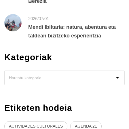
Berezia
2026/07/01
Mendi Ibiltaria: natura, abentura eta
taldean bizitzeko esperientzia
Kategoriak
Etiketen hodeia
ACTIVIDADES CULTURALES
AGENDA 21