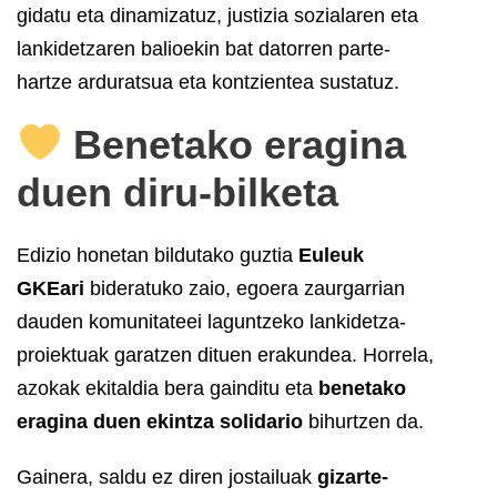
gidatu eta dinamizatuz, justizia sozialaren eta
lankidetzaren balioekin bat datorren parte-
hartze arduratsua eta kontzientea sustatuz.
Benetako eragina
duen diru-bilketa
Edizio honetan bildutako guztia
Euleuk
GKEari
bideratuko zaio, egoera zaurgarrian
dauden komunitateei laguntzeko lankidetza-
proiektuak garatzen dituen erakundea. Horrela,
azokak ekitaldia bera gainditu eta
benetako
eragina duen ekintza solidario
bihurtzen da.
Gainera, saldu ez diren jostailuak
gizarte-