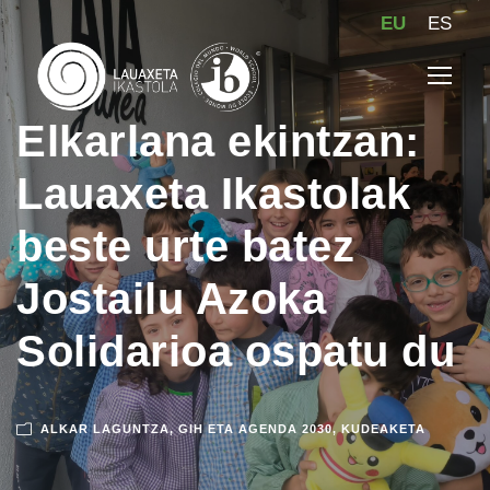
EU
ES
Elkarlana ekintzan:
Lauaxeta Ikastolak
beste urte batez
Jostailu Azoka
Solidarioa ospatu du
ALKAR LAGUNTZA
,
GIH ETA AGENDA 2030
,
KUDEAKETA