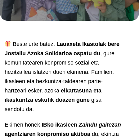
Beste urte batez,
Lauaxeta Ikastolak bere
Jostailu Azoka Solidarioa ospatu du
, gure
komunitatearen konpromiso sozial eta
hezitzailea islatzen duen ekimena. Familien,
ikasleen eta hezkuntza-taldearen parte-
hartzeari esker, azoka
elkartasuna eta
ikaskuntza eskutik doazen gune
gisa
sendotu da.
Ekimen honek
IBko ikasleen
Zaindu gaitezan
agentziaren konpromiso aktiboa
du, ekintza