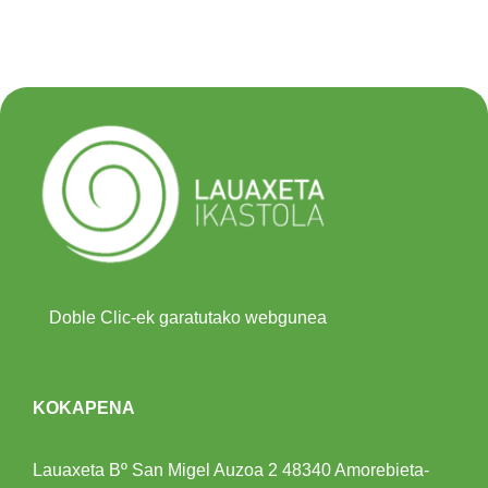
Doble Clic-ek garatutako webgunea
KOKAPENA
Lauaxeta Bº San Migel Auzoa 2
48340 Amorebieta-