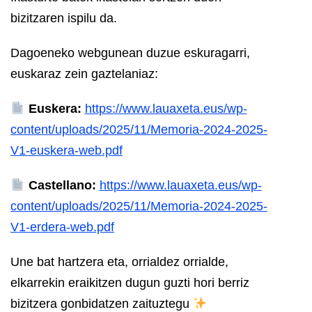
bizitzaren ispilu da.
Dagoeneko webgunean duzue eskuragarri,
euskaraz zein gaztelaniaz:
Euskera:
https://www.lauaxeta.eus/wp-
content/uploads/2025/11/Memoria-2024-2025-
V1-euskera-web.pdf
Castellano:
https://www.lauaxeta.eus/wp-
content/uploads/2025/11/Memoria-2024-2025-
V1-erdera-web.pdf
Une bat hartzera eta, orrialdez orrialde,
elkarrekin eraikitzen dugun guzti hori berriz
bizitzera gonbidatzen zaituztegu