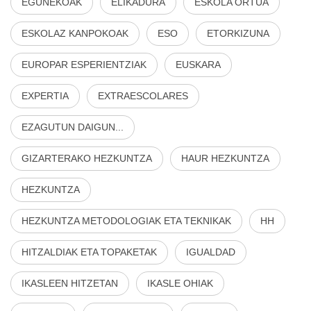
EGUNEKOAK
ELIKADURA
ESKOLA ORTUA
ESKOLAZ KANPOKOAK
ESO
ETORKIZUNA
EUROPAR ESPERIENTZIAK
EUSKARA
EXPERTIA
EXTRAESCOLARES
EZAGUTUN DAIGUN...
GIZARTERAKO HEZKUNTZA
HAUR HEZKUNTZA
HEZKUNTZA
HEZKUNTZA METODOLOGIAK ETA TEKNIKAK
HH
HITZALDIAK ETA TOPAKETAK
IGUALDAD
IKASLEEN HITZETAN
IKASLE OHIAK