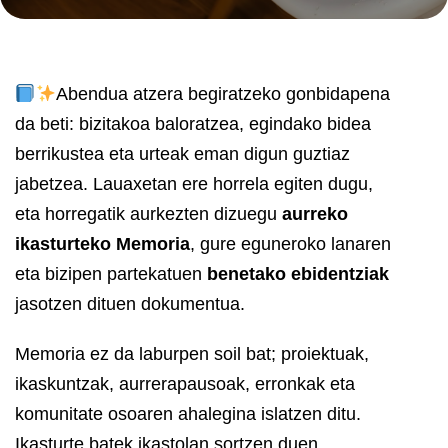
Abendua atzera begiratzeko gonbidapena
da beti: bizitakoa baloratzea, egindako bidea
berrikustea eta urteak eman digun guztiaz
jabetzea. Lauaxetan ere horrela egiten dugu,
eta horregatik aurkezten dizuegu
aurreko
ikasturteko Memoria
, gure eguneroko lanaren
eta bizipen partekatuen
benetako ebidentziak
jasotzen dituen dokumentua.
Memoria ez da laburpen soil bat; proiektuak,
ikaskuntzak, aurrerapausoak, erronkak eta
komunitate osoaren ahalegina islatzen ditu.
Ikasturte batek ikastolan sortzen duen