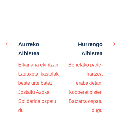
Aurreko
Hurrengo
Albistea
Albistea
Elkarlana ekintzan:
Benetako parte-
Lauaxeta Ikastolak
hartzea
beste urte batez
erabakietan:
Jostailu Azoka
Kooperatibisten
Solidarioa ospatu
Batzarra ospatu
du
dugu