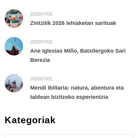
2026/07/06
Zintzilik 2026 lehiaketan sarituak
2026/07/02
Ane Iglesias Miño, Batxilergoko Sari
Berezia
2026/07/01
Mendi Ibiltaria: natura, abentura eta
taldean bizitzeko esperientzia
Kategoriak