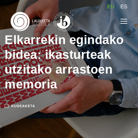
EU
ES
Elkarrekin egindako
bidea: ikasturteak
utzitako arrastoen
memoria
KUDEAKETA