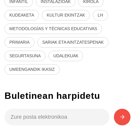
INFANTIL
INSTALAZIOAK
KIROLA
KUDEAKETA
KULTUR EKINTZAK
LH
METODOLOGÍAS Y TÉCNICAS EDUCATIVAS
PRIMARIA
SARIAK ETA AINTZATESPENAK
SEGURTASUNA
UDALEKUAK
UMEENGANDIK IKASIZ
Buletinean harpidetu