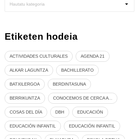
Etiketen hodeia
ACTIVIDADES CULTURALES
AGENDA 21
ALKAR LAGUNTZA
BACHILLERATO
BATXILERGOA
BERDINTASUNA
BERRIKUNTZA
CONOCEMOS DE CERCA A...
COSAS DEL DÍA
DBH
EDUCACIÓN
EDUCACIÓN INFANTIL
EDUCACIÓN INFANTIL