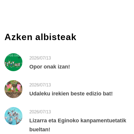
Azken albisteak
2026/07/13
Opor onak izan!
2026/07/13
Udaleku irekien beste edizio bat!
2026/07/13
Lizarra eta Eginoko kanpamentuetatik
bueltan!