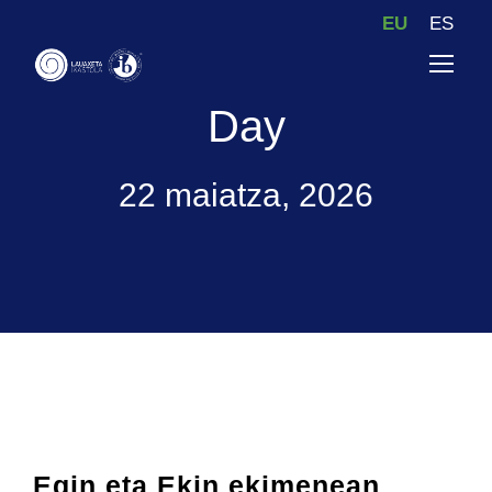
EU
ES
Day
22 maiatza, 2026
Egin eta Ekin ekimenean