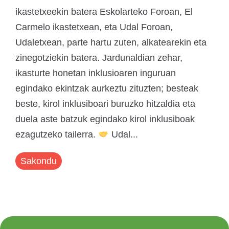
ikastetxeekin batera Eskolarteko Foroan, El
Carmelo ikastetxean, eta Udal Foroan,
Udaletxean, parte hartu zuten, alkatearekin eta
zinegotziekin batera. Jardunaldian zehar,
ikasturte honetan inklusioaren inguruan
egindako ekintzak aurkeztu zituzten; besteak
beste, kirol inklusiboari buruzko hitzaldia eta
duela aste batzuk egindako kirol inklusiboak
ezagutzeko tailerra.
Udal...
Sakondu