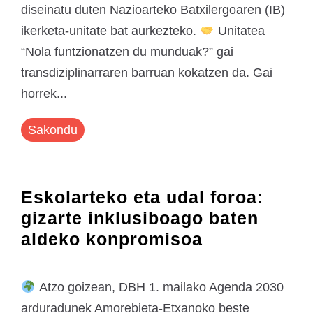
diseinatu duten Nazioarteko Batxilergoaren (IB)
ikerketa-unitate bat aurkezteko.
Unitatea
“Nola funtzionatzen du munduak?” gai
transdiziplinarraren barruan kokatzen da. Gai
horrek...
Sakondu
Eskolarteko eta udal foroa:
gizarte inklusiboago baten
aldeko konpromisoa
Atzo goizean, DBH 1. mailako Agenda 2030
arduradunek Amorebieta-Etxanoko beste