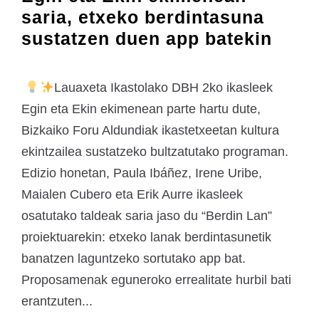
saria, etxeko berdintasuna
sustatzen duen app batekin
Lauaxeta Ikastolako DBH 2ko ikasleek
Egin eta Ekin ekimenean parte hartu dute,
Bizkaiko Foru Aldundiak ikastetxeetan kultura
ekintzailea sustatzeko bultzatutako programan.
Edizio honetan, Paula Ibáñez, Irene Uribe,
Maialen Cubero eta Erik Aurre ikasleek
osatutako taldeak saria jaso du “Berdin Lan”
proiektuarekin: etxeko lanak berdintasunetik
banatzen laguntzeko sortutako app bat.
Proposamenak eguneroko errealitate hurbil bati
erantzuten...