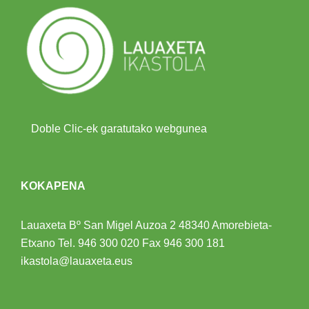
Doble Clic-ek garatutako webgunea
KOKAPENA
Lauaxeta Bº San Migel Auzoa 2
48340 Amorebieta-
Etxano
Tel.
946 300 020
Fax 946 300 181
ikastola@lauaxeta.eus