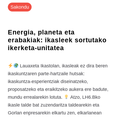
Sakondu
Energia, planeta eta
erabakiak: ikasleek sortutako
ikerketa-unitatea
Lauaxeta Ikastolan, ikasleak ez dira beren
ikaskuntzaren parte-hartzaile hutsak:
ikaskuntza-esperientziak diseinatzeko,
proposatzeko eta eraikitzeko aukera ere badute,
mundu errealarekin lotuta.
Atzo, LH6.Bko
ikasle talde bat zuzendaritza taldearekin eta
Gorlan enpresarekin elkartu zen, elkarlanean