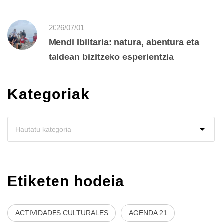
2026/07/01
Mendi Ibiltaria: natura, abentura eta
taldean bizitzeko esperientzia
Kategoriak
Etiketen hodeia
ACTIVIDADES CULTURALES
AGENDA 21