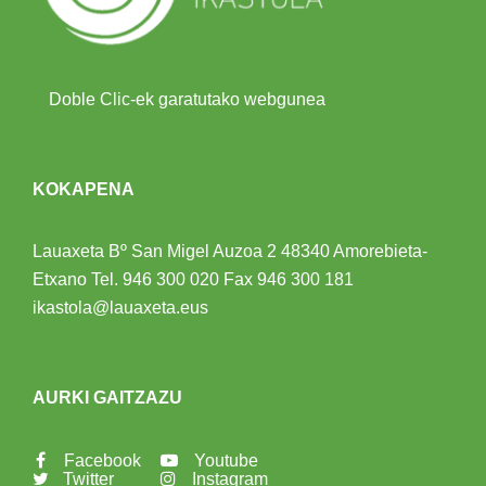
Doble Clic-ek garatutako webgunea
KOKAPENA
Lauaxeta Bº San Migel Auzoa 2
48340 Amorebieta-
Etxano
Tel.
946 300 020
Fax 946 300 181
ikastola@lauaxeta.eus
AURKI GAITZAZU
Facebook
Youtube
Twitter
Instagram