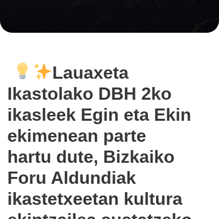
Lauaxeta
Ikastolako DBH 2ko
ikasleek
Egin eta Ekin
ekimenean parte
hartu dute, Bizkaiko
Foru Aldundiak
ikastetxeetan kultura