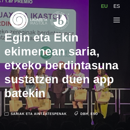
EU
ES
Egin eta Ekin
ekimenean saria,
etxeko berdintasuna
sustatzen duen app
batekin
SARIAK ETA AINTZATESPENAK
DBH
,
ESO