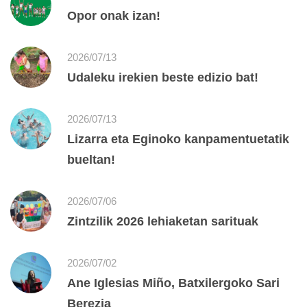
Opor onak izan!
2026/07/13
Udaleku irekien beste edizio bat!
2026/07/13
Lizarra eta Eginoko kanpamentuetatik
bueltan!
2026/07/06
Zintzilik 2026 lehiaketan sarituak
2026/07/02
Ane Iglesias Miño, Batxilergoko Sari
Berezia