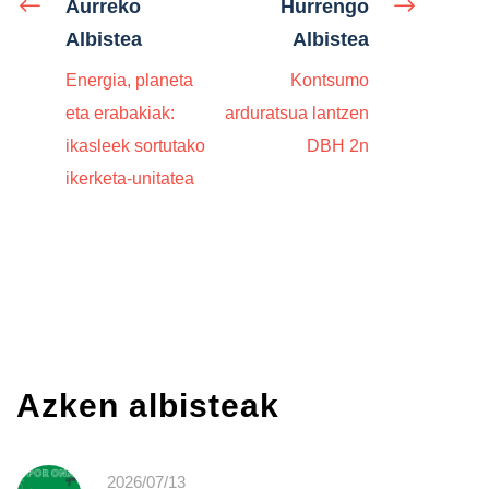
Aurreko
Hurrengo
Albistea
Albistea
Energia, planeta
Kontsumo
eta erabakiak:
arduratsua lantzen
ikasleek sortutako
DBH 2n
ikerketa-unitatea
Azken albisteak
2026/07/13