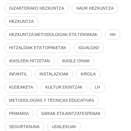
GIZARTERAKO HEZKUNTZA
HAUR HEZKUNTZA
HEZKUNTZA
HEZKUNTZA METODOLOGIAK ETA TEKNIKAK
HH
HITZALDIAK ETA TOPAKETAK
IGUALDAD
IKASLEEN HITZETAN
IKASLE OHIAK
INFANTIL
INSTALAZIOAK
KIROLA
KUDEAKETA
KULTUR EKINTZAK
LH
METODOLOGÍAS Y TÉCNICAS EDUCATIVAS
PRIMARIA
SARIAK ETA AINTZATESPENAK
SEGURTASUNA
UDALEKUAK