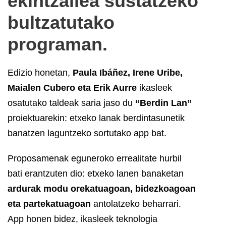
ekintzailea sustatzeko
bultzatutako
programan.
Edizio honetan,
Paula Ibáñez, Irene Uribe,
Maialen Cubero eta Erik Aurre
ikasleek
osatutako taldeak saria jaso du
“Berdin Lan”
proiektuarekin: etxeko lanak berdintasunetik
banatzen laguntzeko sortutako app bat.
Proposamenak eguneroko errealitate hurbil
bati erantzuten dio: etxeko lanen banaketan
ardurak modu orekatuagoan, bidezkoagoan
eta partekatuagoan
antolatzeko beharrari.
App honen bidez, ikasleek teknologia