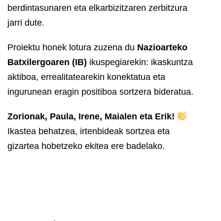
berdintasunaren eta elkarbizitzaren zerbitzura
jarri dute.
Proiektu honek lotura zuzena du
Nazioarteko
Batxilergoaren (IB)
ikuspegiarekin: ikaskuntza
aktiboa, errealitatearekin konektatua eta
ingurunean eragin positiboa sortzera bideratua.
Zorionak, Paula, Irene, Maialen eta Erik!
Ikastea behatzea, irtenbideak sortzea eta
gizartea hobetzeko ekitea ere badelako.