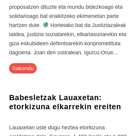
proposatzen dituzte eta mundu bidezkoago eta
solidarioago bat eraikitzeko ekimenetan parte
hartzen dute.
Horietako bat da Justiziazaleak
taldea, justizia sozialarekin, elkartasunarekin eta
giza eskubideen defentsarekin konprometituta
dagoena. Joan den ostiralean, Igurco-Orue...
Sakondu
Babesletzak Lauaxetan:
etorkizuna elkarrekin ereiten
Lauaxetan uste dugu heztea etorkizuna