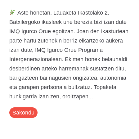
Aste honetan, Lauaxeta Ikastolako 2.
Batxilergoko ikasleek une berezia bizi izan dute
IMQ Igurco Orue egoitzan. Joan den ikasturtean
parte hartu zutenekin berriz elkartzeko aukera
izan dute, IMQ Igurco Orue Programa
Intergenerazionalean. Ekimen honek belaunaldi
desberdinen arteko harremanak sustatzen ditu,
bai gazteen bai nagusien ongizatea, autonomia
eta garapen pertsonala bultzatuz. Topaketa
hunkigarria izan zen, oroitzapen...
Sakondu