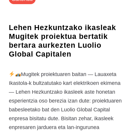
Lehen Hezkuntzako ikasleak
Mugitek proiektua bertatik
bertara aurkezten Luolio
Global Capitalen
Mugitek proiektuaren baitan — Lauaxeta
Ikastola-k bultzatutako kart elektrikoen ekimena
— Lehen Hezkuntzako ikasleek aste honetan
esperientzia oso berezia izan dute: proiektuaren
babesleetako bat den Luolio Global Capital
enpresa bisitatu dute. Bisitan zehar, ikasleek
enpresaren jarduera eta lan-ingurunea