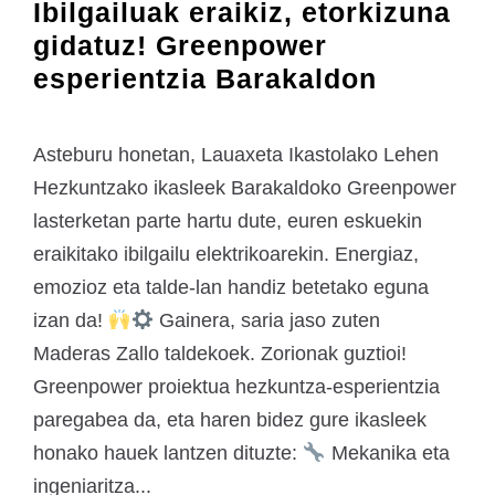
Ibilgailuak eraikiz, etorkizuna
gidatuz! Greenpower
esperientzia Barakaldon
Asteburu honetan, Lauaxeta Ikastolako Lehen
Hezkuntzako ikasleek Barakaldoko Greenpower
lasterketan parte hartu dute, euren eskuekin
eraikitako ibilgailu elektrikoarekin. Energiaz,
emozioz eta talde-lan handiz betetako eguna
izan da!
Gainera, saria jaso zuten
Maderas Zallo taldekoek. Zorionak guztioi!
Greenpower proiektua hezkuntza-esperientzia
paregabea da, eta haren bidez gure ikasleek
honako hauek lantzen dituzte:
Mekanika eta
ingeniaritza...