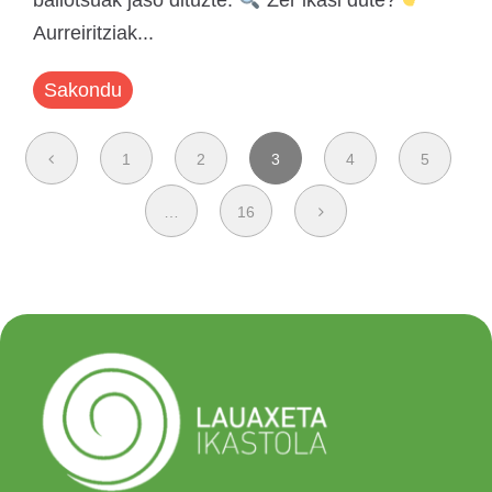
baliotsuak jaso dituzte.
Zer ikasi dute?
Aurreiritziak...
Sakondu
1
2
3
4
5
…
16