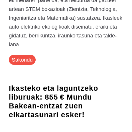
ekimenaren parte da, eta helburua da gazteen
artean STEM bokazioak (Zientzia, Teknologia,
Ingeniaritza eta Matematika) sustatzea. Ikasleek
auto elektriko ekologikoak diseinatu, eraiki eta
gidatuz, berrikuntza, iraunkortasuna eta talde-
lana...
Sakondu
Ikasteko eta laguntzeko
liburuak: 855 € Mundu
Bakean-entzat zuen
elkartasunari esker!