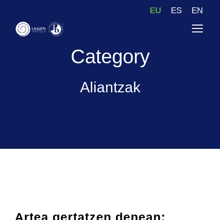
EU
ES
EN
Category
Aliantzak
Artea gertatzen denean: