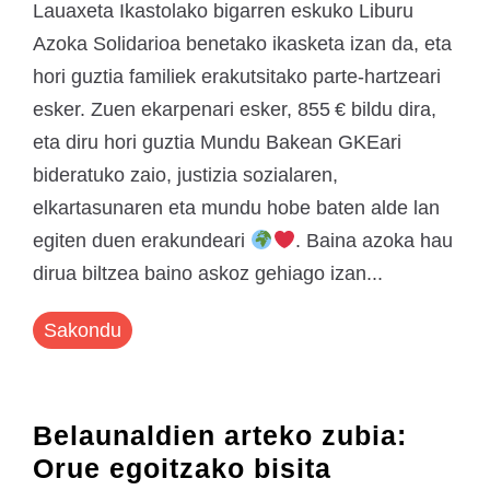
Lauaxeta Ikastolako bigarren eskuko Liburu
Azoka Solidarioa benetako ikasketa izan da, eta
hori guztia familiek erakutsitako parte-hartzeari
esker. Zuen ekarpenari esker, 855 € bildu dira,
eta diru hori guztia Mundu Bakean GKEari
bideratuko zaio, justizia sozialaren,
elkartasunaren eta mundu hobe baten alde lan
egiten duen erakundeari
. Baina azoka hau
dirua biltzea baino askoz gehiago izan...
Sakondu
Belaunaldien arteko zubia:
Orue egoitzako bisita