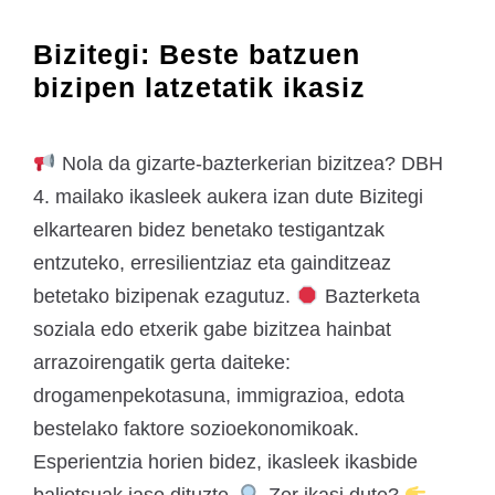
Bizitegi: Beste batzuen
bizipen latzetatik ikasiz
Nola da gizarte-bazterkerian bizitzea? DBH
4. mailako ikasleek aukera izan dute Bizitegi
elkartearen bidez benetako testigantzak
entzuteko, erresilientziaz eta gainditzeaz
betetako bizipenak ezagutuz.
Bazterketa
soziala edo etxerik gabe bizitzea hainbat
arrazoirengatik gerta daiteke:
drogamenpekotasuna, immigrazioa, edota
bestelako faktore sozioekonomikoak.
Esperientzia horien bidez, ikasleek ikasbide