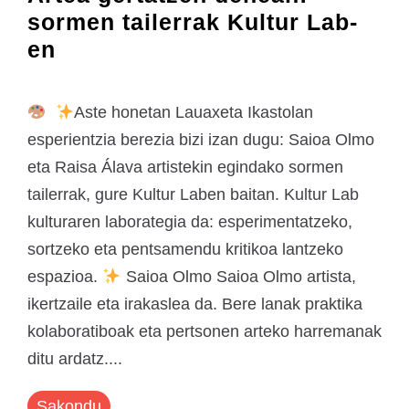
sormen tailerrak Kultur Lab-
en
Aste honetan Lauaxeta Ikastolan
esperientzia berezia bizi izan dugu: Saioa Olmo
eta Raisa Álava artistekin egindako sormen
tailerrak, gure Kultur Laben baitan. Kultur Lab
kulturaren laborategia da: esperimentatzeko,
sortzeko eta pentsamendu kritikoa lantzeko
espazioa.
Saioa Olmo Saioa Olmo artista,
ikertzaile eta irakaslea da. Bere lanak praktika
kolaboratiboak eta pertsonen arteko harremanak
ditu ardatz....
Sakondu