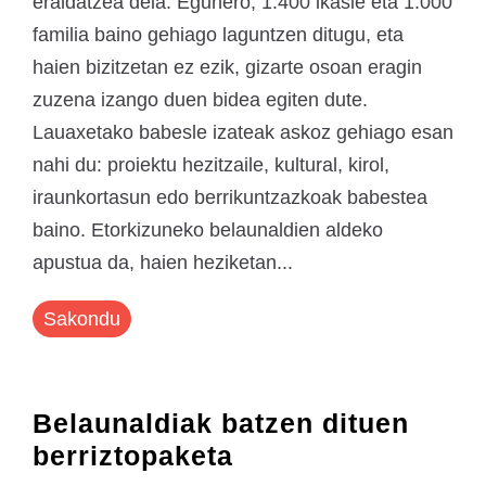
eraldatzea dela. Egunero, 1.400 ikasle eta 1.000
familia baino gehiago laguntzen ditugu, eta
haien bizitzetan ez ezik, gizarte osoan eragin
zuzena izango duen bidea egiten dute.
Lauaxetako babesle izateak askoz gehiago esan
nahi du: proiektu hezitzaile, kultural, kirol,
iraunkortasun edo berrikuntzazkoak babestea
baino. Etorkizuneko belaunaldien aldeko
apustua da, haien heziketan...
Sakondu
Belaunaldiak batzen dituen
berriztopaketa