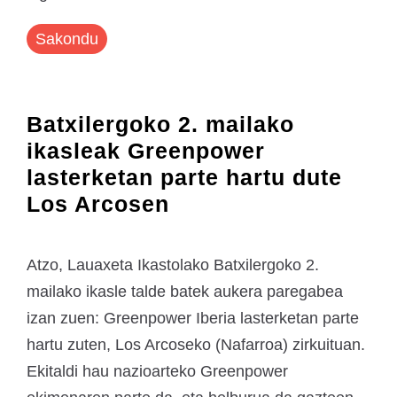
Sakondu
Batxilergoko 2. mailako
ikasleak Greenpower
lasterketan parte hartu dute
Los Arcosen
Atzo, Lauaxeta Ikastolako Batxilergoko 2.
mailako ikasle talde batek aukera paregabea
izan zuen: Greenpower Iberia lasterketan parte
hartu zuten, Los Arcoseko (Nafarroa) zirkuituan.
Ekitaldi hau nazioarteko Greenpower