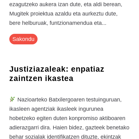
ezagutzeko aukera izan dute, eta aldi berean,
Mugitek proiektua azaldu eta aurkeztu dute,
bere helburuak, funtzionamendua eta...
Sakondu
Justiziazaleak: enpatiaz
zaintzen ikastea
Nazioarteko Batxilergoaren testuinguruan,
ikasleen agentziak ikasleek ingurunea
hobetzeko egiten duten konpromiso aktiboaren
adierazgarri dira. Haien bidez, gazteek benetako
behar sozialak identifikatzen dituzte, ekintzak