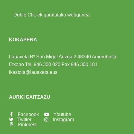
Doble Clic-ek garatutako webgunea
KOKAPENA
Lauaxeta Bº San Migel Auzoa 2
48340 Amorebieta-
Etxano
Tel.
946 300 020
Fax 946 300 181
ikastola@lauaxeta.eus
AURKI GAITZAZU
Facebook
Youtube
Twitter
Instagram
Pinterest