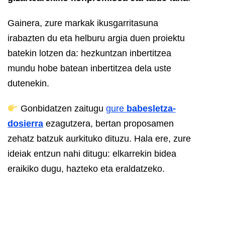
Gainera, zure markak ikusgarritasuna
irabazten du eta helburu argia duen proiektu
batekin lotzen da: hezkuntzan inbertitzea
mundu hobe batean inbertitzea dela uste
dutenekin.
Gonbidatzen zaitugu
gure
babesletza-
dosierra
ezagutzera, bertan proposamen
zehatz batzuk aurkituko dituzu. Hala ere, zure
ideiak entzun nahi ditugu: elkarrekin bidea
eraikiko dugu, hazteko eta eraldatzeko.