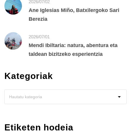
2026/07/02
Ane Iglesias Miño, Batxilergoko Sari
Berezia
2026/07/01
Mendi Ibiltaria: natura, abentura eta
taldean bizitzeko esperientzia
Kategoriak
Etiketen hodeia