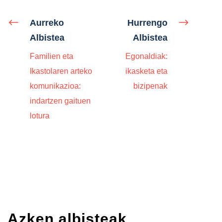
Aurreko
Hurrengo
Albistea
Albistea
Familien eta
Egonaldiak:
Ikastolaren arteko
ikasketa eta
komunikazioa:
bizipenak
indartzen gaituen
lotura
Azken albisteak