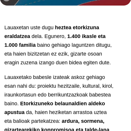
Lauaxetan uste dugu
heztea etorkizuna
eraldatzea
dela. Egunero,
1.400 ikasle eta
1.000 familia
baino gehiago laguntzen ditugu,
eta haien bizitzetan ez ezik, gizarte osoan
eragin zuzena izango duen bidea egiten dute.
Lauaxetako babesle izateak askoz gehiago
esan nahi du: proiektu hezitzaile, kultural, kirol,
iraunkortasun edo berrikuntzazkoak babestea
baino.
Etorkizuneko belaunaldien aldeko
apustua
da, haien heziketan arrastoa uztea
eta balioak partekatzea:
ardura, sormena,
gizartearekiko konpromisoa eta talde-lana
.