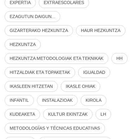
EXPERTIA
EXTRAESCOLARES
EZAGUTUN DAIGUN...
GIZARTERAKO HEZKUNTZA
HAUR HEZKUNTZA
HEZKUNTZA
HEZKUNTZA METODOLOGIAK ETA TEKNIKAK
HH
HITZALDIAK ETA TOPAKETAK
IGUALDAD
IKASLEEN HITZETAN
IKASLE OHIAK
INFANTIL
INSTALAZIOAK
KIROLA
KUDEAKETA
KULTUR EKINTZAK
LH
METODOLOGÍAS Y TÉCNICAS EDUCATIVAS