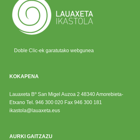
Doble Clic-ek garatutako webgunea
KOKAPENA
Lauaxeta Bº San Migel Auzoa 2
48340 Amorebieta-
Etxano
Tel.
946 300 020
Fax 946 300 181
ikastola@lauaxeta.eus
AURKI GAITZAZU