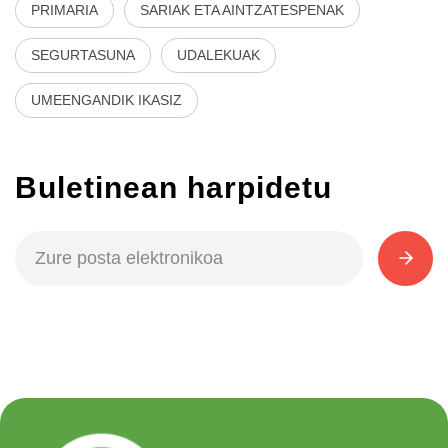
PRIMARIA
SARIAK ETA AINTZATESPENAK
SEGURTASUNA
UDALEKUAK
UMEENGANDIK IKASIZ
Buletinean harpidetu