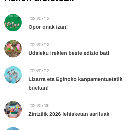
2026/07/13
Opor onak izan!
2026/07/13
Udaleku irekien beste edizio bat!
2026/07/13
Lizarra eta Eginoko kanpamentuetatik
bueltan!
2026/07/06
Zintzilik 2026 lehiaketan sarituak