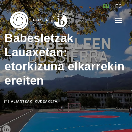
EU
ES
Babesletzak
Lauaxetan:
etorkizuna elkarrekin
ereiten
ALIANTZAK
,
KUDEAKETA