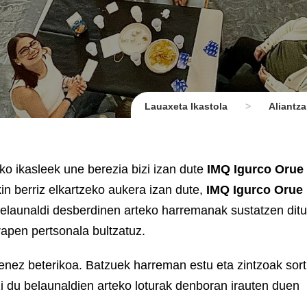
Lauaxeta Ikastola
>
Aliantza
ko ikasleek une berezia bizi izan dute
IMQ Igurco Orue
in berriz elkartzeko aukera izan dute,
IMQ Igurco Orue
elaunaldi desberdinen arteko harremanak sustatzen ditu
apen pertsonala bultzatuz.
penez beterikoa. Batzuek harreman estu eta zintzoak sor
tzi du belaunaldien arteko loturak denboran irauten duen