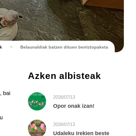
k
>
Belaunaldiak batzen dituen berriztopaketa
Azken albisteak
, bai
2026/07/13
Opor onak izan!
tu
2026/07/13
Udaleku irekien beste