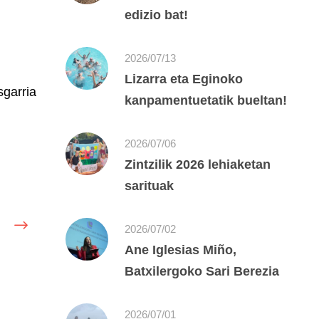
edizio bat!
2026/07/13
Lizarra eta Eginoko
sgarria
kanpamentuetatik bueltan!
2026/07/06
Zintzilik 2026 lehiaketan
sarituak
2026/07/02
Ane Iglesias Miño,
Batxilergoko Sari Berezia
2026/07/01