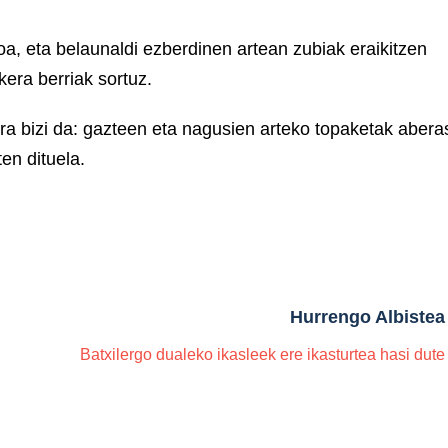
oa, eta belaunaldi ezberdinen artean zubiak eraikitzen
kera berriak sortuz.
ra bizi da: gazteen eta nagusien arteko topaketak abera
ten dituela.
Hurrengo Albistea
Batxilergo dualeko ikasleek ere ikasturtea hasi dute