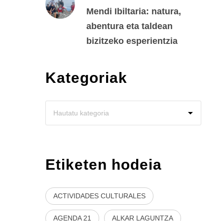
Mendi Ibiltaria: natura,
abentura eta taldean
bizitzeko esperientzia
Kategoriak
Etiketen hodeia
ACTIVIDADES CULTURALES
AGENDA 21
ALKAR LAGUNTZA