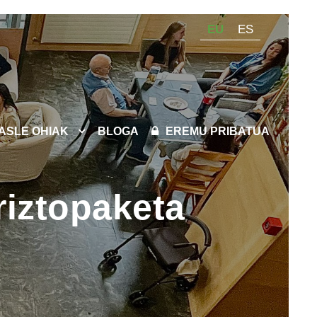
EU
ES
KASLE OHIAK
BLOGA
EREMU PRIBATUA
riztopaketa