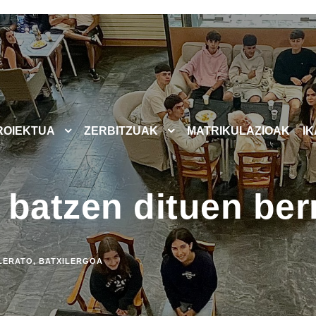
ROIEKTUA
ZERBITZUAK
MATRIKULAZIOAK
I
 batzen dituen ber
LERATO
,
BATXILERGOA