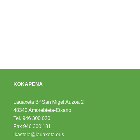
KOKAPENA
Lauaxeta Bº San Migel Auzoa 2
48340 Amorebieta-Etxano
Tel.
946 300 020
Fax 946 300 181
ikastola@lauaxeta.eus