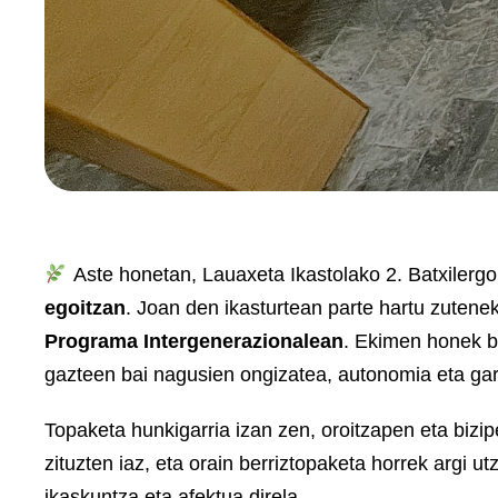
Aste honetan, Lauaxeta Ikastolako 2. Batxilergo
egoitzan
. Joan den ikasturtean parte hartu zutenek
Programa Intergenerazionalean
. Ekimen honek b
gazteen bai nagusien ongizatea, autonomia eta gar
Topaketa hunkigarria izan zen, oroitzapen eta bizi
zituzten iaz, eta orain berriztopaketa horrek argi u
ikaskuntza eta afektua direla.