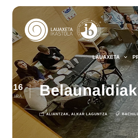
LAUAXETA
P
Belaunaldiak
16
IRA
ALIANTZAK
,
ALKAR LAGUNTZA
BACHIL