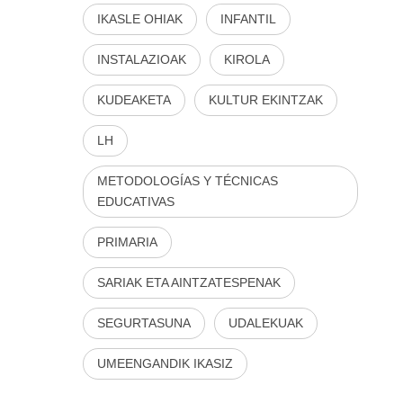
IKASLE OHIAK
INFANTIL
INSTALAZIOAK
KIROLA
KUDEAKETA
KULTUR EKINTZAK
LH
METODOLOGÍAS Y TÉCNICAS
EDUCATIVAS
PRIMARIA
SARIAK ETA AINTZATESPENAK
SEGURTASUNA
UDALEKUAK
UMEENGANDIK IKASIZ