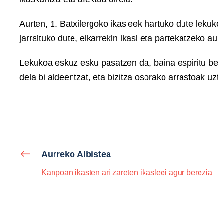
Aurten, 1. Batxilergoko ikasleek hartuko dute lekuk
jarraituko dute, elkarrekin ikasi eta partekatzeko au
Lekukoa eskuz esku pasatzen da, baina espiritu be
dela bi aldeentzat, eta bizitza osorako arrastoak uz
Aurreko Albistea
Kanpoan ikasten ari zareten ikasleei agur berezia