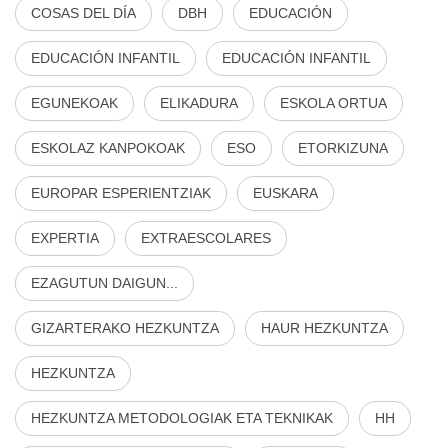
COSAS DEL DÍA
DBH
EDUCACIÓN
EDUCACIÓN INFANTIL
EDUCACIÓN INFANTIL
EGUNEKOAK
ELIKADURA
ESKOLA ORTUA
ESKOLAZ KANPOKOAK
ESO
ETORKIZUNA
EUROPAR ESPERIENTZIAK
EUSKARA
EXPERTIA
EXTRAESCOLARES
EZAGUTUN DAIGUN...
GIZARTERAKO HEZKUNTZA
HAUR HEZKUNTZA
HEZKUNTZA
HEZKUNTZA METODOLOGIAK ETA TEKNIKAK
HH