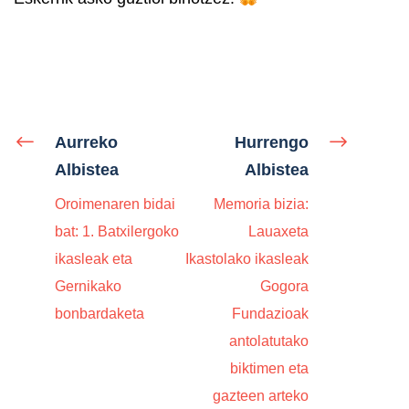
Aurreko
Hurrengo
Albistea
Albistea
Oroimenaren bidai
Memoria bizia:
bat: 1. Batxilergoko
Lauaxeta
ikasleak eta
Ikastolako ikasleak
Gernikako
Gogora
bonbardaketa
Fundazioak
antolatutako
biktimen eta
gazteen arteko