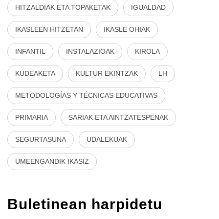
HITZALDIAK ETA TOPAKETAK
IGUALDAD
IKASLEEN HITZETAN
IKASLE OHIAK
INFANTIL
INSTALAZIOAK
KIROLA
KUDEAKETA
KULTUR EKINTZAK
LH
METODOLOGÍAS Y TÉCNICAS EDUCATIVAS
PRIMARIA
SARIAK ETA AINTZATESPENAK
SEGURTASUNA
UDALEKUAK
UMEENGANDIK IKASIZ
Buletinean harpidetu