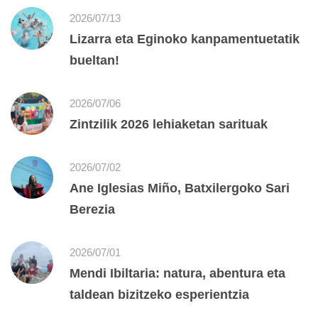
2026/07/13
Lizarra eta Eginoko kanpamentuetatik
bueltan!
2026/07/06
Zintzilik 2026 lehiaketan sarituak
2026/07/02
Ane Iglesias Miño, Batxilergoko Sari
Berezia
2026/07/01
Mendi Ibiltaria: natura, abentura eta
taldean bizitzeko esperientzia