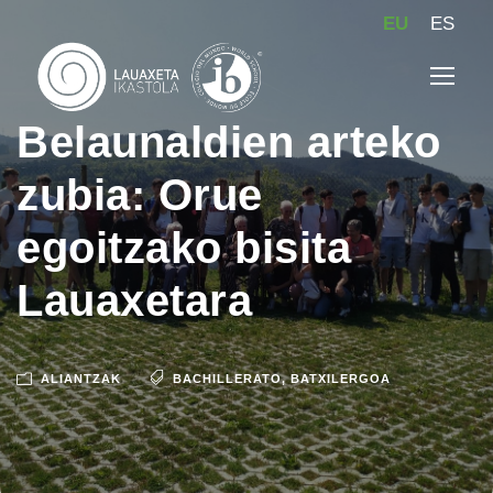
EU
ES
Belaunaldien arteko
zubia: Orue
egoitzako bisita
Lauaxetara
ALIANTZAK
BACHILLERATO
,
BATXILERGOA