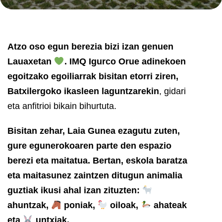
Atzo oso egun berezia bizi izan genuen
Lauaxetan
. IMQ Igurco Orue adinekoen
egoitzako egoiliarrak bisitan etorri ziren,
Batxilergoko ikasleen laguntzarekin
, gidari
eta anfitrioi bikain bihurtuta.
Bisitan zehar, Laia Gunea ezagutu zuten,
gure egunerokoaren parte den espazio
berezi eta maitatua. Bertan, eskola baratza
eta maitasunez zaintzen ditugun animalia
guztiak ikusi ahal izan zituzten:
ahuntzak,
poniak,
oiloak,
ahateak
eta
untxiak.