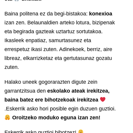
Baina politena ez da begi-bistakoa:
konexioa
izan zen. Belaunaldien arteko lotura, bizipenak
eta begirada gazteak uztartuz sortutakoa.
Ikasleek enpatiaz, samurtasunez eta
errespetuz ikasi zuten. Adinekoek, berriz, aire
libreaz, elkarrizketaz eta gertutasunaz gozatu
zuten.
Halako uneek gogorarazten digute zein
garrantzitsua den
eskolako ateak irekitzea,
baina batez ere bihotzekoak irekitzea
.
Eskerrik asko hori posible egin duzuen guztioi.
Oroitzeko moduko eguna izan zen!
Eskerrik asko guztioi bihotzez!