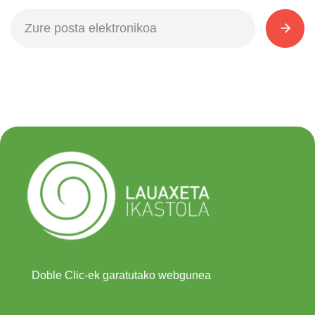
Doble Clic-ek garatutako webgunea