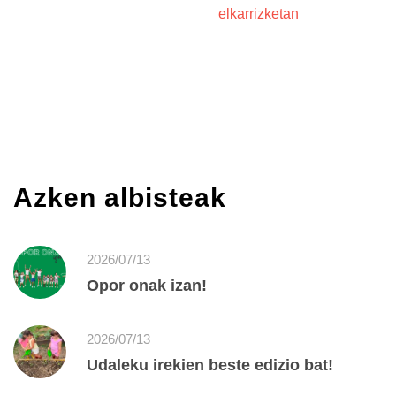
elkarrizketan
Azken albisteak
2026/07/13
Opor onak izan!
2026/07/13
Udaleku irekien beste edizio bat!