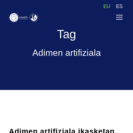
EU
ES
Tag
Adimen artifiziala
Adimen artifiziala ikasketan