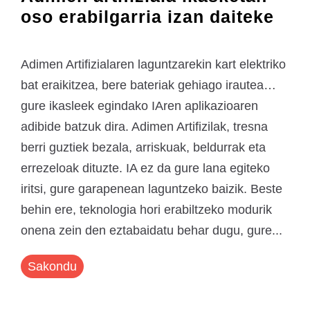
oso erabilgarria izan daiteke
Adimen Artifizialaren laguntzarekin kart elektriko
bat eraikitzea, bere bateriak gehiago irautea…
gure ikasleek egindako IAren aplikazioaren
adibide batzuk dira. Adimen Artifizilak, tresna
berri guztiek bezala, arriskuak, beldurrak eta
errezeloak dituzte. IA ez da gure lana egiteko
iritsi, gure garapenean laguntzeko baizik. Beste
behin ere, teknologia hori erabiltzeko modurik
onena zein den eztabaidatu behar dugu, gure...
Sakondu