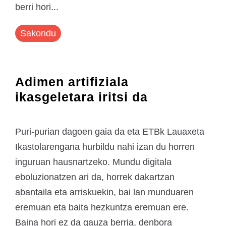
berri hori...
Sakondu
Adimen artifiziala
ikasgeletara iritsi da
Puri-purian dagoen gaia da eta ETBk Lauaxeta
Ikastolarengana hurbildu nahi izan du horren
inguruan hausnartzeko. Mundu digitala
eboluzionatzen ari da, horrek dakartzan
abantaila eta arriskuekin, bai lan munduaren
eremuan eta baita hezkuntza eremuan ere.
Baina hori ez da gauza berria, denbora