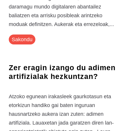
daramagu mundo digitalaren abantailez
baliatzen eta arrisku posibleak arintzeko
moduak definitzen. Aukerak eta errezeloak,...
Sakondu
Zer eragin izango du adimen
artifizialak hezkuntzan?
Atzoko egunean irakasleek gaurkotasun eta
etorkizun handiko gai baten inguruan
hausnartzeko aukera izan zuten: adimen
artifiziala. Lauaxetan jada garatzen diren lan-