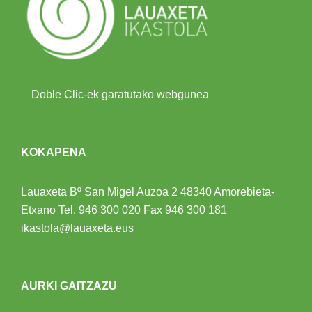
Doble Clic-ek garatutako webgunea
KOKAPENA
Lauaxeta Bº San Migel Auzoa 2
48340 Amorebieta-
Etxano
Tel.
946 300 020
Fax 946 300 181
ikastola@lauaxeta.eus
AURKI GAITZAZU