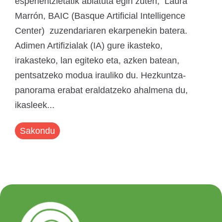
esperientzietatik abiatuta egin zuten, Laura
Marrón, BAIC (Basque Artificial Intelligence
Center) zuzendariaren ekarpenekin batera.
Adimen Artifizialak (IA) gure ikasteko,
irakasteko, lan egiteko eta, azken batean,
pentsatzeko modua irauliko du. Hezkuntza-
panorama erabat eraldatzeko ahalmena du,
ikasleek...
Sakondu