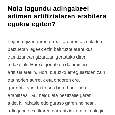
Nola lagundu adingabeei
adimen artifizialaren erabilera
egokia egiten?
Legeria gizartearen errealitatearen atzetik doa,
batzuetan legeek ezin baitituzte aurreikusi
etorkizunean gizartean gertatuko diren
aldaketak. Horixe gertatzen da adimen
artifizialarekin. Horri buruzko erregulazioen zain,
eta horien aurretik eta ondoren ere,
garrantzitsua da tresna berri hori ondo
erabiltzea. Gu, heldu eta hezitzaile garen
aldetik, irakasle edo guraso garen heinean,
adingabeeie etikaren garrantziaz eta teknologia