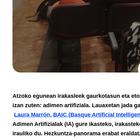
Atzoko egunean irakasleek gaurkotasun eta eto
izan zuten: adimen artifiziala. Lauaxetan jada ga
Laura Marrón, BAIC (Basque Artificial Intellige
Adimen Artifizialak (IA) gure ikasteko, irakast
irauliko du. Hezkuntza-panorama erabat eraldat