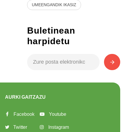
UMEENGANDIK IKASIZ
Buletinean
harpidetu
AURKI GAITZAZU
Facebook
Youtube
Twitter
Instagram