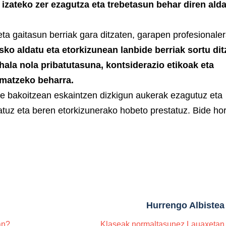
 izateko zer ezagutza eta trebetasun behar diren ald
eta gaitasun berriak gara ditzaten, garapen profesionale
sko aldatu eta etorkizunean lanbide berriak sortu dit
hala nola pribatutasuna, kontsiderazio etikoak eta
rmatzeko beharra.
une bakoitzean eskaintzen dizkigun aukerak ezagutuz eta
atuz eta beren etorkizunerako hobeto prestatuz. Bide ho
Hurrengo Albistea
an?
Klaseak normaltasunez Lauaxetan