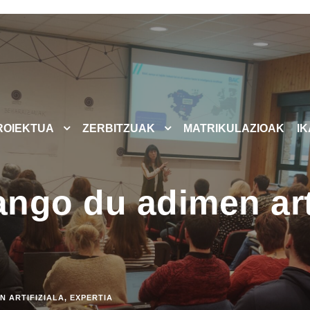
ROIEKTUA
ZERBITZUAK
MATRIKULAZIOAK
I
ango du adimen art
N ARTIFIZIALA
,
EXPERTIA