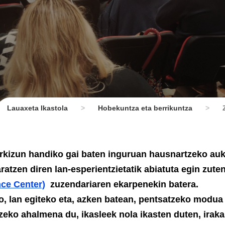
Lauaxeta Ikastola
>
Hobekuntza eta berrikuntza
>
rkizun handiko gai baten inguruan hausnartzeko au
ratzen diren lan-esperientzietatik abiatuta egin zuten
nce Center)
zuzendariaren ekarpenekin batera.
eko, lan egiteko eta, azken batean, pentsatzeko modua
zeko ahalmena du, ikasleek nola ikasten duten, irak