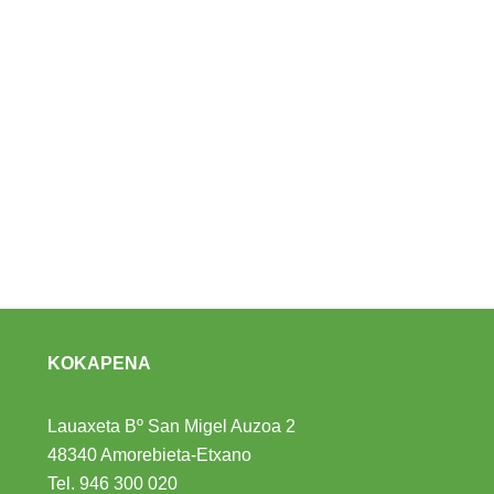
KOKAPENA
Lauaxeta Bº San Migel Auzoa 2
48340 Amorebieta-Etxano
Tel.
946 300 020