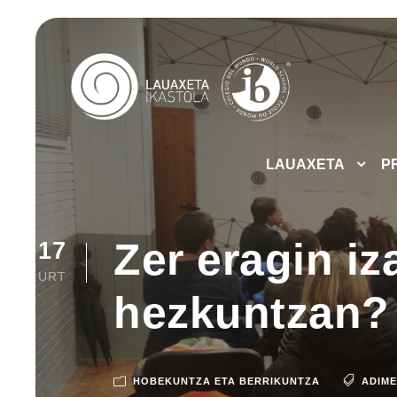
LAUAXETA
P
Zer eragin iz
17
URT
hezkuntzan?
HOBEKUNTZA ETA BERRIKUNTZA
ADIME