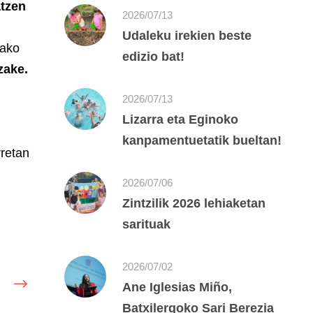
atzen
2026/07/13
Udaleku irekien beste
rako
edizio bat!
zake.
2026/07/13
Lizarra eta Eginoko
kanpamentuetatik bueltan!
rretan
2026/07/06
Zintzilik 2026 lehiaketan
sarituak
2026/07/02
Ane Iglesias Miño,
Batxilergoko Sari Berezia