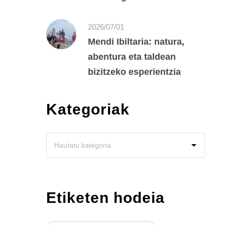
2026/07/01
Mendi Ibiltaria: natura,
abentura eta taldean
bizitzeko esperientzia
Kategoriak
Etiketen hodeia