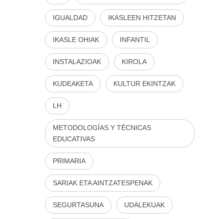
IGUALDAD
IKASLEEN HITZETAN
IKASLE OHIAK
INFANTIL
INSTALAZIOAK
KIROLA
KUDEAKETA
KULTUR EKINTZAK
LH
METODOLOGÍAS Y TÉCNICAS
EDUCATIVAS
PRIMARIA
SARIAK ETA AINTZATESPENAK
SEGURTASUNA
UDALEKUAK