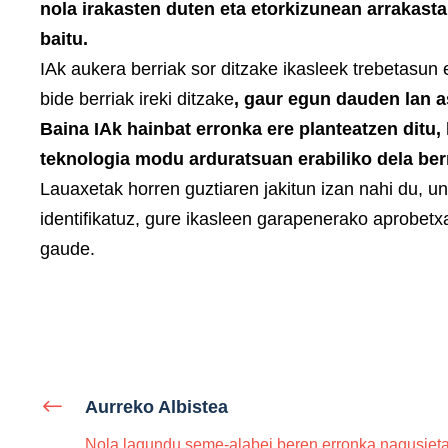
nola irakasten duten eta etorkizunean arrakasta
baitu.
IAk aukera berriak sor ditzake ikasleek trebetasun 
bide berriak ireki ditzake
, gaur egun dauden lan a
Baina IAk hainbat erronka ere planteatzen ditu, 
teknologia modu arduratsuan erabiliko dela be
Lauaxetak horren guztiaren jakitun izan nahi du, 
identifikatuz, gure ikasleen garapenerako aprobetx
gaude.
Aurreko Albistea
Nola lagundu seme-alabei beren erronka nagusiet