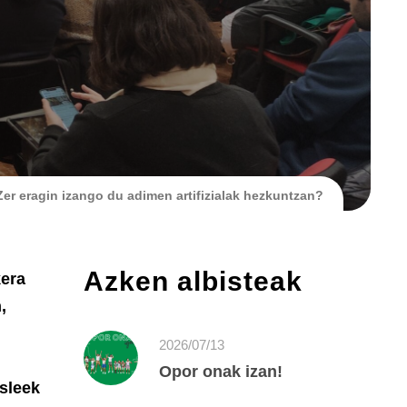
Zer eragin izango du adimen artifizialak hezkuntzan?
Azken albisteak
kera
,
2026/07/13
Opor onak izan!
asleek