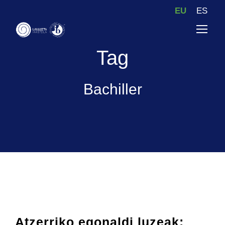
EU
ES
Tag
Bachiller
Atzerriko egonaldi luzeak: