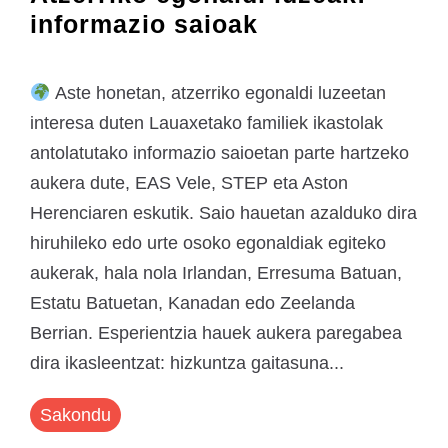
informazio saioak
Aste honetan, atzerriko egonaldi luzeetan
interesa duten Lauaxetako familiek ikastolak
antolatutako informazio saioetan parte hartzeko
aukera dute, EAS Vele, STEP eta Aston
Herenciaren eskutik. Saio hauetan azalduko dira
hiruhileko edo urte osoko egonaldiak egiteko
aukerak, hala nola Irlandan, Erresuma Batuan,
Estatu Batuetan, Kanadan edo Zeelanda
Berrian. Esperientzia hauek aukera paregabea
dira ikasleentzat: hizkuntza gaitasuna...
Sakondu