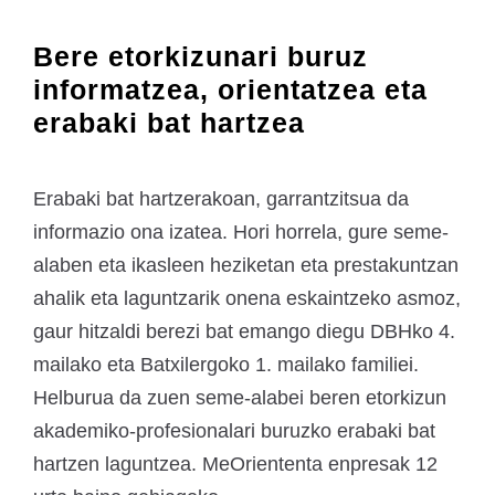
Bere etorkizunari buruz
informatzea, orientatzea eta
erabaki bat hartzea
Erabaki bat hartzerakoan, garrantzitsua da
informazio ona izatea. Hori horrela, gure seme-
alaben eta ikasleen heziketan eta prestakuntzan
ahalik eta laguntzarik onena eskaintzeko asmoz,
gaur hitzaldi berezi bat emango diegu DBHko 4.
mailako eta Batxilergoko 1. mailako familiei.
Helburua da zuen seme-alabei beren etorkizun
akademiko-profesionalari buruzko erabaki bat
hartzen laguntzea. MeOriententa enpresak 12