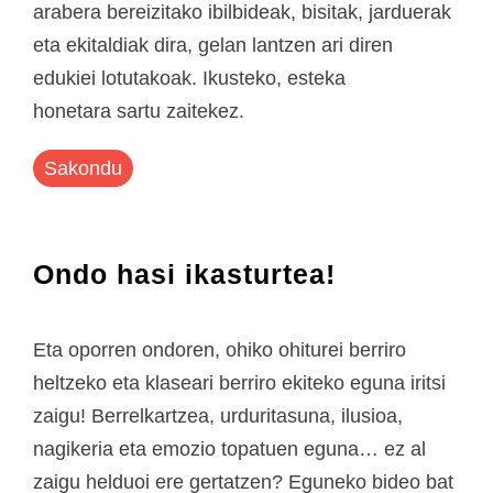
arabera bereizitako ibilbideak, bisitak, jarduerak
eta ekitaldiak dira, gelan lantzen ari diren
edukiei lotutakoak. Ikusteko, esteka
honetara sartu zaitekez.
Sakondu
Ondo hasi ikasturtea!
Eta oporren ondoren, ohiko ohiturei berriro
heltzeko eta klaseari berriro ekiteko eguna iritsi
zaigu! Berrelkartzea, urduritasuna, ilusioa,
nagikeria eta emozio topatuen eguna… ez al
zaigu helduoi ere gertatzen? Eguneko bideo bat