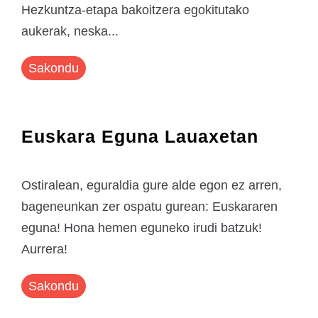
Hezkuntza-etapa bakoitzera egokitutako
aukerak, neska...
Sakondu
Euskara Eguna Lauaxetan
Ostiralean, eguraldia gure alde egon ez arren,
bageneunkan zer ospatu gurean: Euskararen
eguna! Hona hemen eguneko irudi batzuk!
Aurrera!
Sakondu