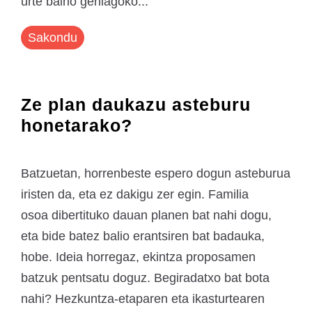
urte baino gehiagoko...
Sakondu
Ze plan daukazu asteburu
honetarako?
Batzuetan, horrenbeste espero dogun asteburua
iristen da, eta ez dakigu zer egin. Familia
osoa dibertituko dauan planen bat nahi dogu,
eta bide batez balio erantsiren bat badauka,
hobe. Ideia horregaz, ekintza proposamen
batzuk pentsatu doguz. Begiradatxo bat bota
nahi? Hezkuntza-etaparen eta ikasturtearen