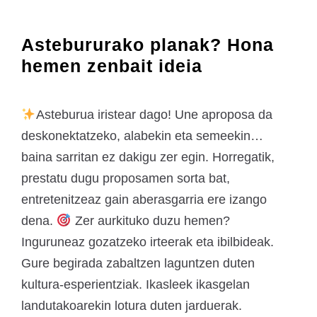
Astebururako planak? Hona
hemen zenbait ideia
Asteburua iristear dago! Une aproposa da
deskonektatzeko, alabekin eta semeekin…
baina sarritan ez dakigu zer egin. Horregatik,
prestatu dugu proposamen sorta bat,
entretenitzeaz gain aberasgarria ere izango
dena.
Zer aurkituko duzu hemen?
Inguruneaz gozatzeko irteerak eta ibilbideak.
Gure begirada zabaltzen laguntzen duten
kultura-esperientziak. Ikasleek ikasgelan
landutakoarekin lotura duten jarduerak.