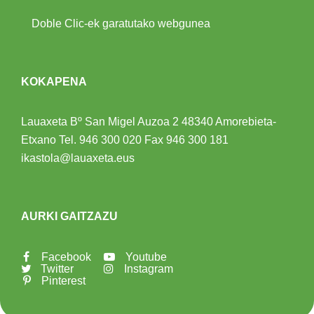
Doble Clic-ek garatutako webgunea
KOKAPENA
Lauaxeta Bº San Migel Auzoa 2
48340 Amorebieta-
Etxano
Tel.
946 300 020
Fax 946 300 181
ikastola@lauaxeta.eus
AURKI GAITZAZU
Facebook
Youtube
Twitter
Instagram
Pinterest