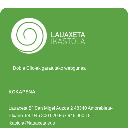
Doble Clic-ek garatutako webgunea
KOKAPENA
Lauaxeta Bº San Migel Auzoa 2
48340 Amorebieta-
Etxano
Tel.
946 300 020
Fax 946 300 181
ikastola@lauaxeta.eus