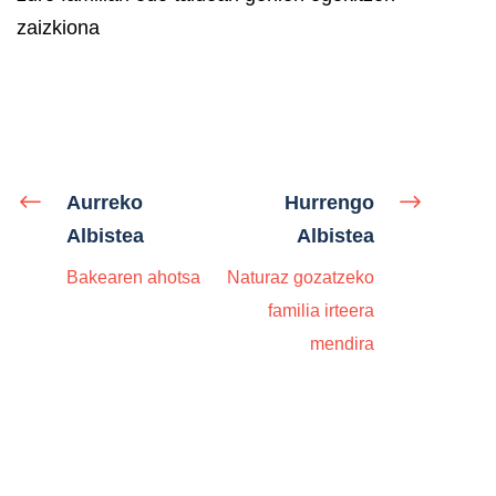
zaizkiona
Aurreko
Hurrengo
Albistea
Albistea
Bakearen ahotsa
Naturaz gozatzeko
familia irteera
mendira