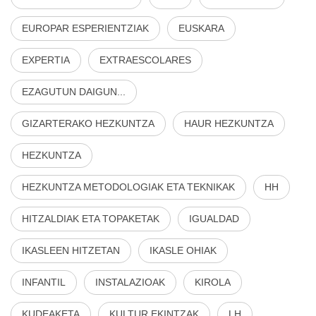
EUROPAR ESPERIENTZIAK
EUSKARA
EXPERTIA
EXTRAESCOLARES
EZAGUTUN DAIGUN...
GIZARTERAKO HEZKUNTZA
HAUR HEZKUNTZA
HEZKUNTZA
HEZKUNTZA METODOLOGIAK ETA TEKNIKAK
HH
HITZALDIAK ETA TOPAKETAK
IGUALDAD
IKASLEEN HITZETAN
IKASLE OHIAK
INFANTIL
INSTALAZIOAK
KIROLA
KUDEAKETA
KULTUR EKINTZAK
LH