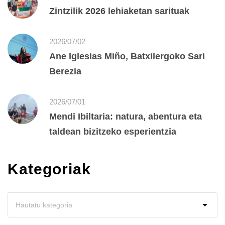
Zintzilik 2026 lehiaketan sarituak
2026/07/02
Ane Iglesias Miño, Batxilergoko Sari
Berezia
2026/07/01
Mendi Ibiltaria: natura, abentura eta
taldean bizitzeko esperientzia
Kategoriak