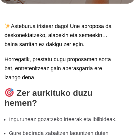
Asteburua iristear dago! Une aproposa da
deskonektatzeko, alabekin eta semeekin…
baina sarritan ez dakigu zer egin.
Horregatik, prestatu dugu proposamen sorta
bat, entretenitzeaz gain aberasgarria ere
izango dena.
Zer aurkituko duzu
hemen?
Inguruneaz gozatzeko irteerak eta ibilbideak.
Gure begirada zabaltzen laguntzen duten