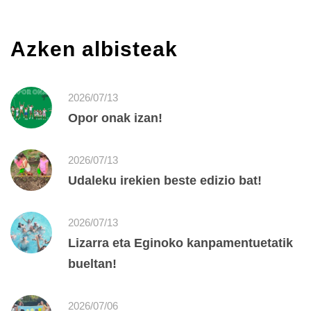
Azken albisteak
2026/07/13
Opor onak izan!
2026/07/13
Udaleku irekien beste edizio bat!
2026/07/13
Lizarra eta Eginoko kanpamentuetatik
bueltan!
2026/07/06