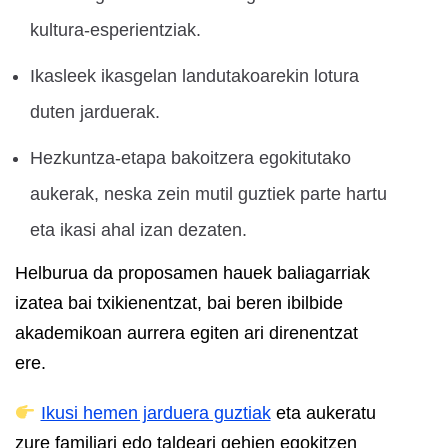
kultura-esperientziak.
Ikasleek ikasgelan landutakoarekin lotura
duten jarduerak.
Hezkuntza-etapa bakoitzera egokitutako
aukerak, neska zein mutil guztiek parte hartu
eta ikasi ahal izan dezaten.
Helburua da proposamen hauek baliagarriak
izatea bai txikienentzat, bai beren ibilbide
akademikoan aurrera egiten ari direnentzat
ere.
Ikusi hemen jarduera guztiak
eta aukeratu
zure familiari edo taldeari gehien egokitzen