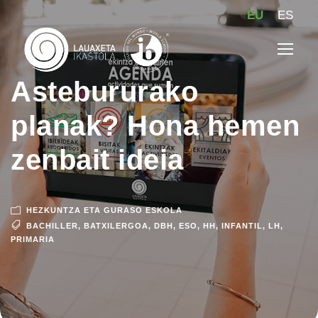
EU
ES
Astebururako
planak? Hona hemen
zenbait ideia
HEZKUNTZA ETA GURASO ESKOLA
BACHILLER
,
BATXILERGOA
,
DBH
,
ESO
,
HH
,
INFANTIL
,
LH
,
PRIMARIA