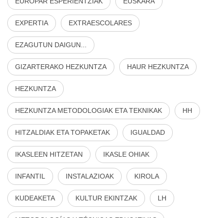
EUROPAR ESPERIENTZIAK
EUSKARA
EXPERTIA
EXTRAESCOLARES
EZAGUTUN DAIGUN...
GIZARTERAKO HEZKUNTZA
HAUR HEZKUNTZA
HEZKUNTZA
HEZKUNTZA METODOLOGIAK ETA TEKNIKAK
HH
HITZALDIAK ETA TOPAKETAK
IGUALDAD
IKASLEEN HITZETAN
IKASLE OHIAK
INFANTIL
INSTALAZIOAK
KIROLA
KUDEAKETA
KULTUR EKINTZAK
LH