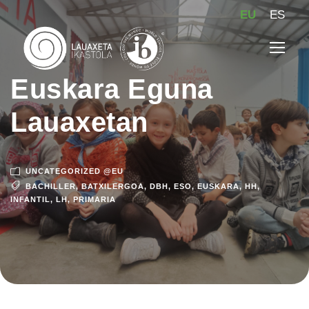
EU
ES
Euskara Eguna
Lauaxetan
UNCATEGORIZED @EU
BACHILLER
,
BATXILERGOA
,
DBH
,
ESO
,
EUSKARA
,
HH
,
INFANTIL
,
LH
,
PRIMARIA