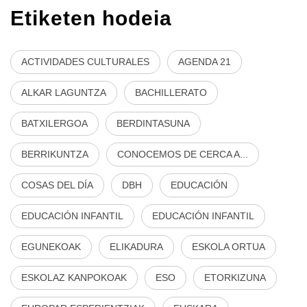
Etiketen hodeia
ACTIVIDADES CULTURALES
AGENDA 21
ALKAR LAGUNTZA
BACHILLERATO
BATXILERGOA
BERDINTASUNA
BERRIKUNTZA
CONOCEMOS DE CERCA A...
COSAS DEL DÍA
DBH
EDUCACIÓN
EDUCACIÓN INFANTIL
EDUCACIÓN INFANTIL
EGUNEKOAK
ELIKADURA
ESKOLA ORTUA
ESKOLAZ KANPOKOAK
ESO
ETORKIZUNA