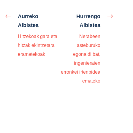
Aurreko
Hurrengo
Albistea
Albistea
Hitzekoak gara eta
Nerabeen
hitzak ekintzetara
asteburuko
eramatekoak
egonaldi bat,
ingenieraien
erronkei irtenbidea
emateko