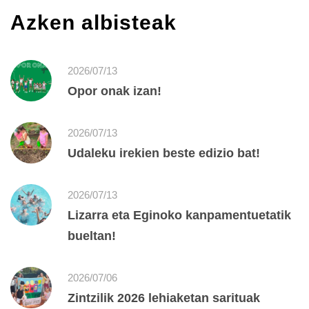
Azken albisteak
2026/07/13
Opor onak izan!
2026/07/13
Udaleku irekien beste edizio bat!
2026/07/13
Lizarra eta Eginoko kanpamentuetatik
bueltan!
2026/07/06
Zintzilik 2026 lehiaketan sarituak