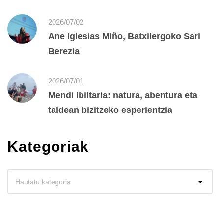
2026/07/02
Ane Iglesias Miño, Batxilergoko Sari
Berezia
2026/07/01
Mendi Ibiltaria: natura, abentura eta
taldean bizitzeko esperientzia
Kategoriak