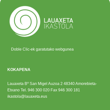
Doble Clic-ek garatutako webgunea
KOKAPENA
Lauaxeta Bº San Migel Auzoa 2
48340 Amorebieta-
Etxano
Tel.
946 300 020
Fax 946 300 181
ikastola@lauaxeta.eus