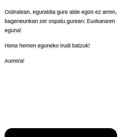
Ostiralean, eguraldia gure alde egon ez arren,
bageneunkan zer ospatu gurean: Euskararen
eguna!
Hona hemen eguneko irudi batzuk!
Aurrera!