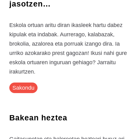
jasotzen…
Eskola ortuan aritu diran ikasleek hartu dabez
kipulak eta indabak. Aurrerago, kalabazak,
brokolia, azalorea eta porruak izango dira. Ia
urriko azokarako prest gagozan! Ikusi nahi gure
eskola ortuaren inguruan gehiago? Jarraitu
irakurtzen.
Sakondu
Bakean heztea