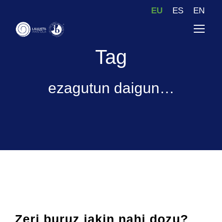
EU
ES
EN
Tag
ezagutun daigun…
Zeri buruz jakin nahi dozu?