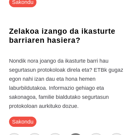
Sakondu
Zelakoa izango da ikasturte
barriaren hasiera?
Nondik nora joango da ikasturte barri hau
segurtasun protokoloak direla eta? ETBk gugaz
egon nahi izan dau eta hona hemen
laburbildutakoa. Informazio gehiago eta
sakonagoa, familie bialdutako segurtasun
protokoloan aurkituko dozue.
Sakondu