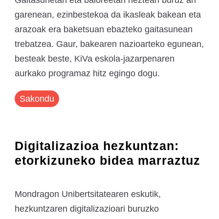
Gaitasunetan eta baloreetan hezteari buruz ari
garenean, ezinbestekoa da ikasleak bakean eta
arazoak era baketsuan ebazteko gaitasunean
trebatzea. Gaur, bakearen nazioarteko egunean,
besteak beste, KiVa eskola-jazarpenaren
aurkako programaz hitz egingo dogu.
Sakondu
Digitalizazioa hezkuntzan:
etorkizuneko bidea marraztuz
Mondragon Unibertsitatearen eskutik,
hezkuntzaren digitalizazioari buruzko