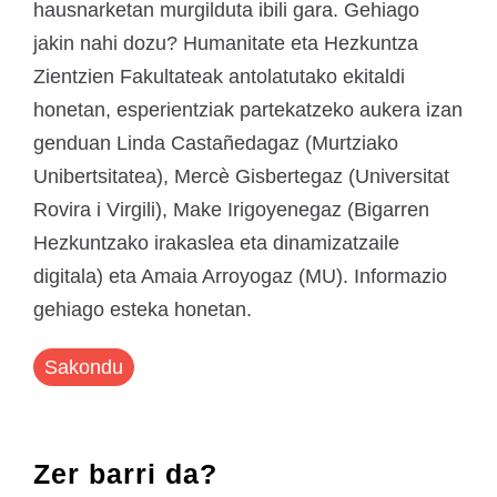
hausnarketan murgilduta ibili gara. Gehiago
jakin nahi dozu? Humanitate eta Hezkuntza
Zientzien Fakultateak antolatutako ekitaldi
honetan, esperientziak partekatzeko aukera izan
genduan Linda Castañedagaz (Murtziako
Unibertsitatea), Mercè Gisbertegaz (Universitat
Rovira i Virgili), Make Irigoyenegaz (Bigarren
Hezkuntzako irakaslea eta dinamizatzaile
digitala) eta Amaia Arroyogaz (MU). Informazio
gehiago esteka honetan.
Sakondu
Zer barri da?