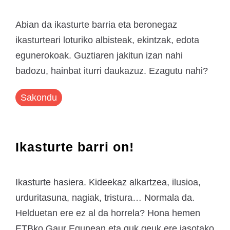
Abian da ikasturte barria eta beronegaz
ikasturteari loturiko albisteak, ekintzak, edota
egunerokoak. Guztiaren jakitun izan nahi
badozu, hainbat iturri daukazuz. Ezagutu nahi?
Sakondu
Ikasturte barri on!
Ikasturte hasiera. Kideekaz alkartzea, ilusioa,
urduritasuna, nagiak, tristura… Normala da.
Helduetan ere ez al da horrela? Hona hemen
ETBko Gaur Egunean eta guk geuk ere jasotako