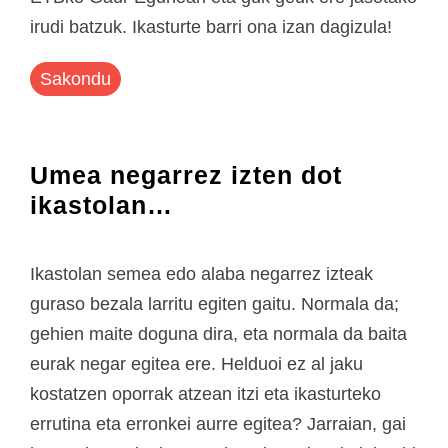
irudi batzuk. Ikasturte barri ona izan dagizula!
Sakondu
Umea negarrez izten dot
ikastolan…
Ikastolan semea edo alaba negarrez izteak
guraso bezala larritu egiten gaitu. Normala da;
gehien maite doguna dira, eta normala da baita
eurak negar egitea ere. Helduoi ez al jaku
kostatzen oporrak atzean itzi eta ikasturteko
errutina eta erronkei aurre egitea? Jarraian, gai