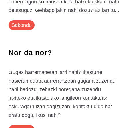
honen inguruko hausnarketa batzuk eskaini nahi
deutsuguz. Gehiago jakin nahi dozu? Ez larritu...
Sakondu
Nor da nor?
Gugaz harremanetan jarri nahi? Ikasturte
hasieran edota aurrerantzean gugana zuzendu
nahi badozu, zehazki noregana zuzendu
jakiteko eta ikastolako langileon kontaktuak
eskuragarri izan dagizuzan, kontaktu gida bat
eratu dogu. Ikusi nahi?