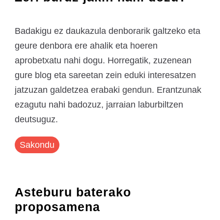
Badakigu ez daukazula denborarik galtzeko eta
geure denbora ere ahalik eta hoeren
aprobetxatu nahi dogu. Horregatik, zuzenean
gure blog eta sareetan zein eduki interesatzen
jatzuzan galdetzea erabaki gendun. Erantzunak
ezagutu nahi badozuz, jarraian laburbiltzen
deutsuguz.
Sakondu
Asteburu baterako
proposamena