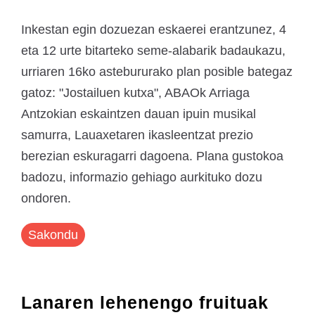
Inkestan egin dozuezan eskaerei erantzunez, 4
eta 12 urte bitarteko seme-alabarik badaukazu,
urriaren 16ko astebururako plan posible bategaz
gatoz: "Jostailuen kutxa", ABAOk Arriaga
Antzokian eskaintzen dauan ipuin musikal
samurra, Lauaxetaren ikasleentzat prezio
berezian eskuragarri dagoena. Plana gustokoa
badozu, informazio gehiago aurkituko dozu
ondoren.
Sakondu
Lanaren lehenengo fruituak