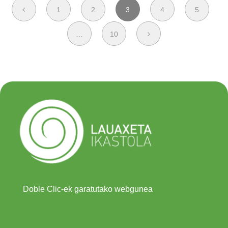
1
2
3
4
5
…
10
Doble Clic-ek garatutako webgunea