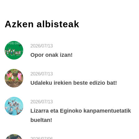
Azken albisteak
2026/07/13
Opor onak izan!
2026/07/13
Udaleku irekien beste edizio bat!
2026/07/13
Lizarra eta Eginoko kanpamentuetatik
bueltan!
2026/07/06