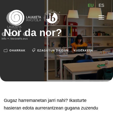
EU
ES
Nor da nor?
OHARRAK
EZAGUTUN DAIGUN...
,
KUDEAKETA
Gugaz harremanetan jarri nahi? Ikasturte
hasieran edota aurrerantzean gugana zuzendu