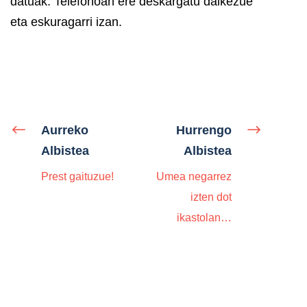
datuak. Telefonoan ere deskargatu daikezue
eta eskuragarri izan.
Aurreko
Hurrengo
Albistea
Albistea
Prest gaituzue!
Umea negarrez
izten dot
ikastolan…