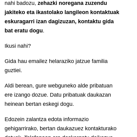
nahi badozu,
zehazki noregana zuzendu
jakiteko
eta
ikastolako langileon kontaktuak
eskuragarri izan dagizuzan, kontaktu gida
bat eratu dogu
.
Ikusi nahi?
Gida hau emailez helaraziko jatzue familia
guztiei.
Aldi berean, gure webguneko alde pribatuan
ere izango dozue. Datu pribatuak daukazan
heinean bertan eskegi dogu.
Edozein zalantza edota informazio
gehigarrirako, bertan daukazuez kontakturako