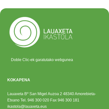
Doble Clic-ek garatutako webgunea
KOKAPENA
Lauaxeta Bº San Migel Auzoa 2
48340 Amorebieta-
Etxano
Tel.
946 300 020
Fax 946 300 181
ikastola@lauaxeta.eus