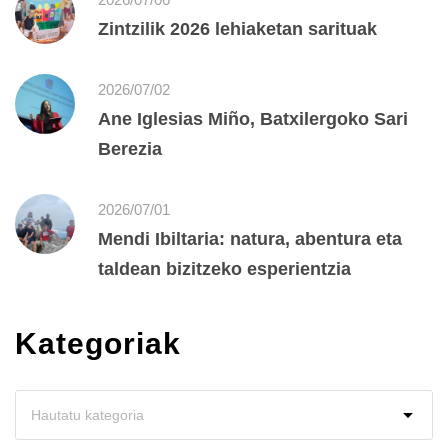
Zintzilik 2026 lehiaketan sarituak
2026/07/02
Ane Iglesias Miño, Batxilergoko Sari
Berezia
2026/07/01
Mendi Ibiltaria: natura, abentura eta
taldean bizitzeko esperientzia
Kategoriak