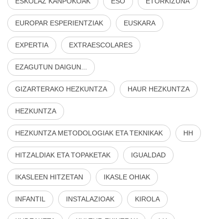
ESKOLAZ KANPOKOAK
ESO
ETORKIZUNA
EUROPAR ESPERIENTZIAK
EUSKARA
EXPERTIA
EXTRAESCOLARES
EZAGUTUN DAIGUN...
GIZARTERAKO HEZKUNTZA
HAUR HEZKUNTZA
HEZKUNTZA
HEZKUNTZA METODOLOGIAK ETA TEKNIKAK
HH
HITZALDIAK ETA TOPAKETAK
IGUALDAD
IKASLEEN HITZETAN
IKASLE OHIAK
INFANTIL
INSTALAZIOAK
KIROLA