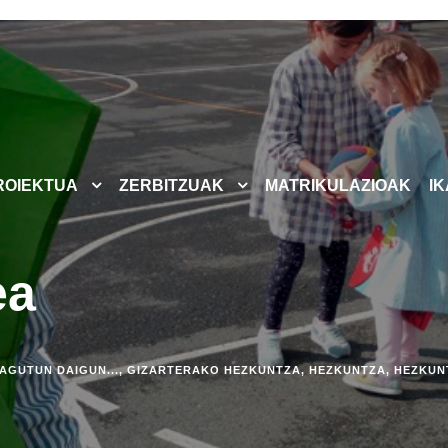
ROIEKTUA
ZERBITZUAK
MATRIKULAZIOAK
I
ea
AGUTUN DAIGUN...
,
GIZARTERAKO HEZKUNTZA
,
HEZKUNTZA
,
HEZKUN