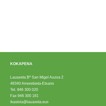
KOKAPENA
Lauaxeta Bº San Migel Auzoa 2
48340 Amorebieta-Etxano
Tel.
946 300 020
Fax 946 300 181
ikastola@lauaxeta.eus