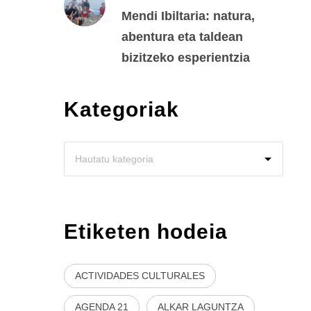
Mendi Ibiltaria: natura,
abentura eta taldean
bizitzeko esperientzia
Kategoriak
Etiketen hodeia
ACTIVIDADES CULTURALES
AGENDA 21
ALKAR LAGUNTZA