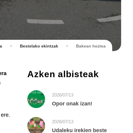
a
>
Bestelako ekintzak
>
Bakean heztea
Azken albisteak
era
a
2026/07/13
Opor onak izan!
 ere.
2026/07/13
Udaleku irekien beste