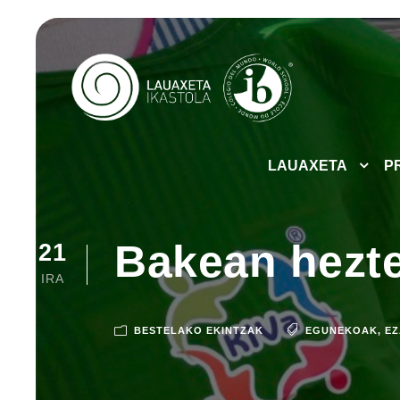
LAUAXETA
P
Bakean hezt
21
IRA
BESTELAKO EKINTZAK
EGUNEKOAK
,
EZ