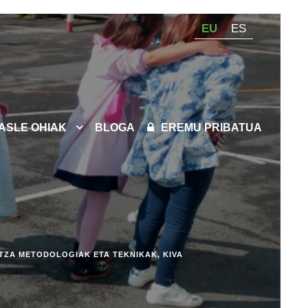
EU
ES
KASLE OHIAK
BLOGA
EREMU PRIBATUA
TZA METODOLOGIAK ETA TEKNIKAK
,
KIVA