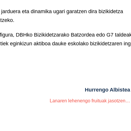
 jarduera eta dinamika ugari garatzen dira bizikidetza
tzeko.
n figura, DBHko Bizikidetzarako Batzordea edo G7 taldea
tiek eginkizun aktiboa dauke eskolako bizikidetzaren in
Hurrengo Albistea
Lanaren lehenengo fruituak jasotzen…