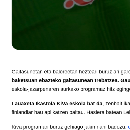
Gaitasunetan eta baloreetan hezteari buruz ari ga
baketsuan ebazteko gaitasunean trebatzea. Gau
eskola-jazarpenaren aurkako programaz hitz eging
Lauaxeta Ikastola KiVa eskola bat da
, zenbait i
finlandiar hau aplikatzen baitau. Hasiera batean 
Kiva programari buruz gehiago jakin nahi badozu,