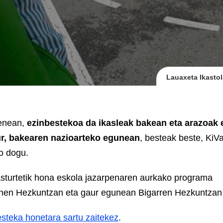
Lauaxeta Ikastol
renean,
ezinbestekoa da ikasleak bakean eta arazoak 
r, bakearen nazioarteko egunean
, besteak beste, KiV
o dogu.
kasturtetik hona eskola jazarpenaren aurkako programa
Lehen Hezkuntzan eta gaur egunean Bigarren Hezkuntzan
esteka honetara sartu zaitekez
.