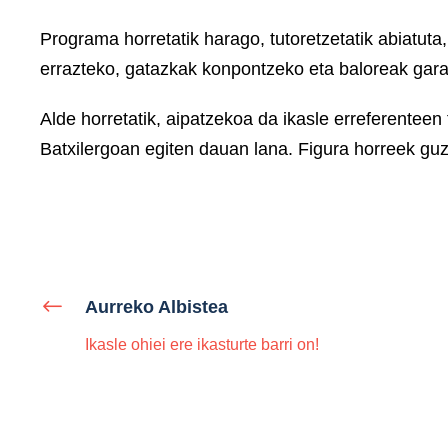
Programa horretatik harago, tutoretzetatik abiatuta,
errazteko, gatazkak konpontzeko eta baloreak gara
Alde horretatik, aipatzekoa da ikasle erreferentee
Batxilergoan egiten dauan lana. Figura horreek guz
Aurreko Albistea
Ikasle ohiei ere ikasturte barri on!