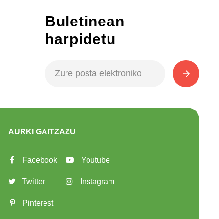
Buletinean
harpidetu
AURKI GAITZAZU
Facebook
Youtube
Twitter
Instagram
Pinterest