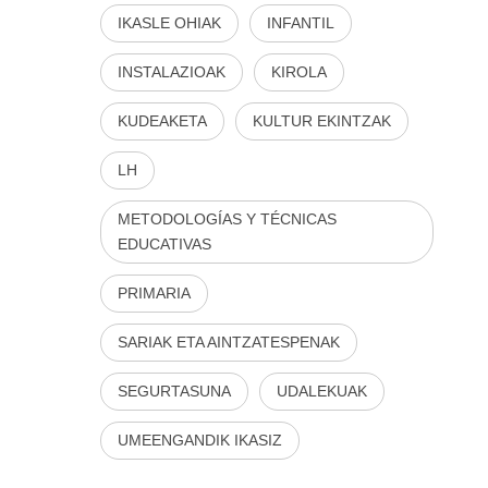
IKASLE OHIAK
INFANTIL
INSTALAZIOAK
KIROLA
KUDEAKETA
KULTUR EKINTZAK
LH
METODOLOGÍAS Y TÉCNICAS
EDUCATIVAS
PRIMARIA
SARIAK ETA AINTZATESPENAK
SEGURTASUNA
UDALEKUAK
UMEENGANDIK IKASIZ