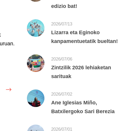
edizio bat!
2026/07/13
Lizarra eta Eginoko
k
kanpamentuetatik bueltan!
guruan.
2026/07/06
Zintzilik 2026 lehiaketan
sarituak
2026/07/02
Ane Iglesias Miño,
Batxilergoko Sari Berezia
2026/07/01