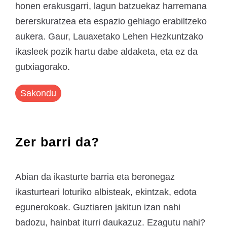
honen erakusgarri, lagun batzuekaz harremana
bererskuratzea eta espazio gehiago erabiltzeko
aukera. Gaur, Lauaxetako Lehen Hezkuntzako
ikasleek pozik hartu dabe aldaketa, eta ez da
gutxiagorako.
Sakondu
Zer barri da?
Abian da ikasturte barria eta beronegaz
ikasturteari loturiko albisteak, ekintzak, edota
egunerokoak. Guztiaren jakitun izan nahi
badozu, hainbat iturri daukazuz. Ezagutu nahi?