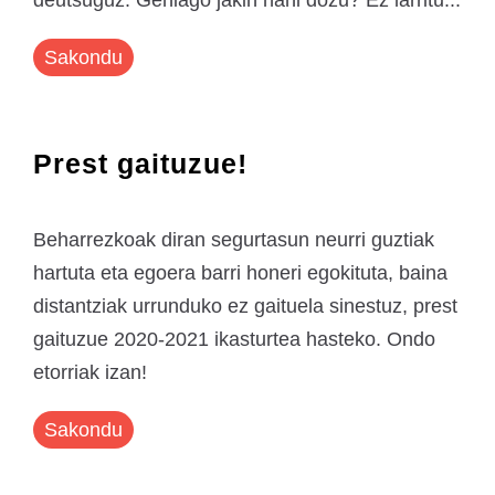
deutsuguz. Gehiago jakin nahi dozu? Ez larritu...
Sakondu
Prest gaituzue!
Beharrezkoak diran segurtasun neurri guztiak
hartuta eta egoera barri honeri egokituta, baina
distantziak urrunduko ez gaituela sinestuz, prest
gaituzue 2020-2021 ikasturtea hasteko. Ondo
etorriak izan!
Sakondu