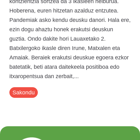
kontzientzia sortzea da 3 ikasleen helburua.
Hoberena, euren hitzetan azalduz entzutea.
Pandemiak asko kendu deusku danori. Hala ere,
ezin dogu ahaztu honek erakutsi deuskun
guztia. Ondo dakite hori Lauaxetako 2.
Batxilergoko ikasle diren Irune, Matxalen eta
Amaiak. Beraiek erakutsi deuskue egoera ezkor
batetatik, beti atara daitekeela positiboa edo
itxaropentsua dan zerbait,...
Sakondu