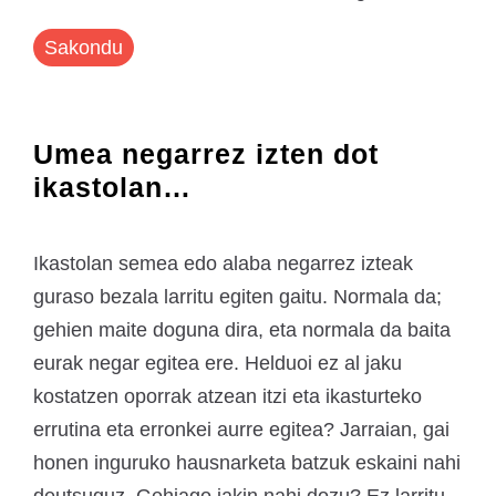
Sakondu
Umea negarrez izten dot
ikastolan…
Ikastolan semea edo alaba negarrez izteak
guraso bezala larritu egiten gaitu. Normala da;
gehien maite doguna dira, eta normala da baita
eurak negar egitea ere. Helduoi ez al jaku
kostatzen oporrak atzean itzi eta ikasturteko
errutina eta erronkei aurre egitea? Jarraian, gai
honen inguruko hausnarketa batzuk eskaini nahi