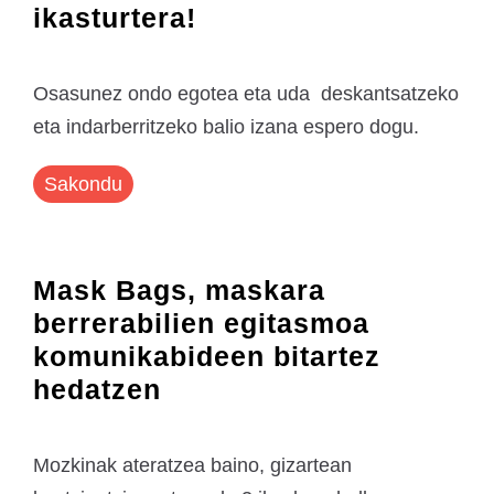
ikasturtera!
Osasunez ondo egotea eta uda deskantsatzeko
eta indarberritzeko balio izana espero dogu.
Sakondu
Mask Bags, maskara
berrerabilien egitasmoa
komunikabideen bitartez
hedatzen
Mozkinak ateratzea baino, gizartean