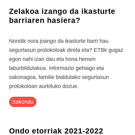
Zelakoa izango da ikasturte
barriaren hasiera?
Nondik nora joango da ikasturte barri hau
segurtasun protokoloak direla eta? ETBk gugaz
egon nahi izan dau eta hona hemen
laburbildutakoa. Informazio gehiago eta
sakonagoa, familie bialdutako segurtasun
protokoloan aurkituko dozue.
Sakondu
Ondo etorriak 2021-2022