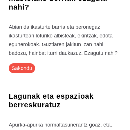
nahi?
Abian da ikasturte barria eta beronegaz
ikasturteari loturiko albisteak, ekintzak, edota
egunerokoak. Guztiaren jakitun izan nahi
badozu, hainbat iturri daukazuz. Ezagutu nahi?
Sakondu
Lagunak eta espazioak
berreskuratuz
Apurka-apurka normaltasunerantz goaz, eta,