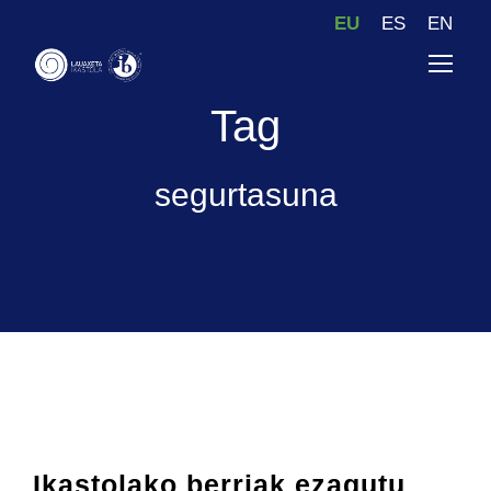
EU
ES
EN
Tag
segurtasuna
Ikastolako berriak ezagutu