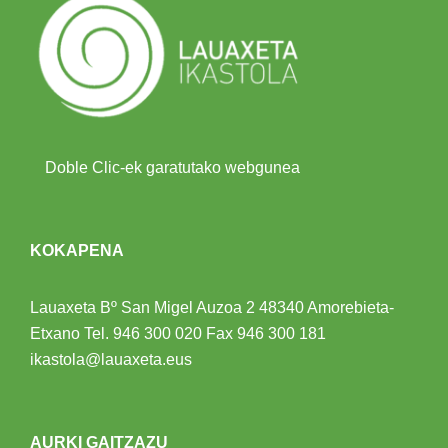
Doble Clic-ek garatutako webgunea
KOKAPENA
Lauaxeta Bº San Migel Auzoa 2
48340 Amorebieta-
Etxano
Tel.
946 300 020
Fax 946 300 181
ikastola@lauaxeta.eus
AURKI GAITZAZU