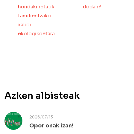
hondakinetatik,
dodan?
familientzako
xaboi
ekologikoetara
Azken albisteak
2026/07/13
Opor onak izan!