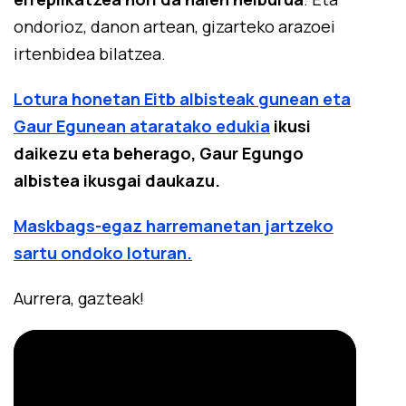
ondorioz, danon artean, gizarteko arazoei
irtenbidea bilatzea.
Lotura honetan Eitb albisteak gunean eta
Gaur Egunean ataratako edukia
ikusi
daikezu eta beherago, Gaur Egungo
albistea ikusgai daukazu.
Maskbags-egaz harremanetan jartzeko
sartu ondoko loturan.
Aurrera, gazteak!