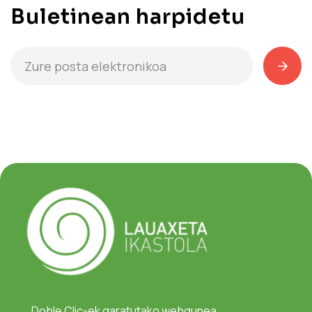
Buletinean harpidetu
Doble Clic-ek garatutako webgunea