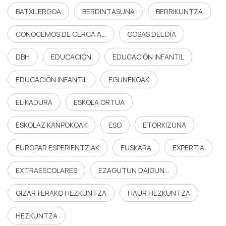
BATXILERGOA
BERDINTASUNA
BERRIKUNTZA
CONOCEMOS DE CERCA A...
COSAS DEL DÍA
DBH
EDUCACIÓN
EDUCACIÓN INFANTIL
EDUCACIÓN INFANTIL
EGUNEKOAK
ELIKADURA
ESKOLA ORTUA
ESKOLAZ KANPOKOAK
ESO
ETORKIZUNA
EUROPAR ESPERIENTZIAK
EUSKARA
EXPERTIA
EXTRAESCOLARES
EZAGUTUN DAIGUN...
GIZARTERAKO HEZKUNTZA
HAUR HEZKUNTZA
HEZKUNTZA