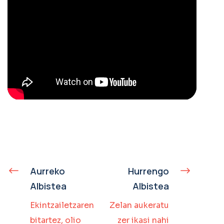
Aurreko
Hurrengo
Albistea
Albistea
Ekintzailetzaren
Zelan aukeratu
bitartez, olio
zer ikasi nahi