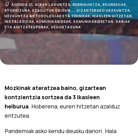
AGENDA 21
,
ALKAR LAGUNTZA
,
BERRIKUNTZA
,
EGUNEKOAK
,
ETORKIZUNA
,
EZAGUTUN DAIGUN...
,
GIZARTERAKO HEZKUNTZA
,
HEZKUNTZA METODOLOGIAK ETA TEKNIKAK
,
IKASLEEN HITZETAN
,
INSTALAZIOAK
,
KOMUNIKABIDEAK
,
KOMUNIKABIDEETAN
,
SARIAK
ETA AINTZATESPENAK
,
SEGURTASUNA
Mozkinak ateratzea baino, gizartean
kontzientzia sortzea da 3 ikasleen
helburua
. Hoberena, euren hitzetan azalduz
entzutea.
Pandemiak asko kendu deusku danori. Hala