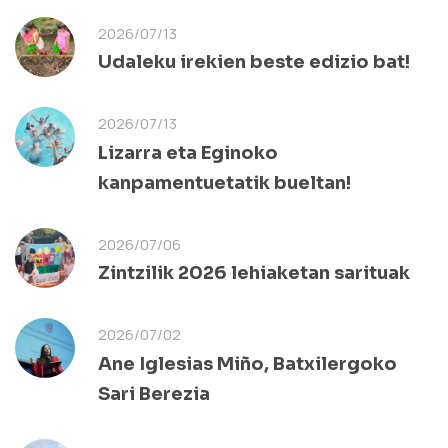
2026/07/13
Udaleku irekien beste edizio bat!
2026/07/13
Lizarra eta Eginoko
kanpamentuetatik bueltan!
2026/07/06
Zintzilik 2026 lehiaketan sarituak
2026/07/02
Ane Iglesias Miño, Batxilergoko
Sari Berezia