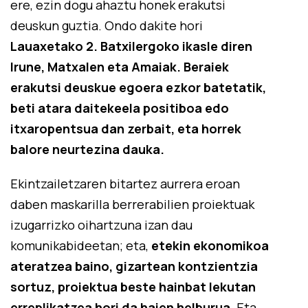
ere, ezin dogu ahaztu honek erakutsi
deuskun guztia. Ondo dakite hori
Lauaxetako 2. Batxilergoko ikasle diren
Irune, Matxalen eta Amaiak. Beraiek
erakutsi deuskue egoera ezkor batetatik,
beti atara daitekeela positiboa edo
itxaropentsua dan zerbait, eta horrek
balore neurtezina dauka.
Ekintzailetzaren bitartez aurrera eroan
daben maskarilla berrerabilien proiektuak
izugarrizko oihartzuna izan dau
komunikabideetan; eta,
etekin ekonomikoa
ateratzea baino, gizartean kontzientzia
sortuz, proiektua beste hainbat lekutan
erreplikatzea hori da haien helburua
. Eta