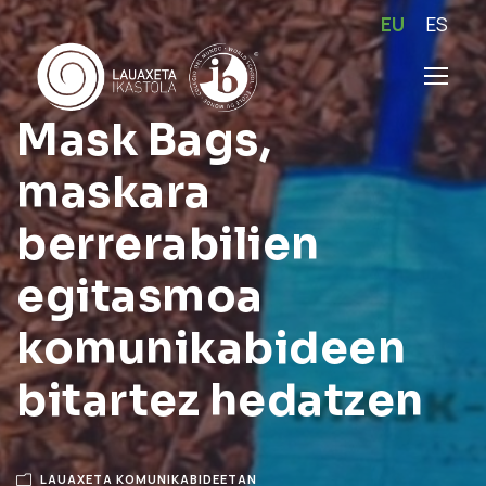
EU
ES
Mask Bags,
maskara
berrerabilien
egitasmoa
komunikabideen
bitartez hedatzen
LAUAXETA KOMUNIKABIDEETAN