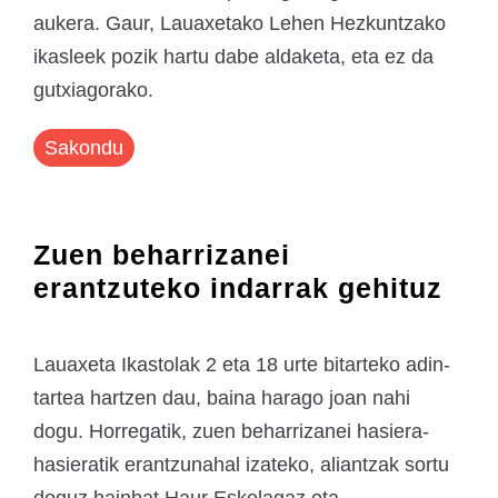
aukera. Gaur, Lauaxetako Lehen Hezkuntzako
ikasleek pozik hartu dabe aldaketa, eta ez da
gutxiagorako.
Sakondu
Zuen beharrizanei
erantzuteko indarrak gehituz
Lauaxeta Ikastolak 2 eta 18 urte bitarteko adin-
tartea hartzen dau, baina harago joan nahi
dogu. Horregatik, zuen beharrizanei hasiera-
hasieratik erantzunahal izateko, aliantzak sortu