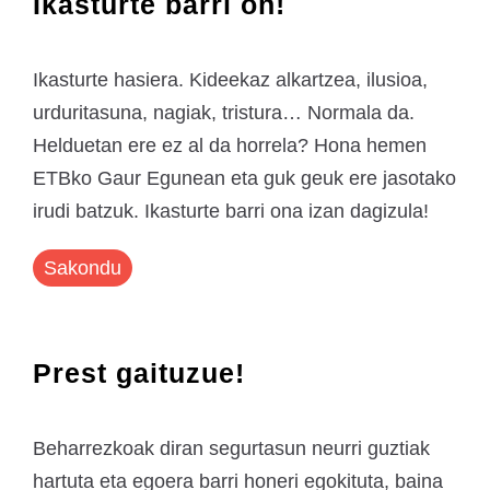
Ikasturte barri on!
Ikasturte hasiera. Kideekaz alkartzea, ilusioa,
urduritasuna, nagiak, tristura… Normala da.
Helduetan ere ez al da horrela? Hona hemen
ETBko Gaur Egunean eta guk geuk ere jasotako
irudi batzuk. Ikasturte barri ona izan dagizula!
Sakondu
Prest gaituzue!
Beharrezkoak diran segurtasun neurri guztiak
hartuta eta egoera barri honeri egokituta, baina