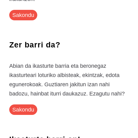
Sakondu
Zer barri da?
Abian da ikasturte barria eta beronegaz
ikasturteari loturiko albisteak, ekintzak, edota
egunerokoak. Guztiaren jakitun izan nahi
badozu, hainbat iturri daukazuz. Ezagutu nahi?
Sakondu