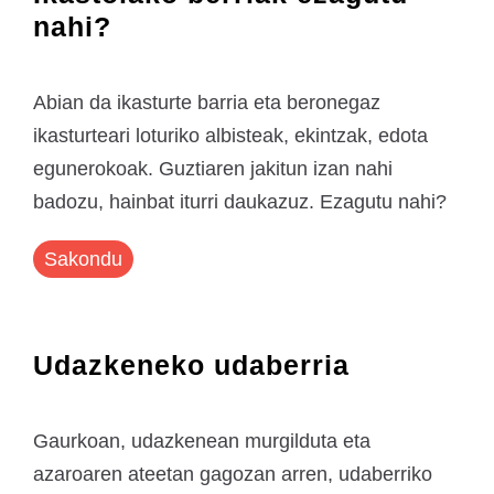
nahi?
Abian da ikasturte barria eta beronegaz
ikasturteari loturiko albisteak, ekintzak, edota
egunerokoak. Guztiaren jakitun izan nahi
badozu, hainbat iturri daukazuz. Ezagutu nahi?
Sakondu
Udazkeneko udaberria
Gaurkoan, udazkenean murgilduta eta
azaroaren ateetan gagozan arren, udaberriko