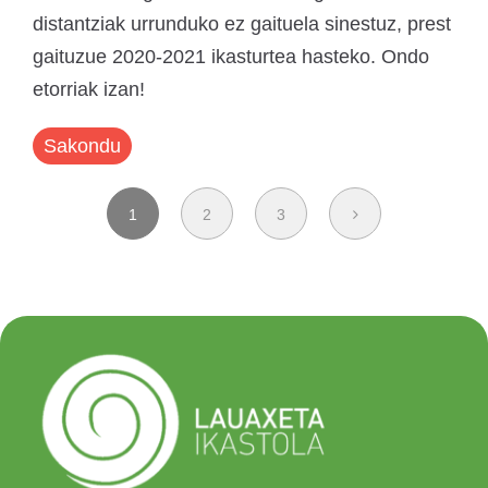
distantziak urrunduko ez gaituela sinestuz, prest
gaituzue 2020-2021 ikasturtea hasteko. Ondo
etorriak izan!
Sakondu
1
2
3