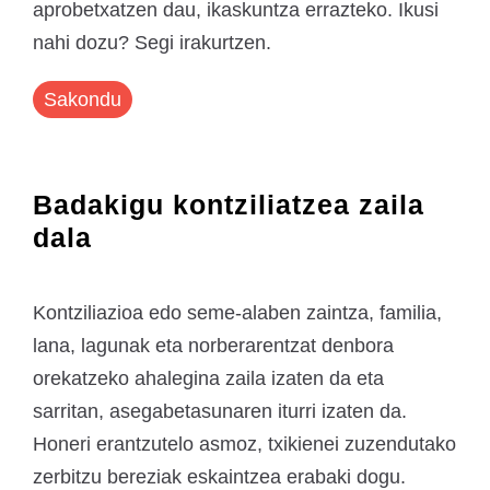
aprobetxatzen dau, ikaskuntza errazteko. Ikusi
nahi dozu? Segi irakurtzen.
Sakondu
Badakigu kontziliatzea zaila
dala
Kontziliazioa edo seme-alaben zaintza, familia,
lana, lagunak eta norberarentzat denbora
orekatzeko ahalegina zaila izaten da eta
sarritan, asegabetasunaren iturri izaten da.
Honeri erantzutelo asmoz, txikienei zuzendutako
zerbitzu bereziak eskaintzea erabaki dogu.