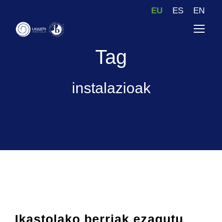
EU
ES
EN
Tag
instalazioak
Ikastolako berriak ezagutu