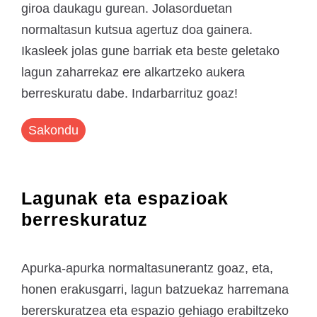
giroa daukagu gurean. Jolasorduetan
normaltasun kutsua agertuz doa gainera.
Ikasleek jolas gune barriak eta beste geletako
lagun zaharrekaz ere alkartzeko aukera
berreskuratu dabe. Indarbarrituz goaz!
Sakondu
Lagunak eta espazioak
berreskuratuz
Apurka-apurka normaltasunerantz goaz, eta,
honen erakusgarri, lagun batzuekaz harremana
bererskuratzea eta espazio gehiago erabiltzeko