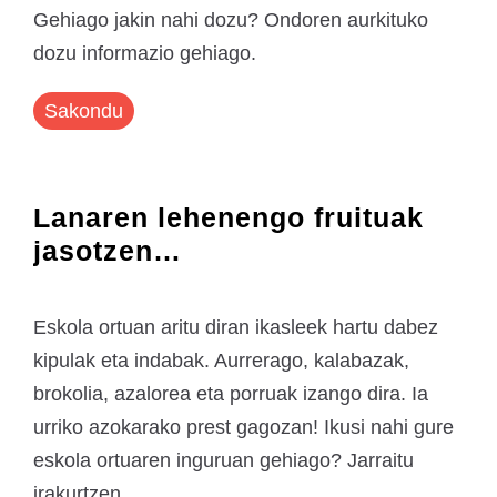
Gehiago jakin nahi dozu? Ondoren aurkituko
dozu informazio gehiago.
Sakondu
Lanaren lehenengo fruituak
jasotzen…
Eskola ortuan aritu diran ikasleek hartu dabez
kipulak eta indabak. Aurrerago, kalabazak,
brokolia, azalorea eta porruak izango dira. Ia
urriko azokarako prest gagozan! Ikusi nahi gure
eskola ortuaren inguruan gehiago? Jarraitu
irakurtzen.