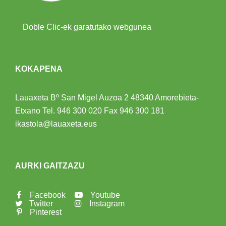
Doble Clic-ek garatutako webgunea
KOKAPENA
Lauaxeta Bº San Migel Auzoa 2
48340 Amorebieta-
Etxano
Tel.
946 300 020
Fax 946 300 181
ikastola@lauaxeta.eus
AURKI GAITZAZU
Facebook
Youtube
Twitter
Instagram
Pinterest