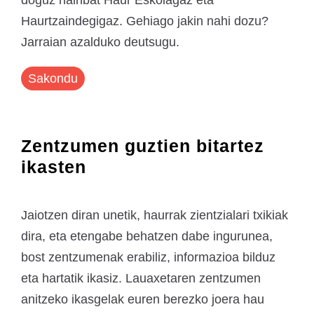
doguz hainbat Haur Eskolagaz eta
Haurtzaindegigaz. Gehiago jakin nahi dozu?
Jarraian azalduko deutsugu.
Sakondu
Zentzumen guztien bitartez
ikasten
Jaiotzen diran unetik, haurrak zientzialari txikiak
dira, eta etengabe behatzen dabe ingurunea,
bost zentzumenak erabiliz, informazioa bilduz
eta hartatik ikasiz. Lauaxetaren zentzumen
anitzeko ikasgelak euren berezko joera hau