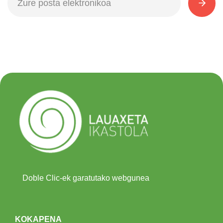
Doble Clic-ek garatutako webgunea
KOKAPENA