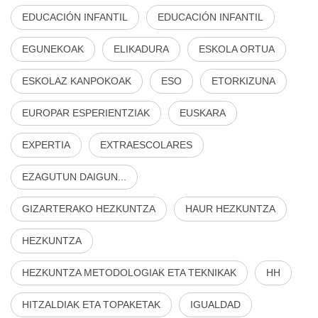
EDUCACIÓN INFANTIL
EDUCACIÓN INFANTIL
EGUNEKOAK
ELIKADURA
ESKOLA ORTUA
ESKOLAZ KANPOKOAK
ESO
ETORKIZUNA
EUROPAR ESPERIENTZIAK
EUSKARA
EXPERTIA
EXTRAESCOLARES
EZAGUTUN DAIGUN...
GIZARTERAKO HEZKUNTZA
HAUR HEZKUNTZA
HEZKUNTZA
HEZKUNTZA METODOLOGIAK ETA TEKNIKAK
HH
HITZALDIAK ETA TOPAKETAK
IGUALDAD