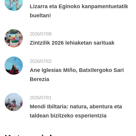
Lizarra eta Eginoko kanpamentuetatik
bueltan!
2026/07/06
Zintzilik 2026 lehiaketan sarituak
2026/07/02
Ane Iglesias Miño, Batxilergoko Sari
Berezia
2026/07/01
Mendi Ibiltaria: natura, abentura eta
taldean bizitzeko esperientzia