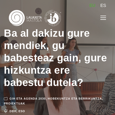
EU
ES
Ba al dakizu gure
mendiek, gu
babesteaz gain, gure
hizkuntza ere
babestu dutela?
GIH ETA AGENDA 2030
,
HOBEKUNTZA ETA BERRIKUNTZA
,
PROIEKTUAK
DBH
,
ESO