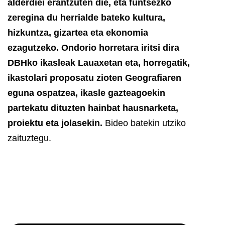
alderdiei erantzuten die, eta funtsezko
zeregina du herrialde bateko kultura,
hizkuntza, gizartea eta ekonomia
ezagutzeko.
Ondorio horretara iritsi dira
DBHko ikasleak Lauaxetan eta, horregatik,
ikastolari proposatu zioten Geografiaren
eguna ospatzea, ikasle gazteagoekin
partekatu dituzten hainbat hausnarketa,
proiektu eta jolasekin.
Bideo batekin utziko
zaituztegu.