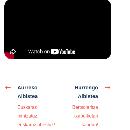
Aurreko
Hurrengo
Albistea
Albistea
Euskaraz
Bertsolaritza
mintzatuz,
txapelketan
euskaraz abestuz!
saridun!