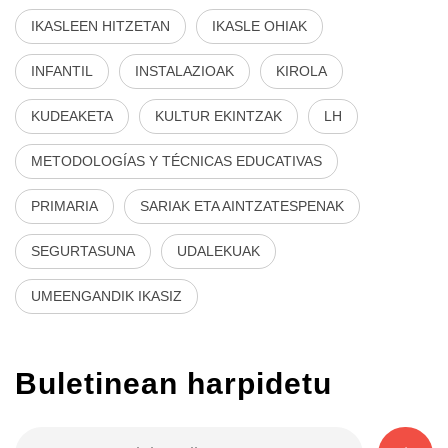
IKASLEEN HITZETAN
IKASLE OHIAK
INFANTIL
INSTALAZIOAK
KIROLA
KUDEAKETA
KULTUR EKINTZAK
LH
METODOLOGÍAS Y TÉCNICAS EDUCATIVAS
PRIMARIA
SARIAK ETA AINTZATESPENAK
SEGURTASUNA
UDALEKUAK
UMEENGANDIK IKASIZ
Buletinean harpidetu