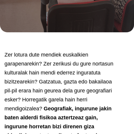
Zer lotura dute mendiek euskalkien
garapenarekin? Zer zerikusi du gure nortasun
kulturalak hain mendi ederrez inguratuta
bizitzearekin? Gatzatua, gazta edo bakailaoa
pil-pil erara hain geurea dela gure geografiari
esker? Horregatik garela hain herri
mendigoizalea?
Geografiak, ingurune jakin
baten alderdi fisikoa aztertzeaz gain,
ingurune horretan bizi direnen giza