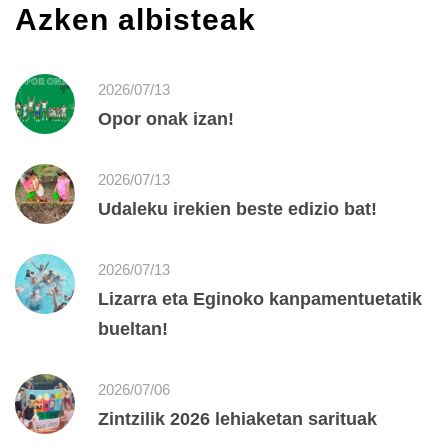
Azken albisteak
2026/07/13
Opor onak izan!
2026/07/13
Udaleku irekien beste edizio bat!
2026/07/13
Lizarra eta Eginoko kanpamentuetatik
bueltan!
2026/07/06
Zintzilik 2026 lehiaketan sarituak