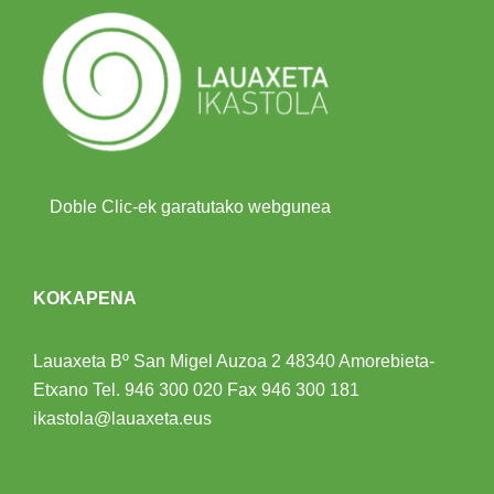
Doble Clic-ek garatutako webgunea
KOKAPENA
Lauaxeta Bº San Migel Auzoa 2
48340 Amorebieta-
Etxano
Tel.
946 300 020
Fax 946 300 181
ikastola@lauaxeta.eus