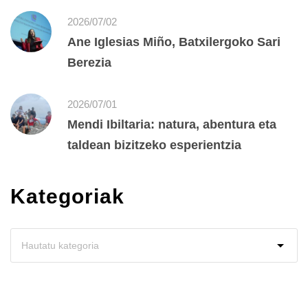
2026/07/02
Ane Iglesias Miño, Batxilergoko Sari
Berezia
2026/07/01
Mendi Ibiltaria: natura, abentura eta
taldean bizitzeko esperientzia
Kategoriak