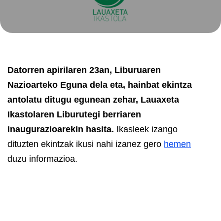
Datorren apirilaren 23an, Liburuaren
Nazioarteko Eguna dela eta, hainbat ekintza
antolatu ditugu egunean zehar, Lauaxeta
Ikastolaren Liburutegi berriaren
inaugurazioarekin hasita.
Ikasleek izango
dituzten ekintzak ikusi nahi izanez gero
hemen
duzu informazioa.