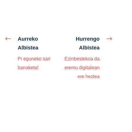
Aurreko
Hurrengo
Albistea
Albistea
Pi eguneko sari
Ezinbestekoa da
banaketa!
eremu digitalean
ere heztea