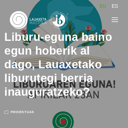
EU
ES
Liburu-eguna baino
egun hoberik al
dago, Lauaxetako
liburutegi berria
inauguratzeko?
PROIEKTUAK