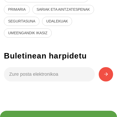
PRIMARIA
SARIAK ETA AINTZATESPENAK
SEGURTASUNA
UDALEKUAK
UMEENGANDIK IKASIZ
Buletinean harpidetu