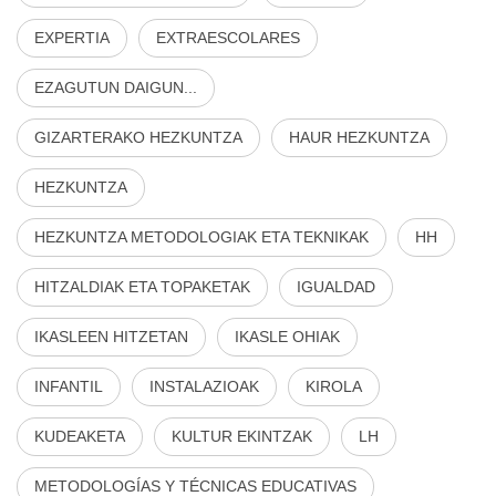
EXPERTIA
EXTRAESCOLARES
EZAGUTUN DAIGUN...
GIZARTERAKO HEZKUNTZA
HAUR HEZKUNTZA
HEZKUNTZA
HEZKUNTZA METODOLOGIAK ETA TEKNIKAK
HH
HITZALDIAK ETA TOPAKETAK
IGUALDAD
IKASLEEN HITZETAN
IKASLE OHIAK
INFANTIL
INSTALAZIOAK
KIROLA
KUDEAKETA
KULTUR EKINTZAK
LH
METODOLOGÍAS Y TÉCNICAS EDUCATIVAS