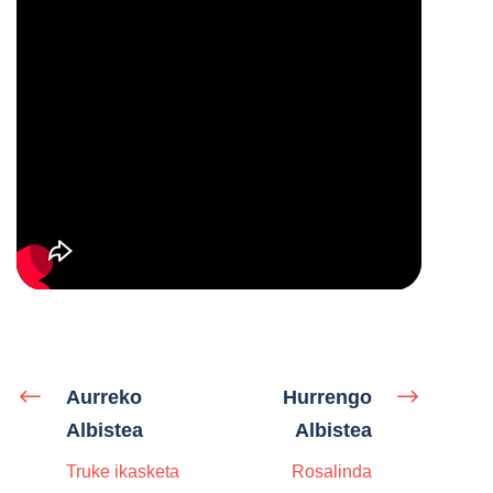
Aurreko
Hurrengo
Albistea
Albistea
Truke ikasketa
Rosalinda