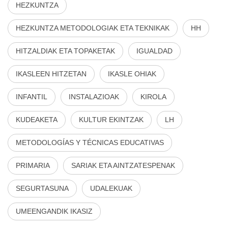
HEZKUNTZA
HEZKUNTZA METODOLOGIAK ETA TEKNIKAK
HH
HITZALDIAK ETA TOPAKETAK
IGUALDAD
IKASLEEN HITZETAN
IKASLE OHIAK
INFANTIL
INSTALAZIOAK
KIROLA
KUDEAKETA
KULTUR EKINTZAK
LH
METODOLOGÍAS Y TÉCNICAS EDUCATIVAS
PRIMARIA
SARIAK ETA AINTZATESPENAK
SEGURTASUNA
UDALEKUAK
UMEENGANDIK IKASIZ