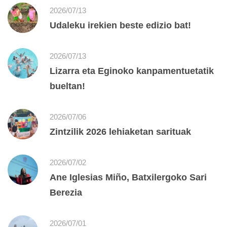
2026/07/13
Udaleku irekien beste edizio bat!
2026/07/13
Lizarra eta Eginoko kanpamentuetatik
bueltan!
2026/07/06
Zintzilik 2026 lehiaketan sarituak
2026/07/02
Ane Iglesias Miño, Batxilergoko Sari
Berezia
2026/07/01