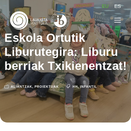
EU
ES
Eskola Ortutik
Liburutegira: Liburu
berriak Txikienentzat!
ALIANTZAK
,
PROIEKTUAK
HH
,
INFANTIL