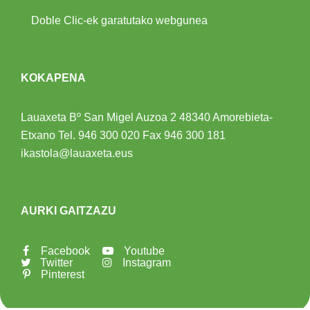
Doble Clic-ek garatutako webgunea
KOKAPENA
Lauaxeta Bº San Migel Auzoa 2
48340 Amorebieta-
Etxano
Tel.
946 300 020
Fax 946 300 181
ikastola@lauaxeta.eus
AURKI GAITZAZU
Facebook
Youtube
Twitter
Instagram
Pinterest