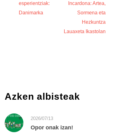
esperientziak:
Incardona: Artea,
Danimarka
Sormena eta
Hezkuntza
Lauaxeta Ikastolan
Azken albisteak
2026/07/13
Opor onak izan!