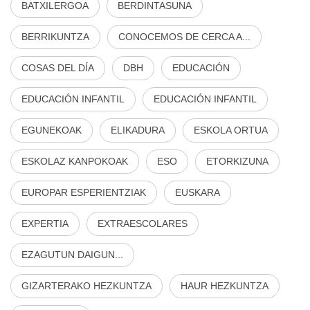
BATXILERGOA
BERDINTASUNA
BERRIKUNTZA
CONOCEMOS DE CERCA A...
COSAS DEL DÍA
DBH
EDUCACIÓN
EDUCACIÓN INFANTIL
EDUCACIÓN INFANTIL
EGUNEKOAK
ELIKADURA
ESKOLA ORTUA
ESKOLAZ KANPOKOAK
ESO
ETORKIZUNA
EUROPAR ESPERIENTZIAK
EUSKARA
EXPERTIA
EXTRAESCOLARES
EZAGUTUN DAIGUN...
GIZARTERAKO HEZKUNTZA
HAUR HEZKUNTZA