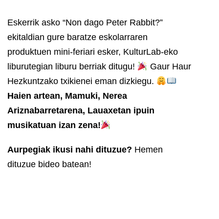
Eskerrik asko “Non dago Peter Rabbit?”
ekitaldian gure baratze eskolarraren
produktuen mini-feriari esker, KulturLab-eko
liburutegian liburu berriak ditugu!
Gaur Haur
Hezkuntzako txikienei eman dizkiegu.
Haien artean, Mamuki, Nerea
Ariznabarretarena, Lauaxetan ipuin
musikatuan izan zena!
Aurpegiak ikusi nahi dituzue?
Hemen
dituzue bideo batean!