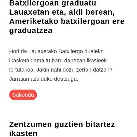
Batxilergoan graduatu
Lauaxetan eta, aldi berean,
Ameriketako batxilergoan ere
graduatzea
Hori da Lauaxetako Batxilergo dualeko
ikasketak amaitu barri dabezan ikasleek
lortutakoa. Jakin nahi dozu zertan datzan?
Jarraian azalduko deutsugu.
Sakondu
Zentzumen guztien bitartez
ikasten