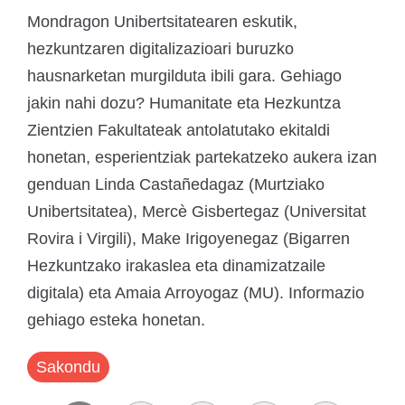
Mondragon Unibertsitatearen eskutik,
hezkuntzaren digitalizazioari buruzko
hausnarketan murgilduta ibili gara. Gehiago
jakin nahi dozu? Humanitate eta Hezkuntza
Zientzien Fakultateak antolatutako ekitaldi
honetan, esperientziak partekatzeko aukera izan
genduan Linda Castañedagaz (Murtziako
Unibertsitatea), Mercè Gisbertegaz (Universitat
Rovira i Virgili), Make Irigoyenegaz (Bigarren
Hezkuntzako irakaslea eta dinamizatzaile
digitala) eta Amaia Arroyogaz (MU). Informazio
gehiago esteka honetan.
Sakondu