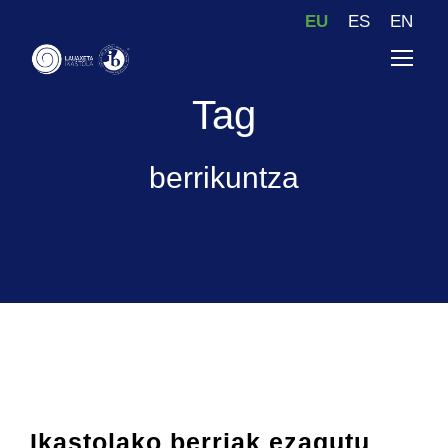
EU
ES
EN
Tag
berrikuntza
Ikastolako berriak ezagutu