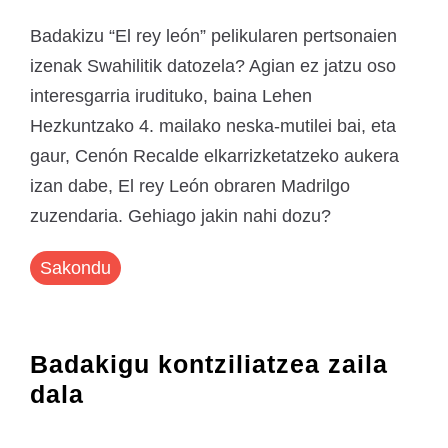
Badakizu “El rey león” pelikularen pertsonaien
izenak Swahilitik datozela? Agian ez jatzu oso
interesgarria irudituko, baina Lehen
Hezkuntzako 4. mailako neska-mutilei bai, eta
gaur, Cenón Recalde elkarrizketatzeko aukera
izan dabe, El rey León obraren Madrilgo
zuzendaria. Gehiago jakin nahi dozu?
Sakondu
Badakigu kontziliatzea zaila
dala