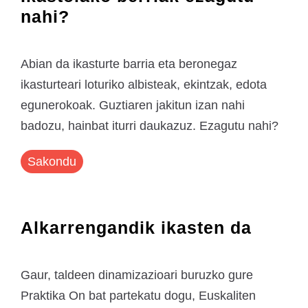
nahi?
Abian da ikasturte barria eta beronegaz
ikasturteari loturiko albisteak, ekintzak, edota
egunerokoak. Guztiaren jakitun izan nahi
badozu, hainbat iturri daukazuz. Ezagutu nahi?
Sakondu
Alkarrengandik ikasten da
Gaur, taldeen dinamizazioari buruzko gure
Praktika On bat partekatu dogu, Euskaliten