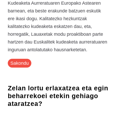
Kudeaketa Aurreratuaren Europako Astearen
barnean, eta beste erakunde batzuen eskutik
ere ikasi dogu. Kalitatezko hezkuntzak
kalitatezko kudeaketa eskatzen dau, eta,
horregatik, Lauaxetak modu proaktiboan parte
hartzen dau Euskalitek kudeaketa aurreratuaren
inguruan antolatutako hausnarketetan.
Sakondu
Zelan lortu erlaxatzea eta egin
beharrekoei etekin gehiago
ataratzea?