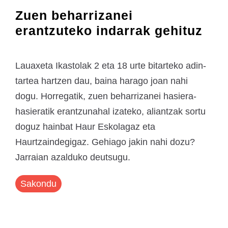
Zuen beharrizanei
erantzuteko indarrak gehituz
Lauaxeta Ikastolak 2 eta 18 urte bitarteko adin-
tartea hartzen dau, baina harago joan nahi
dogu. Horregatik, zuen beharrizanei hasiera-
hasieratik erantzunahal izateko, aliantzak sortu
doguz hainbat Haur Eskolagaz eta
Haurtzaindegigaz. Gehiago jakin nahi dozu?
Jarraian azalduko deutsugu.
Sakondu