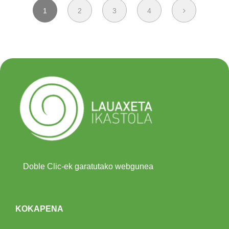
1
2
3
4
Doble Clic-ek garatutako webgunea
KOKAPENA