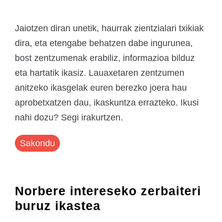
Jaiotzen diran unetik, haurrak zientzialari txikiak
dira, eta etengabe behatzen dabe ingurunea,
bost zentzumenak erabiliz, informazioa bilduz
eta hartatik ikasiz. Lauaxetaren zentzumen
anitzeko ikasgelak euren berezko joera hau
aprobetxatzen dau, ikaskuntza errazteko. Ikusi
nahi dozu? Segi irakurtzen.
Sakondu
Norbere intereseko zerbaiteri
buruz ikastea