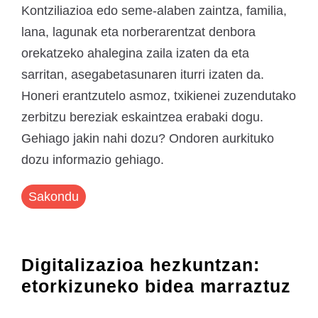
Kontziliazioa edo seme-alaben zaintza, familia,
lana, lagunak eta norberarentzat denbora
orekatzeko ahalegina zaila izaten da eta
sarritan, asegabetasunaren iturri izaten da.
Honeri erantzutelo asmoz, txikienei zuzendutako
zerbitzu bereziak eskaintzea erabaki dogu.
Gehiago jakin nahi dozu? Ondoren aurkituko
dozu informazio gehiago.
Sakondu
Digitalizazioa hezkuntzan:
etorkizuneko bidea marraztuz