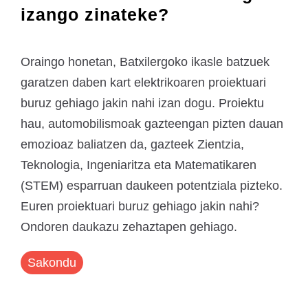
izango zinateke?
Oraingo honetan, Batxilergoko ikasle batzuek
garatzen daben kart elektrikoaren proiektuari
buruz gehiago jakin nahi izan dogu. Proiektu
hau, automobilismoak gazteengan pizten dauan
emozioaz baliatzen da, gazteek Zientzia,
Teknologia, Ingeniaritza eta Matematikaren
(STEM) esparruan daukeen potentziala pizteko.
Euren proiektuari buruz gehiago jakin nahi?
Ondoren daukazu zehaztapen gehiago.
Sakondu