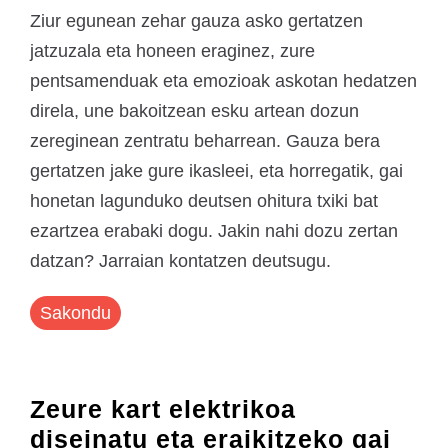
Ziur egunean zehar gauza asko gertatzen
jatzuzala eta honeen eraginez, zure
pentsamenduak eta emozioak askotan hedatzen
direla, une bakoitzean esku artean dozun
zereginean zentratu beharrean. Gauza bera
gertatzen jake gure ikasleei, eta horregatik, gai
honetan lagunduko deutsen ohitura txiki bat
ezartzea erabaki dogu. Jakin nahi dozu zertan
datzan? Jarraian kontatzen deutsugu.
Sakondu
Zeure kart elektrikoa
diseinatu eta eraikitzeko gai