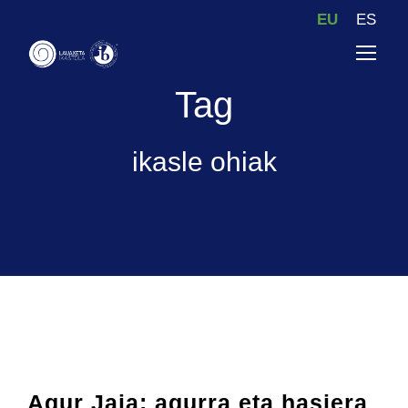
EU
ES
Tag
ikasle ohiak
Agur Jaia: agurra eta hasiera