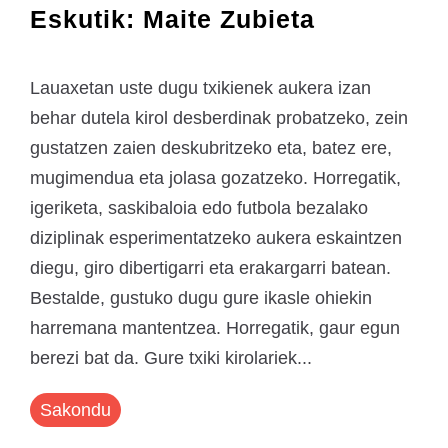
Eskutik: Maite Zubieta
Lauaxetan uste dugu txikienek aukera izan
behar dutela kirol desberdinak probatzeko, zein
gustatzen zaien deskubritzeko eta, batez ere,
mugimendua eta jolasa gozatzeko. Horregatik,
igeriketa, saskibaloia edo futbola bezalako
diziplinak esperimentatzeko aukera eskaintzen
diegu, giro dibertigarri eta erakargarri batean.
Bestalde, gustuko dugu gure ikasle ohiekin
harremana mantentzea. Horregatik, gaur egun
berezi bat da. Gure txiki kirolariek...
Sakondu