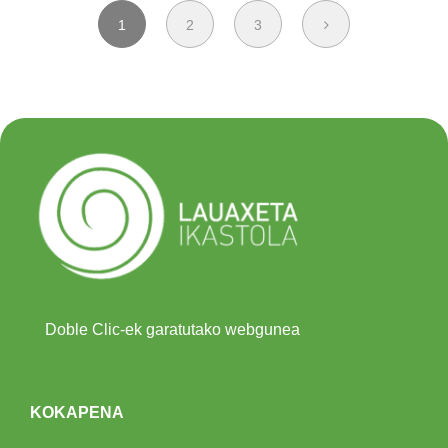
1
2
3
Doble Clic-ek garatutako webgunea
KOKAPENA