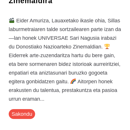
Zinemaldira
Eider Amuriza, Lauaxetako ikasle ohia, Sillas
laburmetraiaren talde sortzailearen parte izan da
—lan honek UNIVERSAE Sari Nagusia irabazi
du Donostiako Nazioarteko Zinemaldian.
Eiderrek arte-zuzendaritza hartu du bere gain,
eta bere sormenaren bidez istorioak aurreiritziei,
enpatiari eta aniztasunari buruzko gogoeta
egitera gonbidatzen gaitu.
Aitorpen honek
erakusten du talentua, prestakuntza eta pasioa
urrun eraman...
Sakondu