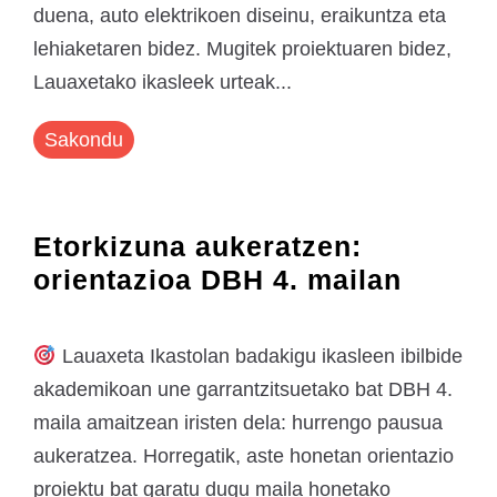
duena, auto elektrikoen diseinu, eraikuntza eta
lehiaketaren bidez. Mugitek proiektuaren bidez,
Lauaxetako ikasleek urteak...
Sakondu
Etorkizuna aukeratzen:
orientazioa DBH 4. mailan
Lauaxeta Ikastolan badakigu ikasleen ibilbide
akademikoan une garrantzitsuetako bat DBH 4.
maila amaitzean iristen dela: hurrengo pausua
aukeratzea. Horregatik, aste honetan orientazio
proiektu bat garatu dugu maila honetako