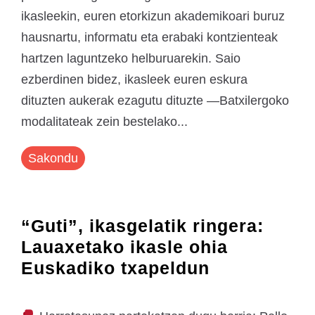
ikasleekin, euren etorkizun akademikoari buruz
hausnartu, informatu eta erabaki kontzienteak
hartzen laguntzeko helburuarekin. Saio
ezberdinen bidez, ikasleek euren eskura
dituzten aukerak ezagutu dituzte —Batxilergoko
modalitateak zein bestelako...
Sakondu
“Guti”, ikasgelatik ringera:
Lauaxetako ikasle ohia
Euskadiko txapeldun