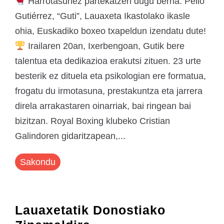
Harrotasunez partekatzen dugu berria: Pello
Gutiérrez, “Guti”, Lauaxeta Ikastolako ikasle
ohia, Euskadiko boxeo txapeldun izendatu dute!
Irailaren 20an, Ixerbengoan, Gutik bere
talentua eta dedikazioa erakutsi zituen. 23 urte
besterik ez dituela eta psikologian ere formatua,
frogatu du irmotasuna, prestakuntza eta jarrera
direla arrakastaren oinarriak, bai ringean bai
bizitzan. Royal Boxing klubeko Cristian
Galindoren gidaritzapean,...
Sakondu
Lauaxetatik Donostiako