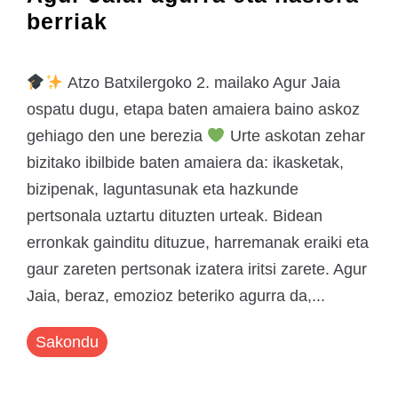
berriak
Atzo Batxilergoko 2. mailako Agur Jaia
ospatu dugu, etapa baten amaiera baino askoz
gehiago den une berezia
Urte askotan zehar
bizitako ibilbide baten amaiera da: ikasketak,
bizipenak, laguntasunak eta hazkunde
pertsonala uztartu dituzten urteak. Bidean
erronkak gainditu dituzue, harremanak eraiki eta
gaur zareten pertsonak izatera iritsi zarete. Agur
Jaia, beraz, emozioz beteriko agurra da,...
Sakondu