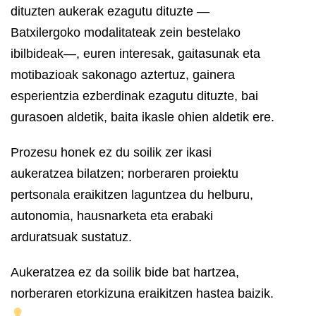
dituzten aukerak ezagutu dituzte —
Batxilergoko modalitateak zein bestelako
ibilbideak—, euren interesak, gaitasunak eta
motibazioak sakonago aztertuz, gainera
esperientzia ezberdinak ezagutu dituzte, bai
gurasoen aldetik, baita ikasle ohien aldetik ere.
Prozesu honek ez du soilik zer ikasi
aukeratzea bilatzen; norberaren proiektu
pertsonala eraikitzen laguntzea du helburu,
autonomia, hausnarketa eta erabaki
arduratsuak sustatuz.
Aukeratzea ez da soilik bide bat hartzea,
norberaren etorkizuna eraikitzen hastea baizik.