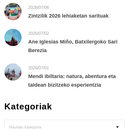
2026/07/06
Zintzilik 2026 lehiaketan sarituak
2026/07/02
Ane Iglesias Miño, Batxilergoko Sari
Berezia
2026/07/01
Mendi Ibiltaria: natura, abentura eta
taldean bizitzeko esperientzia
Kategoriak