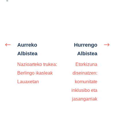
Aurreko
Hurrengo
Albistea
Albistea
Nazioarteko trukea:
Etorkizuna
Berlingo ikasleak
diseinatzen:
Lauaxetan
komunitate
inklusibo eta
jasangarriak