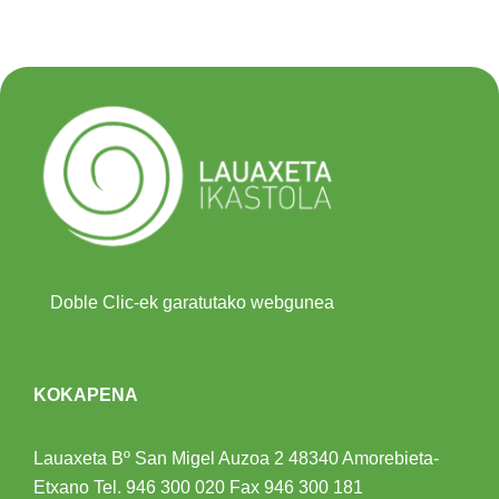
Doble Clic-ek garatutako webgunea
KOKAPENA
Lauaxeta Bº San Migel Auzoa 2
48340 Amorebieta-
Etxano
Tel.
946 300 020
Fax 946 300 181