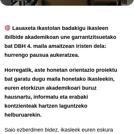
Lauaxeta Ikastolan badakigu ikasleen
ibilbide akademikoan une garrantzitsuetako
bat DBH 4. maila amaitzean iristen dela:
hurrengo pausua aukeratzea.
Horregatik, aste honetan orientazio proiektu
bat garatu dugu maila honetako ikasleekin,
euren etorkizun akademikoari buruz
hausnartu, informatu eta erabaki
kontzienteak hartzen laguntzeko
helburuarekin.
Saio ezberdinen bidez, ikasleek euren eskura