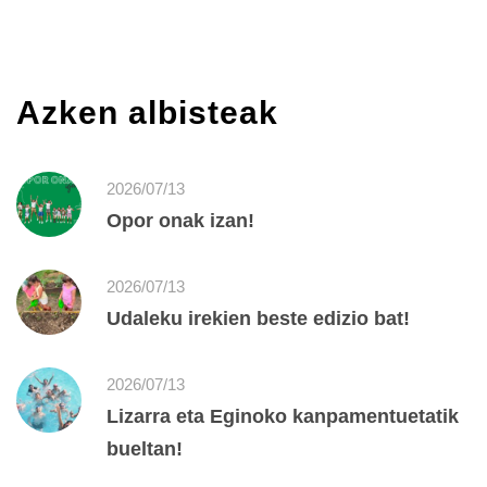
Azken albisteak
2026/07/13
Opor onak izan!
2026/07/13
Udaleku irekien beste edizio bat!
2026/07/13
Lizarra eta Eginoko kanpamentuetatik
bueltan!