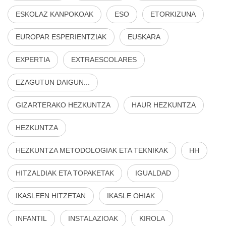
ESKOLAZ KANPOKOAK
ESO
ETORKIZUNA
EUROPAR ESPERIENTZIAK
EUSKARA
EXPERTIA
EXTRAESCOLARES
EZAGUTUN DAIGUN...
GIZARTERAKO HEZKUNTZA
HAUR HEZKUNTZA
HEZKUNTZA
HEZKUNTZA METODOLOGIAK ETA TEKNIKAK
HH
HITZALDIAK ETA TOPAKETAK
IGUALDAD
IKASLEEN HITZETAN
IKASLE OHIAK
INFANTIL
INSTALAZIOAK
KIROLA