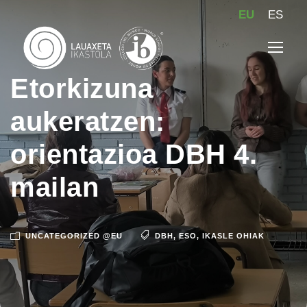
EU
ES
Etorkizuna
aukeratzen:
orientazioa DBH 4.
mailan
UNCATEGORIZED @EU
DBH
,
ESO
,
IKASLE OHIAK