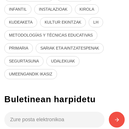
INFANTIL
INSTALAZIOAK
KIROLA
KUDEAKETA
KULTUR EKINTZAK
LH
METODOLOGÍAS Y TÉCNICAS EDUCATIVAS
PRIMARIA
SARIAK ETA AINTZATESPENAK
SEGURTASUNA
UDALEKUAK
UMEENGANDIK IKASIZ
Buletinean harpidetu