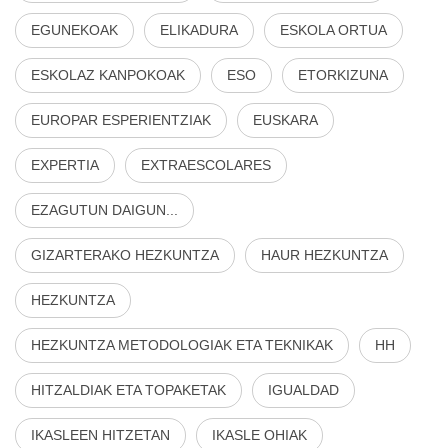
EGUNEKOAK
ELIKADURA
ESKOLA ORTUA
ESKOLAZ KANPOKOAK
ESO
ETORKIZUNA
EUROPAR ESPERIENTZIAK
EUSKARA
EXPERTIA
EXTRAESCOLARES
EZAGUTUN DAIGUN...
GIZARTERAKO HEZKUNTZA
HAUR HEZKUNTZA
HEZKUNTZA
HEZKUNTZA METODOLOGIAK ETA TEKNIKAK
HH
HITZALDIAK ETA TOPAKETAK
IGUALDAD
IKASLEEN HITZETAN
IKASLE OHIAK