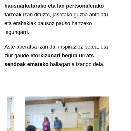
hausnarketarako eta lan pertsonalerako
tarteak
izan dituzte, jasotako guztia antolatu
eta erabakiak pausoz pauso hartzeko
lagungarri.
Aste aberatsa izan da, inspirazioz betea, eta
ziur gaude
etorkizunari begira urrats
sendoak emateko
baliagarria izango dela.