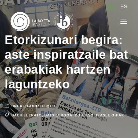
EU
ES
Etorkizunari begira:
aste inspiratzaile bat
erabakiak hartzen
laguntzeko
UNCATEGORIZED @EU
BACHILLERATO
,
BATXILERGOA
,
DBH
,
ESO
,
IKASLE OHIAK