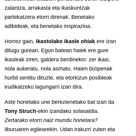
zalantza, arrakasta eta ikaskuntzak
partekatzera etorri direnak. Benetako
adibideak, eta benetako inspirazioa.
Horrez gain,
ikastolako ikasle ohiak
ere izan
ditugu gurean. Egun batean haiek ere gure
ikasleak ziren, galdera berdinekin: zer ikasi,
nola aukeratu, nola asmatu. Haien bizipenak
hurbil sentitu dituzte, eta etorkizun posibleak
irudikatzeko lagungarri izan dira.
Aste honetako une berezienetako bat izan da
Tony Struch
-ekin izandako solasaldia,
Zertarako etorri naiz mundu honetara?
liburuaren egilearekin. Udan irakurri zuten eta