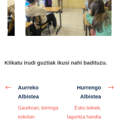
Klikatu irudi guztiak ikusi nahi badituzu.
Aurreko
Hurrengo
Albistea
Albistea
Gaurkoan, txirringa
Esku txikiek,
eskolan
laguntza handia