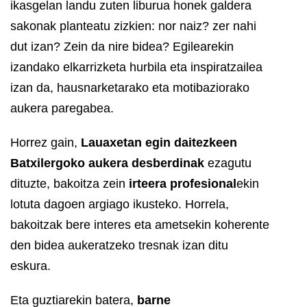
ikasgelan landu zuten liburua honek galdera
sakonak planteatu zizkien: nor naiz? zer nahi
dut izan? Zein da nire bidea? Egilearekin
izandako elkarrizketa hurbila eta inspiratzailea
izan da, hausnarketarako eta motibaziorako
aukera paregabea.
Horrez gain,
Lauaxetan egin daitezkeen
Batxilergoko aukera desberdinak
ezagutu
dituzte, bakoitza zein
irteera profesional
ekin
lotuta dagoen argiago ikusteko. Horrela,
bakoitzak bere interes eta ametsekin koherente
den bidea aukeratzeko tresnak izan ditu
eskura.
Eta guztiarekin batera,
barne