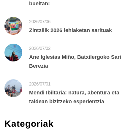
bueltan!
2026/07/06
Zintzilik 2026 lehiaketan sarituak
2026/07/02
Ane Iglesias Miño, Batxilergoko Sari
Berezia
2026/07/01
Mendi Ibiltaria: natura, abentura eta
taldean bizitzeko esperientzia
Kategoriak