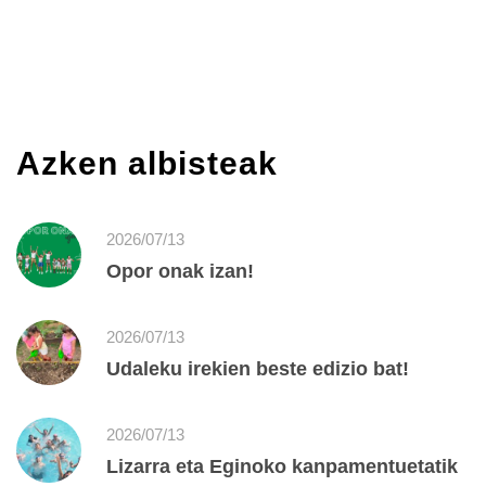
Azken albisteak
2026/07/13
Opor onak izan!
2026/07/13
Udaleku irekien beste edizio bat!
2026/07/13
Lizarra eta Eginoko kanpamentuetatik