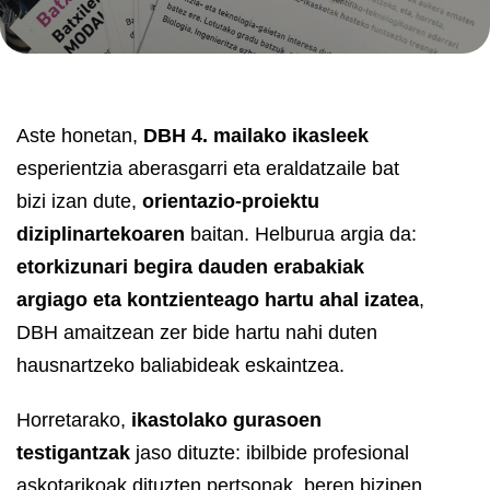
Aste honetan,
DBH 4. mailako ikasleek
esperientzia aberasgarri eta eraldatzaile bat
bizi izan dute,
orientazio-proiektu
diziplinartekoaren
baitan. Helburua argia da:
etorkizunari begira dauden erabakiak
argiago eta kontzienteago hartu ahal izatea
,
DBH amaitzean zer bide hartu nahi duten
hausnartzeko baliabideak eskaintzea.
Horretarako,
ikastolako gurasoen
testigantzak
jaso dituzte: ibilbide profesional
askotarikoak dituzten pertsonak, beren bizipen,