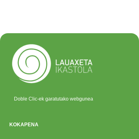
Doble Clic-ek garatutako webgunea
KOKAPENA