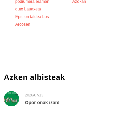
podiumera eraman
Azokan
dute Lauaxeta
Epsilon taldea Los
Arcosen
Azken albisteak
2026/07/13
Opor onak izan!