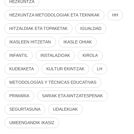
HEZKUNTZA
HEZKUNTZA METODOLOGIAK ETA TEKNIKAK
HH
HITZALDIAK ETA TOPAKETAK
IGUALDAD
IKASLEEN HITZETAN
IKASLE OHIAK
INFANTIL
INSTALAZIOAK
KIROLA
KUDEAKETA
KULTUR EKINTZAK
LH
METODOLOGÍAS Y TÉCNICAS EDUCATIVAS
PRIMARIA
SARIAK ETA AINTZATESPENAK
SEGURTASUNA
UDALEKUAK
UMEENGANDIK IKASIZ