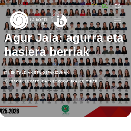
EU
ES
Agur Jaia: agurra eta
hasiera berriak
EKITALDIAK ETA OSPAKIZUNAK
BACHILLERATO
,
BATXILERGOA
,
IKASLE OHIAK