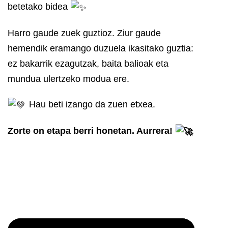
betetako bidea
Harro gaude zuek guztioz. Ziur gaude
hemendik eramango duzuela ikasitako guztia:
ez bakarrik ezagutzak, baita balioak eta
mundua ulertzeko modua ere.
Hau beti izango da zuen etxea.
Zorte on etapa berri honetan. Aurrera!