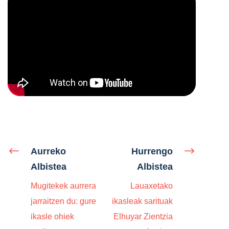
Aurreko
Hurrengo
Albistea
Albistea
Mugitekek aurrera
Lauaxetako
jarraitzen du: gure
ikasleak sarituak
ikasle ohiek
Elhuyar Zientzia