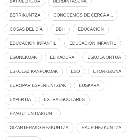
BATXILERGOA
BERDINTASUNA
BERRIKUNTZA
CONOCEMOS DE CERCA A...
COSAS DEL DÍA
DBH
EDUCACIÓN
EDUCACIÓN INFANTIL
EDUCACIÓN INFANTIL
EGUNEKOAK
ELIKADURA
ESKOLA ORTUA
ESKOLAZ KANPOKOAK
ESO
ETORKIZUNA
EUROPAR ESPERIENTZIAK
EUSKARA
EXPERTIA
EXTRAESCOLARES
EZAGUTUN DAIGUN...
GIZARTERAKO HEZKUNTZA
HAUR HEZKUNTZA