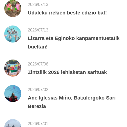
2026/07/13
Udaleku irekien beste edizio bat!
2026/07/13
Lizarra eta Eginoko kanpamentuetatik
bueltan!
2026/07/06
Zintzilik 2026 lehiaketan sarituak
2026/07/02
Ane Iglesias Miño, Batxilergoko Sari
Berezia
2026/07/01