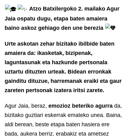
Atzo Batxilergoko 2. mailako Agur
Jaia ospatu dugu, etapa baten amaiera
baino askoz gehiago den une berezia
Urte askotan zehar bizitako ibilbide baten
amaiera da: ikasketak, bizipenak,
laguntasunak eta hazkunde pertsonala
uztartu dituzten urteak. Bidean erronkak
gainditu dituzue, harremanak eraiki eta gaur
zareten pertsonak izatera iritsi zarete.
Agur Jaia, beraz,
emozioz beteriko agurra
da,
bizitako guztiari eskerrak emateko unea. Baina,
aldi berean, beste etapa baten hasiera ere
bada, aukera berriz, erabakiz eta ametsez