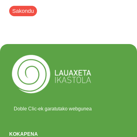
Sakondu
Doble Clic-ek garatutako webgunea
KOKAPENA