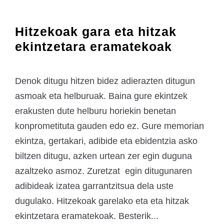
Hitzekoak gara eta hitzak
ekintzetara eramatekoak
Denok ditugu hitzen bidez adierazten ditugun
asmoak eta helburuak. Baina gure ekintzek
erakusten dute helburu horiekin benetan
konprometituta gauden edo ez. Gure memorian
ekintza, gertakari, adibide eta ebidentzia asko
biltzen ditugu, azken urtean zer egin duguna
azaltzeko asmoz. Zuretzat egin ditugunaren
adibideak izatea garrantzitsua dela uste
dugulako. Hitzekoak garelako eta eta hitzak
ekintzetara eramatekoak. Besterik...