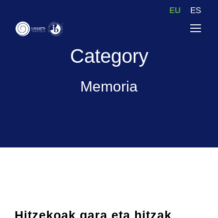
EU
ES
Category
Memoria
Hitzekoak gara eta hitzak