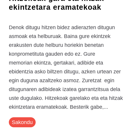
ekintzetara eramatekoak
Denok ditugu hitzen bidez adierazten ditugun
asmoak eta helburuak. Baina gure ekintzek
erakusten dute helburu horiekin benetan
konprometituta gauden edo ez. Gure
memorian ekintza, gertakari, adibide eta
ebidentzia asko biltzen ditugu, azken urtean zer
egin duguna azaltzeko asmoz. Zuretzat egin
ditugunaren adibideak izatea garrantzitsua dela
uste dugulako. Hitzekoak garelako eta eta hitzak
ekintzetara eramatekoak. Besterik gabe,...
Sakondu