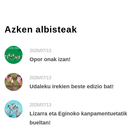
Azken albisteak
2026/07/13
Opor onak izan!
2026/07/13
Udaleku irekien beste edizio bat!
2026/07/13
Lizarra eta Eginoko kanpamentuetatik
bueltan!