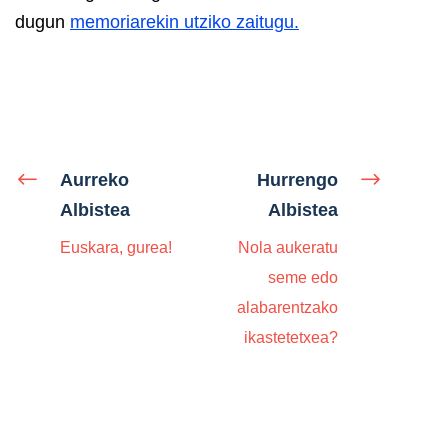
dugun
memoriarekin utziko zaitugu.
Aurreko
Hurrengo
Albistea
Albistea
Euskara, gurea!
Nola aukeratu
seme edo
alabarentzako
ikastetetxea?