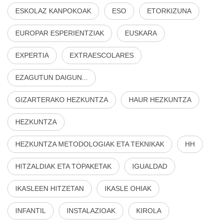
ESKOLAZ KANPOKOAK
ESO
ETORKIZUNA
EUROPAR ESPERIENTZIAK
EUSKARA
EXPERTIA
EXTRAESCOLARES
EZAGUTUN DAIGUN...
GIZARTERAKO HEZKUNTZA
HAUR HEZKUNTZA
HEZKUNTZA
HEZKUNTZA METODOLOGIAK ETA TEKNIKAK
HH
HITZALDIAK ETA TOPAKETAK
IGUALDAD
IKASLEEN HITZETAN
IKASLE OHIAK
INFANTIL
INSTALAZIOAK
KIROLA