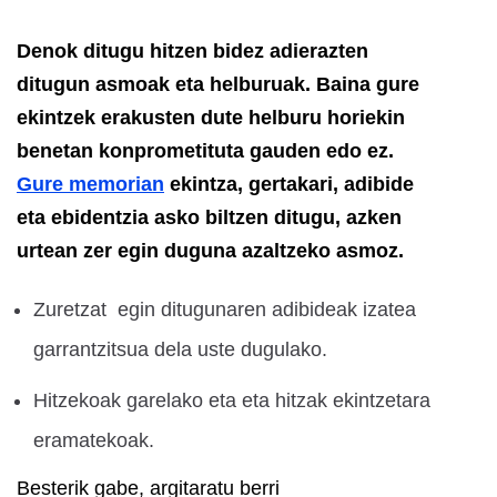
Denok ditugu hitzen bidez adierazten
ditugun asmoak eta helburuak. Baina gure
ekintzek erakusten dute helburu horiekin
benetan konprometituta gauden edo ez.
Gure memorian
ekintza, gertakari, adibide
eta ebidentzia asko biltzen ditugu, azken
urtean zer egin duguna azaltzeko asmoz.
Zuretzat egin ditugunaren adibideak izatea
garrantzitsua dela uste dugulako.
Hitzekoak garelako eta eta hitzak ekintzetara
eramatekoak.
Besterik gabe, argitaratu berri