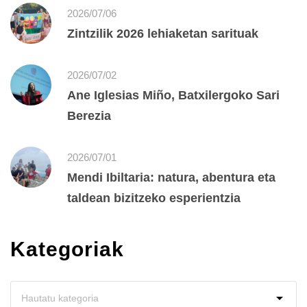
2026/07/06
Zintzilik 2026 lehiaketan sarituak
2026/07/02
Ane Iglesias Miño, Batxilergoko Sari
Berezia
2026/07/01
Mendi Ibiltaria: natura, abentura eta
taldean bizitzeko esperientzia
Kategoriak