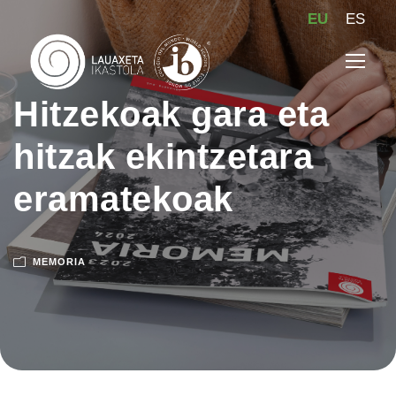
EU
ES
Hitzekoak gara eta
hitzak ekintzetara
eramatekoak
MEMORIA