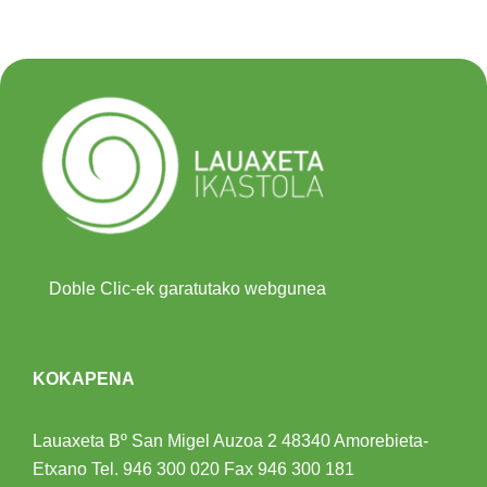
Doble Clic-ek garatutako webgunea
KOKAPENA
Lauaxeta Bº San Migel Auzoa 2
48340 Amorebieta-
Etxano
Tel.
946 300 020
Fax 946 300 181