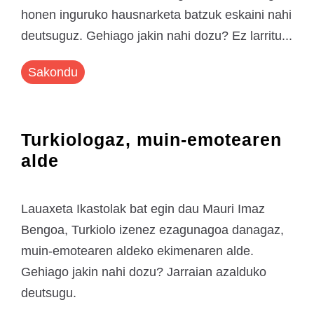
honen inguruko hausnarketa batzuk eskaini nahi
deutsuguz. Gehiago jakin nahi dozu? Ez larritu...
Sakondu
Turkiologaz, muin-emotearen
alde
Lauaxeta Ikastolak bat egin dau Mauri Imaz
Bengoa, Turkiolo izenez ezagunagoa danagaz,
muin-emotearen aldeko ekimenaren alde.
Gehiago jakin nahi dozu? Jarraian azalduko
deutsugu.