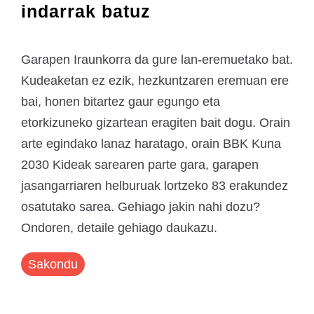
indarrak batuz
Garapen Iraunkorra da gure lan-eremuetako bat.
Kudeaketan ez ezik, hezkuntzaren eremuan ere
bai, honen bitartez gaur egungo eta
etorkizuneko gizartean eragiten bait dogu. Orain
arte egindako lanaz haratago, orain BBK Kuna
2030 Kideak sarearen parte gara, garapen
jasangarriaren helburuak lortzeko 83 erakundez
osatutako sarea. Gehiago jakin nahi dozu?
Ondoren, detaile gehiago daukazu.
Sakondu