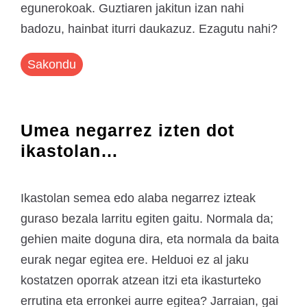
egunerokoak. Guztiaren jakitun izan nahi
badozu, hainbat iturri daukazuz. Ezagutu nahi?
Sakondu
Umea negarrez izten dot
ikastolan…
Ikastolan semea edo alaba negarrez izteak
guraso bezala larritu egiten gaitu. Normala da;
gehien maite doguna dira, eta normala da baita
eurak negar egitea ere. Helduoi ez al jaku
kostatzen oporrak atzean itzi eta ikasturteko
errutina eta erronkei aurre egitea? Jarraian, gai