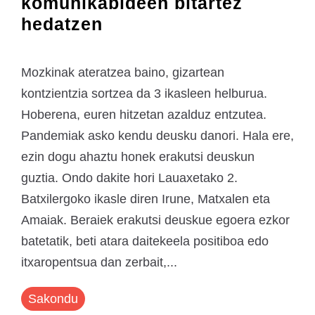
komunikabideen bitartez
hedatzen
Mozkinak ateratzea baino, gizartean
kontzientzia sortzea da 3 ikasleen helburua.
Hoberena, euren hitzetan azalduz entzutea.
Pandemiak asko kendu deusku danori. Hala ere,
ezin dogu ahaztu honek erakutsi deuskun
guztia. Ondo dakite hori Lauaxetako 2.
Batxilergoko ikasle diren Irune, Matxalen eta
Amaiak. Beraiek erakutsi deuskue egoera ezkor
batetatik, beti atara daitekeela positiboa edo
itxaropentsua dan zerbait,...
Sakondu