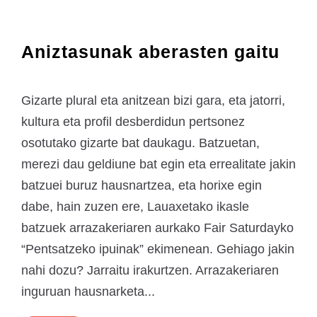
Aniztasunak aberasten gaitu
Gizarte plural eta anitzean bizi gara, eta jatorri,
kultura eta profil desberdidun pertsonez
osotutako gizarte bat daukagu. Batzuetan,
merezi dau geldiune bat egin eta errealitate jakin
batzuei buruz hausnartzea, eta horixe egin
dabe, hain zuzen ere, Lauaxetako ikasle
batzuek arrazakeriaren aurkako Fair Saturdayko
“Pentsatzeko ipuinak” ekimenean. Gehiago jakin
nahi dozu? Jarraitu irakurtzen. Arrazakeriaren
inguruan hausnarketa...