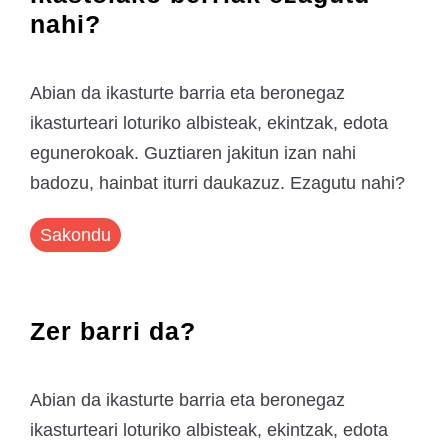
nahi?
Abian da ikasturte barria eta beronegaz
ikasturteari loturiko albisteak, ekintzak, edota
egunerokoak. Guztiaren jakitun izan nahi
badozu, hainbat iturri daukazuz. Ezagutu nahi?
Sakondu
Zer barri da?
Abian da ikasturte barria eta beronegaz
ikasturteari loturiko albisteak, ekintzak, edota