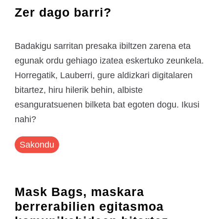
Zer dago barri?
Badakigu sarritan presaka ibiltzen zarena eta
egunak ordu gehiago izatea eskertuko zeunkela.
Horregatik, Lauberri, gure aldizkari digitalaren
bitartez, hiru hilerik behin, albiste
esanguratsuenen bilketa bat egoten dogu. Ikusi
nahi?
Sakondu
Mask Bags, maskara
berrerabilien egitasmoa