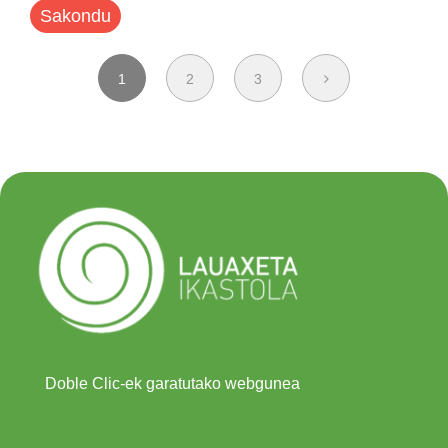
Sakondu
1
2
3
Doble Clic-ek garatutako webgunea