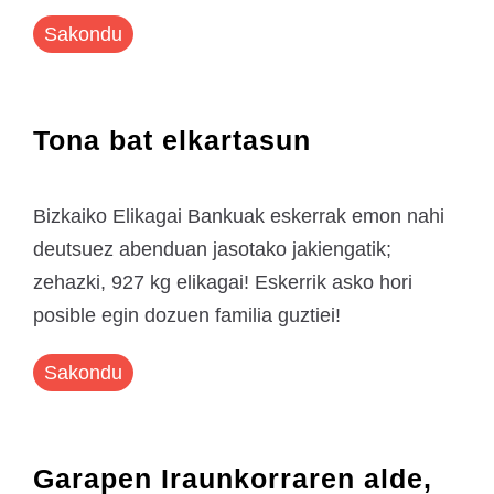
Sakondu
Tona bat elkartasun
Bizkaiko Elikagai Bankuak eskerrak emon nahi
deutsuez abenduan jasotako jakiengatik;
zehazki, 927 kg elikagai! Eskerrik asko hori
posible egin dozuen familia guztiei!
Sakondu
Garapen Iraunkorraren alde,