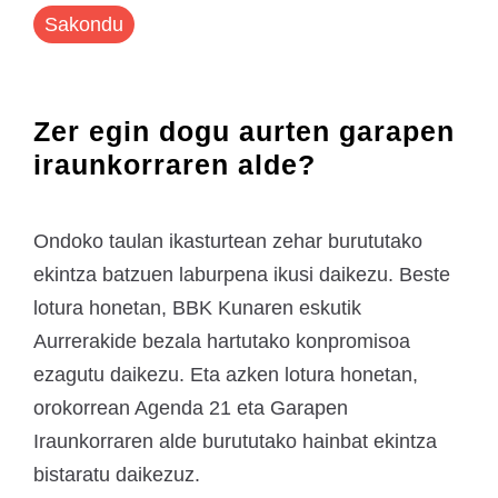
Sakondu
Zer egin dogu aurten garapen
iraunkorraren alde?
Ondoko taulan ikasturtean zehar burututako
ekintza batzuen laburpena ikusi daikezu. Beste
lotura honetan, BBK Kunaren eskutik
Aurrerakide bezala hartutako konpromisoa
ezagutu daikezu. Eta azken lotura honetan,
orokorrean Agenda 21 eta Garapen
Iraunkorraren alde burututako hainbat ekintza
bistaratu daikezuz.