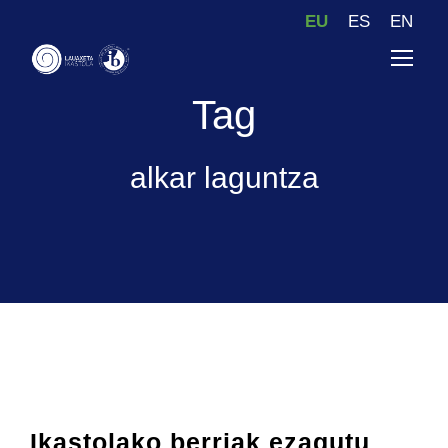
EU
ES
EN
Tag
alkar laguntza
Ikastolako berriak ezagutu