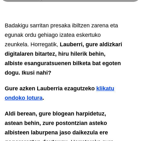
Badakigu sarritan presaka ibiltzen zarena eta
egunak ordu gehiago izatea eskertuko
zeunkela. Horregatik,
Lauberri, gure aldizkari
digitalaren bitartez, hiru hilerik behin,
albiste esanguratsuenen bilketa bat egoten
dogu. Ikusi nahi?
Gure azken Lauberria ezagutzeko
klikatu
ondoko lotura
.
Aldi berean, gure blogean harpidetuz,
astean behin, zure postontzian asteko
albisteen laburpena jaso daikezula ere