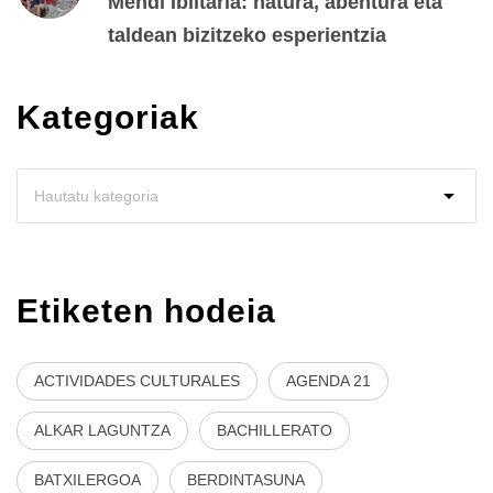
Mendi Ibiltaria: natura, abentura eta
taldean bizitzeko esperientzia
Kategoriak
Etiketen hodeia
ACTIVIDADES CULTURALES
AGENDA 21
ALKAR LAGUNTZA
BACHILLERATO
BATXILERGOA
BERDINTASUNA