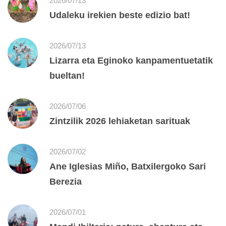
2026/07/13
Udaleku irekien beste edizio bat!
2026/07/13
Lizarra eta Eginoko kanpamentuetatik
bueltan!
2026/07/06
Zintzilik 2026 lehiaketan sarituak
2026/07/02
Ane Iglesias Miño, Batxilergoko Sari
Berezia
2026/07/01