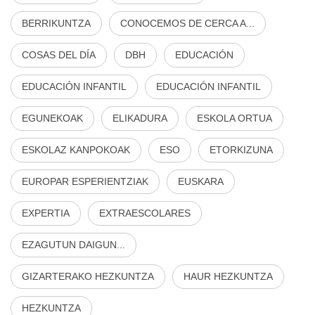
BERRIKUNTZA
CONOCEMOS DE CERCA A...
COSAS DEL DÍA
DBH
EDUCACIÓN
EDUCACIÓN INFANTIL
EDUCACIÓN INFANTIL
EGUNEKOAK
ELIKADURA
ESKOLA ORTUA
ESKOLAZ KANPOKOAK
ESO
ETORKIZUNA
EUROPAR ESPERIENTZIAK
EUSKARA
EXPERTIA
EXTRAESCOLARES
EZAGUTUN DAIGUN...
GIZARTERAKO HEZKUNTZA
HAUR HEZKUNTZA
HEZKUNTZA