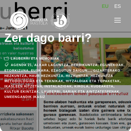
EU
ES
Zer dago barri?
LAUBERRI ETA MEMORIAK
AGENDA 21
,
ALKAR LAGUNTZA
,
BERRIKUNTZA
,
EGUNEKOAK
,
ETORKIZUNA
,
EUSKARA
,
EZAGUTUN DAIGUN...
,
GIZARTERAKO
HEZKUNTZA
,
HAUR HEZKUNTZA
,
HEZKUNTZA
,
HEZKUNTZA
METODOLOGIAK ETA TEKNIKAK
,
HITZALDIAK ETA TOPAKETAK
,
IKASLEEN HITZETAN
,
INSTALAZIOAK
,
KIROLA
,
KUDEAKETA
,
KULTUR EKINTZAK
,
LAUBERRI
,
SARIAK ETA AINTZATESPENAK
,
UMEENGANDIK IKASIZ