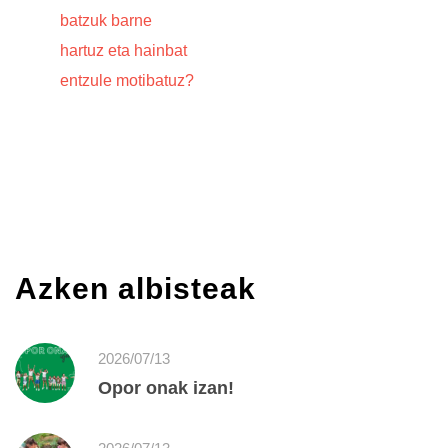
batzuk barne
hartuz eta hainbat
entzule motibatuz?
Azken albisteak
2026/07/13
Opor onak izan!