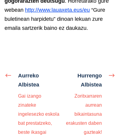
gogorarazten deutsugu
. Horretarako gure
webean
http://www.lauaxeta.eus/eu
“Gure
buletinean harpidetu” dinoan lekuan zure
emaila sartzerik baino ez daukazu.
Aurreko
Hurrengo
Albistea
Albistea
Gai izango
Zoritxarraren
zinateke
aurrean
ingelesezko eskola
bikaintasuna
bat prestatzeko,
erakusten daben
beste ikasgai
gazteak!