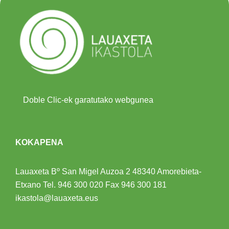
Doble Clic-ek garatutako webgunea
KOKAPENA
Lauaxeta Bº San Migel Auzoa 2
48340 Amorebieta-
Etxano
Tel.
946 300 020
Fax 946 300 181
ikastola@lauaxeta.eus