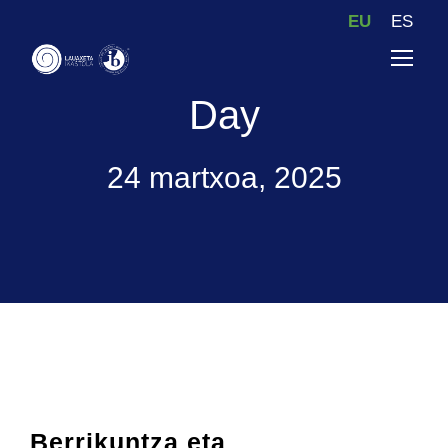
EU
ES
Day
24 martxoa, 2025
Berrikuntza eta