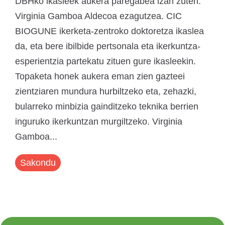
DBHko ikasleek aukera paregabea izan zuten:
Virginia Gamboa Aldecoa ezagutzea. CIC
BIOGUNE ikerketa-zentroko doktoretza ikaslea
da, eta bere ibilbide pertsonala eta ikerkuntza-
esperientzia partekatu zituen gure ikasleekin.
Topaketa honek aukera eman zien gazteei
zientziaren mundura hurbiltzeko eta, zehazki,
bularreko minbizia gainditzeko teknika berrien
inguruko ikerkuntzan murgiltzeko. Virginia
Gamboa...
Sakondu