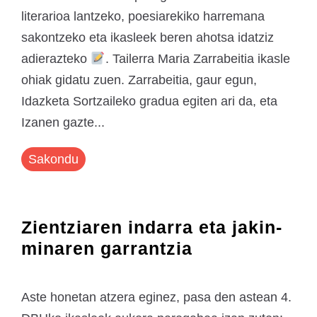
literarioa lantzeko, poesiarekiko harremana
sakontzeko eta ikasleek beren ahotsa idatziz
adierazteko
. Tailerra Maria Zarrabeitia ikasle
ohiak gidatu zuen. Zarrabeitia, gaur egun,
Idazketa Sortzaileko gradua egiten ari da, eta
Izanen gazte...
Sakondu
Zientziaren indarra eta jakin-
minaren garrantzia
Aste honetan atzera eginez, pasa den astean 4.