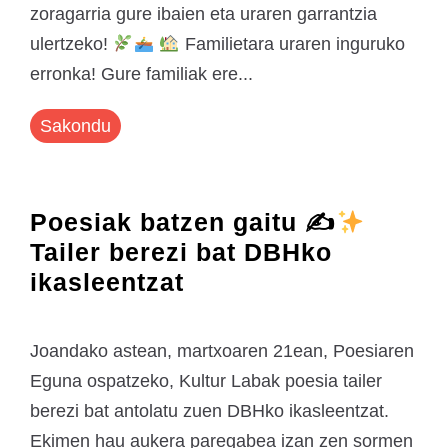
zoragarria gure ibaien eta uraren garrantzia
ulertzeko!
Familietara uraren inguruko
erronka! Gure familiak ere...
Sakondu
Poesiak batzen gaitu ✍
Tailer berezi bat DBHko
ikasleentzat
Joandako astean, martxoaren 21ean, Poesiaren
Eguna ospatzeko, Kultur Labak poesia tailer
berezi bat antolatu zuen DBHko ikasleentzat.
Ekimen hau aukera paregabea izan zen sormen