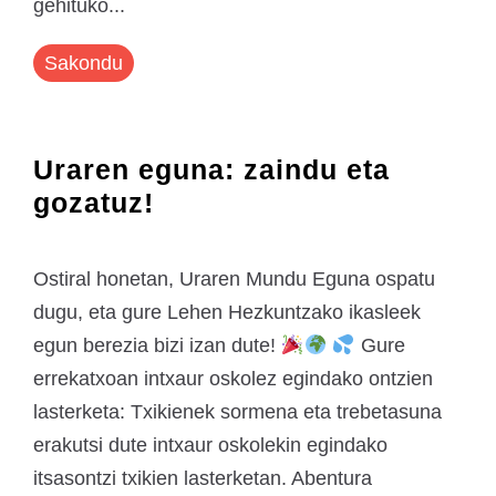
gehituko...
Sakondu
Uraren eguna: zaindu eta
gozatuz!
Ostiral honetan, Uraren Mundu Eguna ospatu
dugu, eta gure Lehen Hezkuntzako ikasleek
egun berezia bizi izan dute!
Gure
errekatxoan intxaur oskolez egindako ontzien
lasterketa: Txikienek sormena eta trebetasuna
erakutsi dute intxaur oskolekin egindako
itsasontzi txikien lasterketan. Abentura