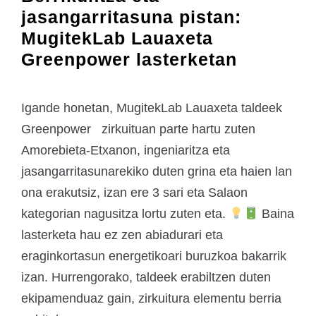
jasangarritasuna pistan:
MugitekLab Lauaxeta
Greenpower lasterketan
Igande honetan, MugitekLab Lauaxeta taldeek
Greenpower zirkuituan parte hartu zuten
Amorebieta-Etxanon, ingeniaritza eta
jasangarritasunarekiko duten grina eta haien lan
ona erakutsiz, izan ere 3 sari eta Salaon
kategorian nagusitza lortu zuten eta.
Baina
lasterketa hau ez zen abiadurari eta
eraginkortasun energetikoari buruzkoa bakarrik
izan. Hurrengorako, taldeek erabiltzen duten
ekipamenduaz gain, zirkuitura elementu berria