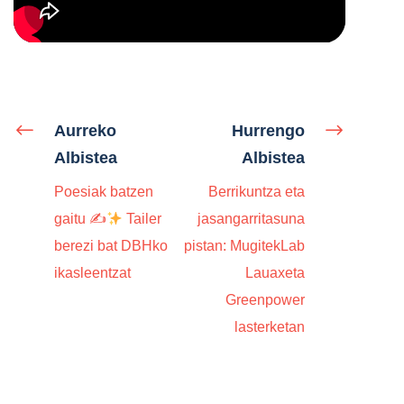
Aurreko
Hurrengo
Albistea
Albistea
Poesiak batzen
Berrikuntza eta
gaitu ✍
Tailer
jasangarritasuna
berezi bat DBHko
pistan: MugitekLab
ikasleentzat
Lauaxeta
Greenpower
lasterketan