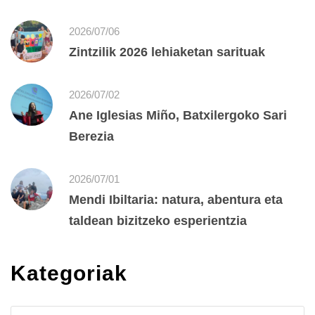
2026/07/06
Zintzilik 2026 lehiaketan sarituak
2026/07/02
Ane Iglesias Miño, Batxilergoko Sari
Berezia
2026/07/01
Mendi Ibiltaria: natura, abentura eta
taldean bizitzeko esperientzia
Kategoriak