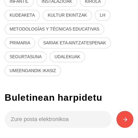
INFANTIL
INSTALAZIOAK
KIROLA
KUDEAKETA
KULTUR EKINTZAK
LH
METODOLOGÍAS Y TÉCNICAS EDUCATIVAS
PRIMARIA
SARIAK ETA AINTZATESPENAK
SEGURTASUNA
UDALEKUAK
UMEENGANDIK IKASIZ
Buletinean harpidetu