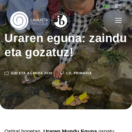
EU
ES
Uraren eguna: zaindu
eta gozatuz!
GIH ETA AGENDA 2030
LH
,
PRIMARIA
Ostiral honetan,
Uraren Mundu Eguna
ospatu