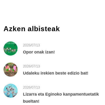
Azken albisteak
2026/07/13
Opor onak izan!
2026/07/13
Udaleku irekien beste edizio bat!
2026/07/13
Lizarra eta Eginoko kanpamentuetatik
bueltan!