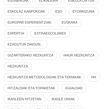
EGUNEKOAK
ELIKADURA
ESKOLA ORTUA
ESKOLAZ KANPOKOAK
ESO
ETORKIZUNA
EUROPAR ESPERIENTZIAK
EUSKARA
EXPERTIA
EXTRAESCOLARES
EZAGUTUN DAIGUN...
GIZARTERAKO HEZKUNTZA
HAUR HEZKUNTZA
HEZKUNTZA
HEZKUNTZA METODOLOGIAK ETA TEKNIKAK
HH
HITZALDIAK ETA TOPAKETAK
IGUALDAD
IKASLEEN HITZETAN
IKASLE OHIAK