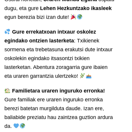
dugu, eta gure
Lehen Hezkuntzako ikasleek
egun berezia bizi izan dute!
Gure errekatxoan intxaur oskolez
egindako ontzien lasterketa
: Txikienek
sormena eta trebetasuna erakutsi dute intxaur
oskolekin egindako itsasontzi txikien
lasterketan. Abentura zoragarria gure ibaien
eta uraren garrantzia ulertzeko!
Familietara uraren inguruko erronka!
Gure familiak ere uraren inguruko erronka
berezi batetan murgilduta daude. Izan ere,
baliabide preziatu hau zaintzea guztion ardura
da.