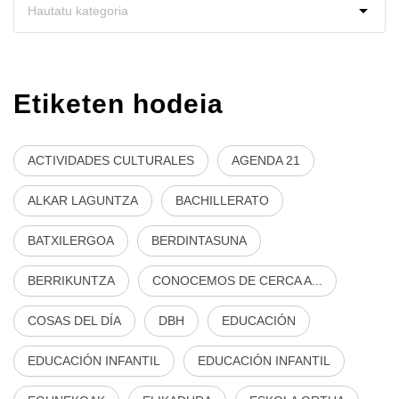
Etiketen hodeia
ACTIVIDADES CULTURALES
AGENDA 21
ALKAR LAGUNTZA
BACHILLERATO
BATXILERGOA
BERDINTASUNA
BERRIKUNTZA
CONOCEMOS DE CERCA A...
COSAS DEL DÍA
DBH
EDUCACIÓN
EDUCACIÓN INFANTIL
EDUCACIÓN INFANTIL