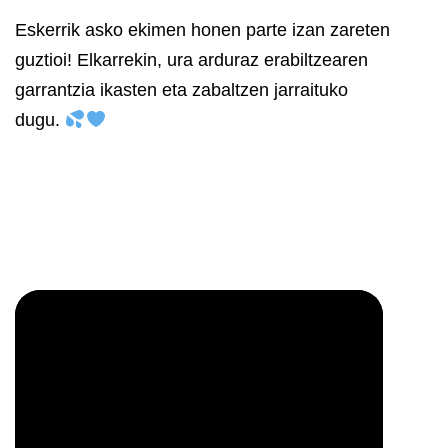
Eskerrik asko ekimen honen parte izan zareten
guztioi! Elkarrekin, ura arduraz erabiltzearen
garrantzia ikasten eta zabaltzen jarraituko
dugu.