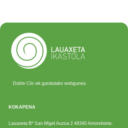
Doble Clic-ek garatutako webgunea
KOKAPENA
Lauaxeta Bº San Migel Auzoa 2
48340 Amorebieta-