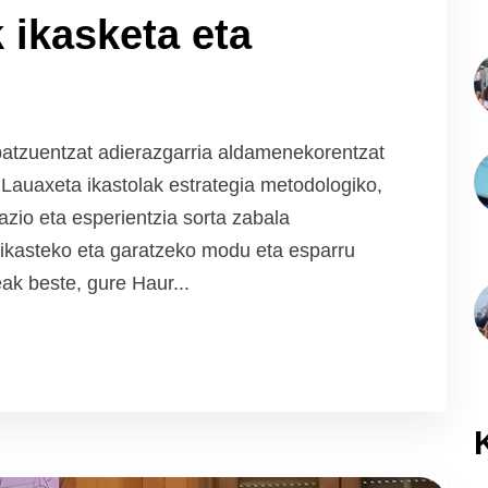
 ikasketa eta
batzuentzat adierazgarria aldamenekorentzat
Lauaxeta ikastolak estrategia metodologiko,
azio eta esperientzia sorta zabala
 ikasteko eta garatzeko modu eta esparru
ak beste, gure Haur...