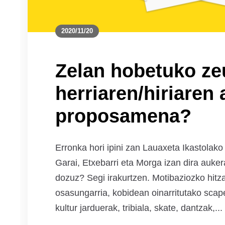
2020/11/20
Zelan hobetuko ze
herriaren/hiriaren a
proposamena?
Erronka hori ipini zan Lauaxeta Ikastolak
Garai, Etxebarri eta Morga izan dira auker
dozuz? Segi irakurtzen. Motibaziozko hitzal
osasungarria, kobidean oinarritutako scap
kultur jarduerak, tribiala, skate, dantzak,...