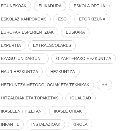
EGUNEKOAK
ELIKADURA
ESKOLA ORTUA
ESKOLAZ KANPOKOAK
ESO
ETORKIZUNA
EUROPAR ESPERIENTZIAK
EUSKARA
EXPERTIA
EXTRAESCOLARES
EZAGUTUN DAIGUN...
GIZARTERAKO HEZKUNTZA
HAUR HEZKUNTZA
HEZKUNTZA
HEZKUNTZA METODOLOGIAK ETA TEKNIKAK
HH
HITZALDIAK ETA TOPAKETAK
IGUALDAD
IKASLEEN HITZETAN
IKASLE OHIAK
INFANTIL
INSTALAZIOAK
KIROLA