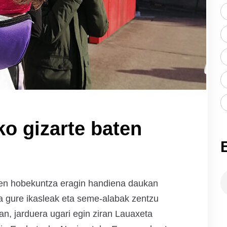
ko gizarte baten
ren hobekuntza eragin handiena daukan
da gure ikasleak eta seme-alabak zentzu
n, jarduera ugari egin ziran Lauaxeta