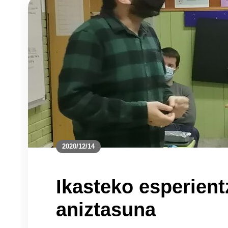
2020/12/14
Ikasteko esperient
aniztasuna