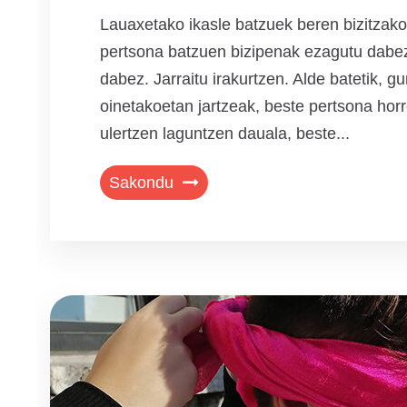
Lauaxetako ikasle batzuek beren bizitzak
pertsona batzuen bizipenak ezagutu dabez 
dabez. Jarraitu irakurtzen. Alde batetik, g
oinetakoetan jartzeak, beste pertsona ho
ulertzen laguntzen dauala, beste...
Sakondu