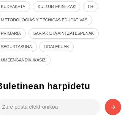
KUDEAKETA
KULTUR EKINTZAK
LH
METODOLOGÍAS Y TÉCNICAS EDUCATIVAS
PRIMARIA
SARIAK ETA AINTZATESPENAK
SEGURTASUNA
UDALEKUAK
UMEENGANDIK IKASIZ
Buletinean harpidetu