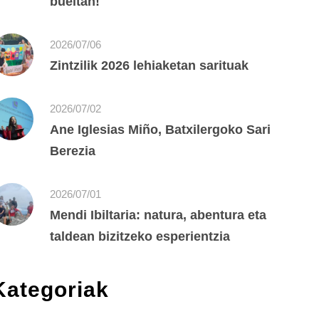
bueltan!
2026/07/06
Zintzilik 2026 lehiaketan sarituak
2026/07/02
Ane Iglesias Miño, Batxilergoko Sari
Berezia
2026/07/01
Mendi Ibiltaria: natura, abentura eta
taldean bizitzeko esperientzia
Kategoriak