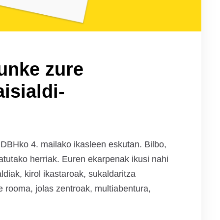
unke zure
isialdi-
o DBHko 4. mailako ikasleen eskutan. Bilbo,
atutako herriak. Euren ekarpenak ikusi nahi
diak, kirol ikastaroak, sukaldaritza
e rooma, jolas zentroak, multiabentura,