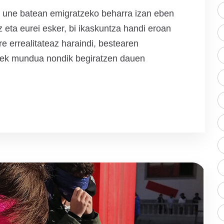
o une batean emigratzeko beharra izan eben
eta eurei esker, bi ikaskuntza handi eroan
ure errealitateaz haraindi, bestearen
rrek mundua nondik begiratzen dauen