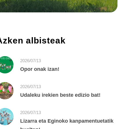
Azken albisteak
2026/07/13
Opor onak izan!
2026/07/13
Udaleku irekien beste edizio bat!
2026/07/13
Lizarra eta Eginoko kanpamentuetatik