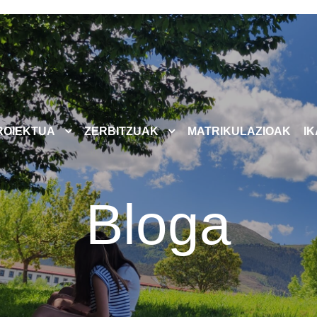
ROIEKTUA
ZERBITZUAK
MATRIKULAZIOAK
I
Bloga