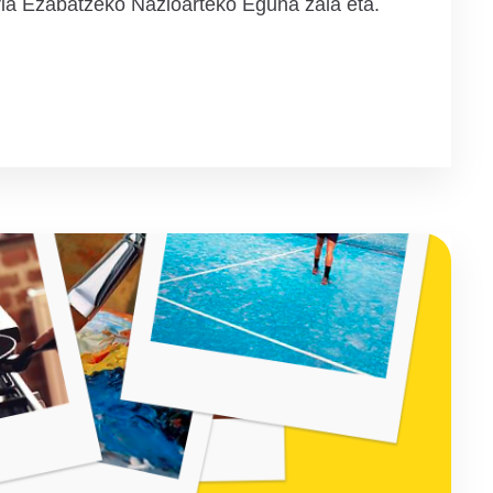
ia Ezabatzeko Nazioarteko Eguna zala eta.