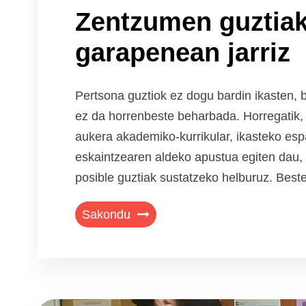
Zentzumen guztiak
garapenean jarriz
Pertsona guztiok ez dogu bardin ikasten, 
ez da horrenbeste beharbada. Horregatik, 
aukera akademiko-kurrikular, ikasteko esp
eskaintzearen aldeko apustua egiten dau,
posible guztiak sustatzeko helburuz. Beste
Sakondu