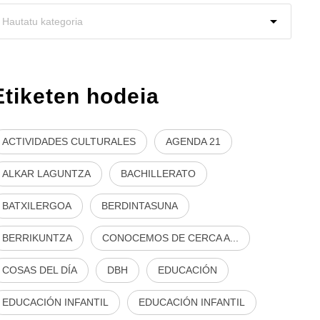
Etiketen hodeia
ACTIVIDADES CULTURALES
AGENDA 21
ALKAR LAGUNTZA
BACHILLERATO
BATXILERGOA
BERDINTASUNA
BERRIKUNTZA
CONOCEMOS DE CERCA A...
COSAS DEL DÍA
DBH
EDUCACIÓN
EDUCACIÓN INFANTIL
EDUCACIÓN INFANTIL