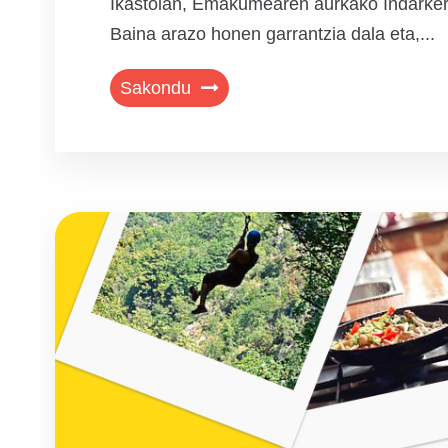
Ikastolan, Emakumearen aurkako Indarker
Baina arazo honen garrantzia dala eta,...
Sakondu