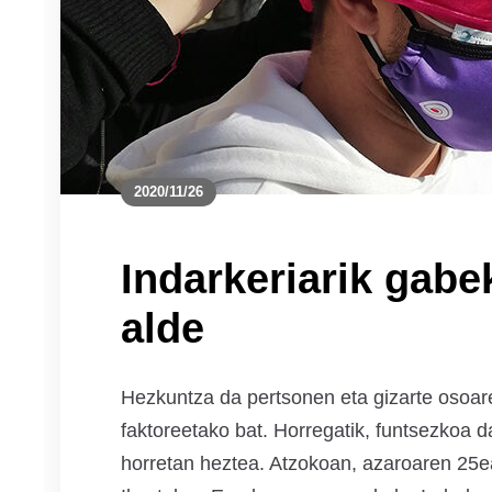
2020/11/26
Indarkeriarik gabe
alde
Hezkuntza da pertsonen eta gizarte osoa
faktoreetako bat. Horregatik, funtsezkoa 
horretan heztea. Atzokoan, azaroaren 25ea