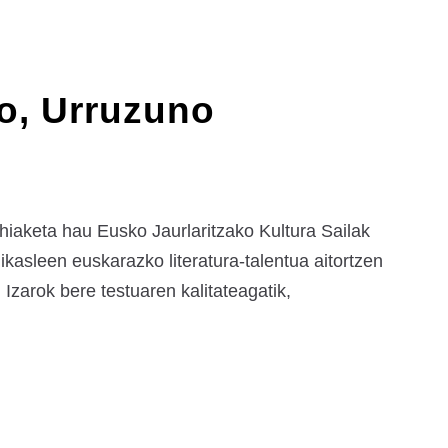
to, Urruzuno
ehiaketa hau Eusko Jaurlaritzako Kultura Sailak
kasleen euskarazko literatura-talentua aitortzen
 Izarok bere testuaren kalitateagatik,