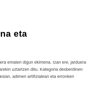
na eta
era ematen digun ekimena. Izan ere, jarduera
rekin uztartzen ditu. Kategoria desberdinen
esian, adimen artifizialean eta erronken