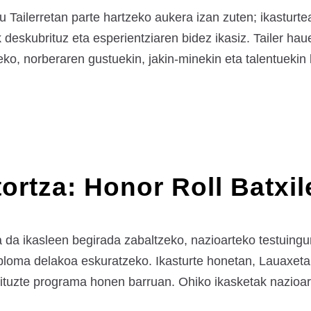
ntu Tailerretan parte hartzeko aukera izan zuten; ikastu
 deskubrituz eta esperientziaren bidez ikasiz. Tailer hau
zeko, norberaren gustuekin, jakin-minekin eta talentuekin
tortza: Honor Roll Batxi
 da ikasleen begirada zabaltzeko, nazioarteko testuingu
Diploma delakoa eskuratzeko. Ikasturte honetan, Lauaxeta
 dituzte programa honen barruan. Ohiko ikasketak nazioar