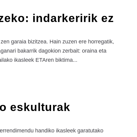
zeko: indarkeririk ez
 zen garaia bizitzea. Hain zuzen ere horregatik,
ganari bakarrik dagokion zerbait: oraina eta
ilako ikasleek ETAren biktima...
o eskulturak
 errendimendu handiko ikasleek garatutako