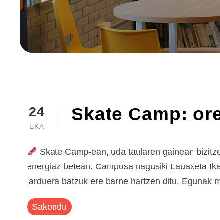
Skate Camp: ore
24
EKA
Skate Camp-ean, uda taularen gainean bizitzen 
energiaz betean. Campusa nagusiki Lauaxeta Ikast
jarduera batzuk ere barne hartzen ditu. Egunak m
Sakondu