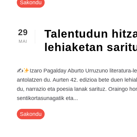
Sakondu
Talentudun hitz
29
MAI
lehiaketan sarit
✍
Izaro Pagalday Aburto Urruzuno literatura-l
antolatzen du. Aurten 42. edizioa bete duen lehia
du, narrazio eta poesia lanak sarituz. Oraingo hon
sentikortasunagatik eta...
Sakondu