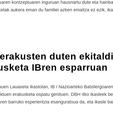
aren kontzeptuaren inguruan hausnartu dute eta hainbat e
etak aukera eman du familiei azken emaitza ez ezik, ik
erakusten duten ekitald
usketa IBren esparruan
nuen Lauaxeta Ikastolan, IB / Nazioarteko Batxilergoar
ktuen erakusketa ospatu genituen. DBH 4ko ikasleek ber
en barruko esperientzia esanguratsua da, eta ikasle bako