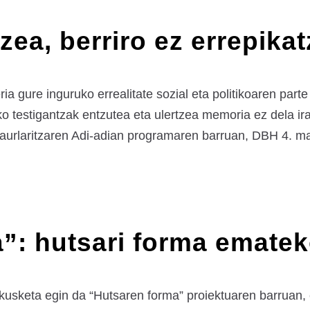
zea, berriro ez errepikat
ia gure inguruko errealitate sozial eta politikoaren parte
o testigantzak entzutea eta ulertzea memoria ez dela ira
Jaurlaritzaren Adi-adian programaren barruan, DBH 4. ma
”: hutsari forma ematek
akusketa egin da “Hutsaren forma” proiektuaren barruan,