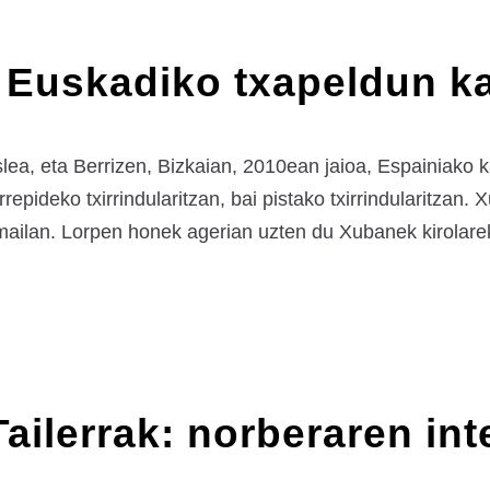
 Euskadiko txapeldun ka
 eta Berrizen, Bizkaian, 2010ean jaioa, Espainiako kad
repideko txirrindularitzan, bai pistako txirrindularitzan
mailan. Lorpen honek agerian uzten du Xubanek kirolar
ilerrak: norberaren int