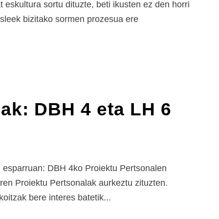
skultura sortu dituzte, beti ikusten ez den horri
asleek bizitako sormen prozesua ere
iak: DBH 4 eta LH 6
en esparruan: DBH 4ko Proiektu Pertsonalen
en Proiektu Pertsonalak aurkeztu zituzten.
itzak bere interes batetik...