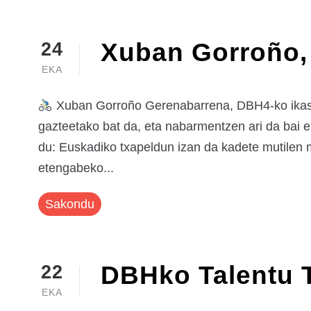
Xuban Gorroño,
24
EKA
Xuban Gorroño Gerenabarrena, DBH4-ko ikaslea,
gazteetako bat da, eta nabarmentzen ari da bai er
du: Euskadiko txapeldun izan da kadete mutilen 
etengabeko...
Sakondu
DBHko Talentu Ta
22
EKA