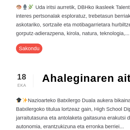
Uda iritsi aurretik, DBHko ikasleek Tale
interes pertsonalak esploratuz, trebetasun berriak
askotariko, sortzaile eta motibagarrietara hurbilt
gorputz-adierazpena, kirola, natura, teknologia,...
Sakondu
Ahaleginaren ai
18
EKA
Nazioarteko Batxilergo Duala aukera bikaina
Batxilergoko titulua lortzeaz gain, High School 
jarraitutasuna eta antolaketa gaitasuna erakutsi
autonomia, erantzukizuna eta erronka berriei...