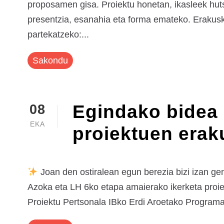
proposamen gisa. Proiektu honetan, ikasleek huts
presentzia, esanahia eta forma emateko. Erakusk
partekatzeko:...
Sakondu
Egindako bidea 
08
EKA
proiektuen erak
Joan den ostiralean egun berezia bizi izan ge
Azoka eta LH 6ko etapa amaierako ikerketa proie
Proiektu Pertsonala IBko Erdi Aroetako Programar