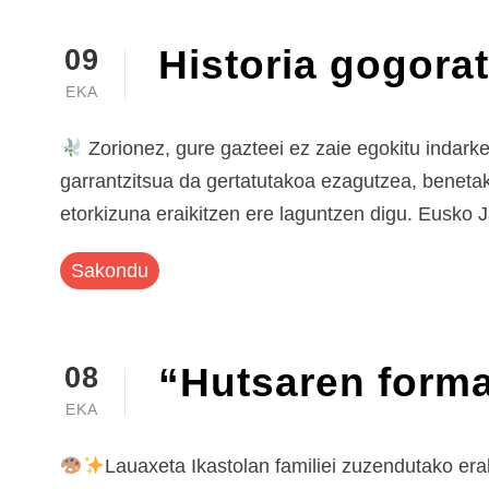
Historia gogorat
09
EKA
Zorionez, gure gazteei ez zaie egokitu indarker
garrantzitsua da gertatutakoa ezagutzea, benetak
etorkizuna eraikitzen ere laguntzen digu. Eusko 
Sakondu
“Hutsaren forma
08
EKA
Lauaxeta Ikastolan familiei zuzendutako er