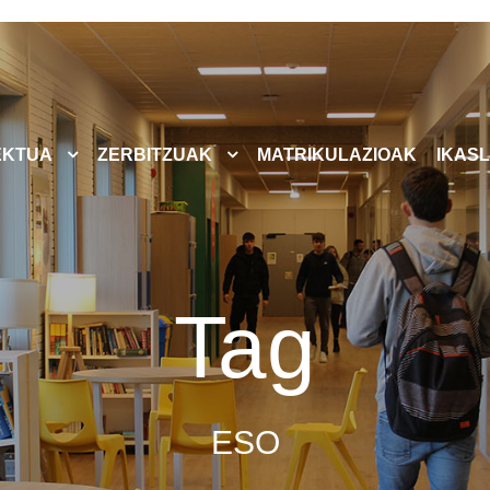
EKTUA
ZERBITZUAK
MATRIKULAZIOAK
IKASL
Tag
ESO