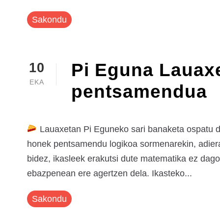
Sakondu
Pi Eguna Lauaxe
10
EKA
pentsamendua
Lauaxetan Pi Eguneko sari banaketa ospatu du
honek pentsamendu logikoa sormenarekin, adieraz
bidez, ikasleek erakutsi dute matematika ez dagoe
ebazpenean ere agertzen dela. Ikasteko...
Sakondu