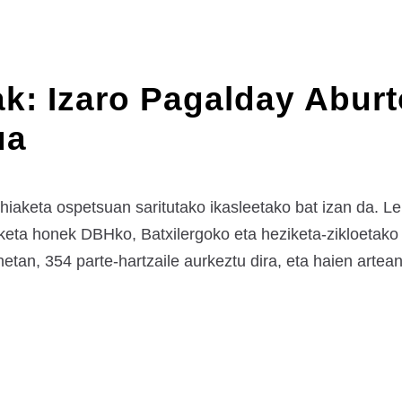
ak: Izaro Pagalday Abur
ua
ehiaketa ospetsuan saritutako ikasleetako bat izan da. L
keta honek DBHko, Batxilergoko eta heziketa-zikloetako i
etan, 354 parte-hartzaile aurkeztu dira, eta haien artean