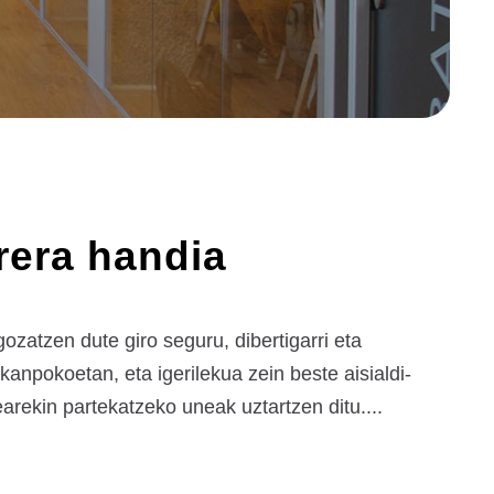
rera handia
zatzen dute giro seguru, dibertigarri eta
anpokoetan, eta igerilekua zein beste aisialdi-
arekin partekatzeko uneak uztartzen ditu....