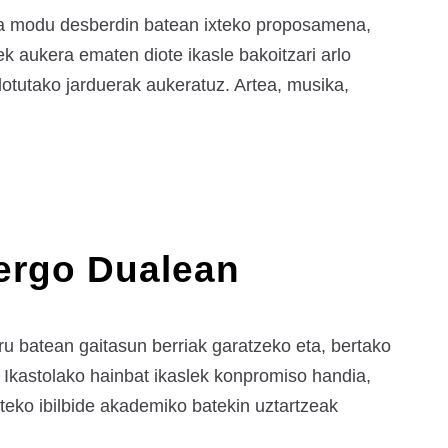
rtea modu desberdin batean ixteko proposamena,
ek aukera ematen diote ikasle bakoitzari arlo
 lotutako jarduerak aukeratuz. Artea, musika,
lergo Dualean
ru batean gaitasun berriak garatzeko eta, bertako
 Ikastolako hainbat ikaslek konpromiso handia,
teko ibilbide akademiko batekin uztartzeak