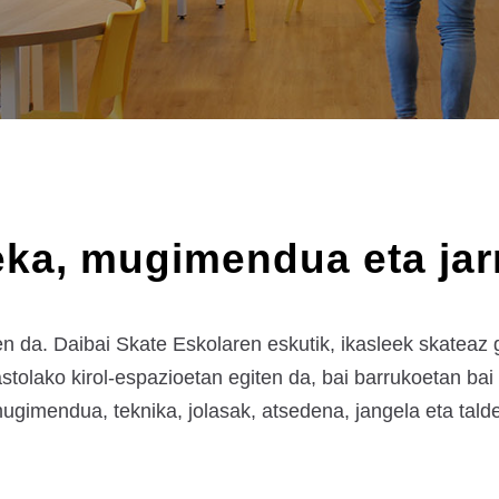
ka, mugimendua eta jar
da. Daibai Skate Eskolaren eskutik, ikasleek skateaz go
olako kirol-espazioetan egiten da, bai barrukoetan bai k
ugimendua, teknika, jolasak, atsedena, jangela eta talde