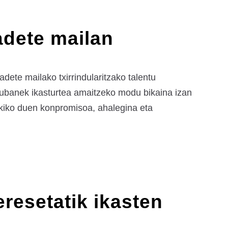
dete mailan
ete mailako txirrindularitzako talentu
. Xubanek ikasturtea amaitzeko modu bikaina izan
ekiko duen konpromisoa, ahalegina eta
eresetatik ikasten