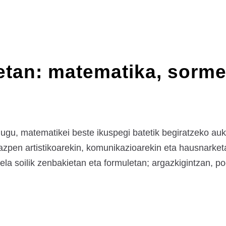
tan: matematika, sorme
gu, matematikei beste ikuspegi batetik begiratzeko auk
pen artistikoarekin, komunikazioarekin eta hausnarketa
la soilik zenbakietan eta formuletan; argazkigintzan, po