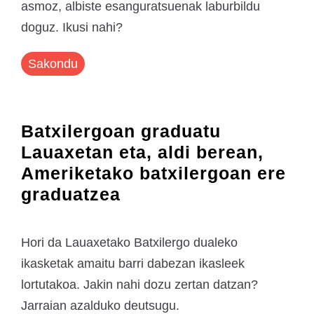
asmoz, albiste esanguratsuenak laburbildu
doguz. Ikusi nahi?
Sakondu
Batxilergoan graduatu
Lauaxetan eta, aldi berean,
Ameriketako batxilergoan ere
graduatzea
Hori da Lauaxetako Batxilergo dualeko
ikasketak amaitu barri dabezan ikasleek
lortutakoa. Jakin nahi dozu zertan datzan?
Jarraian azalduko deutsugu.