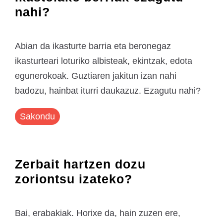
nahi?
Abian da ikasturte barria eta beronegaz
ikasturteari loturiko albisteak, ekintzak, edota
egunerokoak. Guztiaren jakitun izan nahi
badozu, hainbat iturri daukazuz. Ezagutu nahi?
Sakondu
Zerbait hartzen dozu
zoriontsu izateko?
Bai, erabakiak. Horixe da, hain zuzen ere,