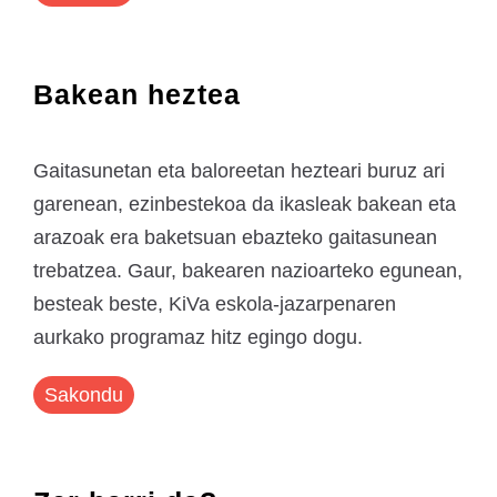
Bakean heztea
Gaitasunetan eta baloreetan hezteari buruz ari
garenean, ezinbestekoa da ikasleak bakean eta
arazoak era baketsuan ebazteko gaitasunean
trebatzea. Gaur, bakearen nazioarteko egunean,
besteak beste, KiVa eskola-jazarpenaren
aurkako programaz hitz egingo dogu.
Sakondu