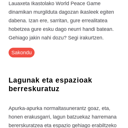
Lauaxeta Ikastolako World Peace Game
dinamikan murgilduta dagozan ikasleek egiten
dabena. Izan ere, sarritan, gure errealitatea
hobetzea gure esku dago neurri handi batean.
Gehiago jakin nahi dozu? Segi irakurtzen.
Sakondu
Lagunak eta espazioak
berreskuratuz
Apurka-apurka normaltasunerantz goaz, eta,
honen erakusgarri, lagun batzuekaz harremana
bererskuratzea eta espazio gehiago erabiltzeko