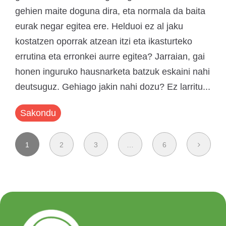
gehien maite doguna dira, eta normala da baita
eurak negar egitea ere. Helduoi ez al jaku
kostatzen oporrak atzean itzi eta ikasturteko
errutina eta erronkei aurre egitea? Jarraian, gai
honen inguruko hausnarketa batzuk eskaini nahi
deutsuguz. Gehiago jakin nahi dozu? Ez larritu...
Sakondu
1
2
3
…
6