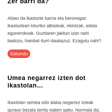
Zer barri da?
Abian da ikasturte barria eta beronegaz
ikasturteari loturiko albisteak, ekintzak, edota
egunerokoak. Guztiaren jakitun izan nahi
badozu, hainbat iturri daukazuz. Ezagutu nahi?
Sakondu
Umea negarrez izten dot
ikastolan…
Ikastolan semea edo alaba negarrez izteak
guraso bezala larritu egiten gaitu. Normala da;