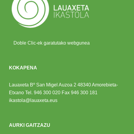
Doble Clic-ek garatutako webgunea
KOKAPENA
Lauaxeta Bº San Migel Auzoa 2
48340 Amorebieta-
Etxano
Tel.
946 300 020
Fax 946 300 181
ikastola@lauaxeta.eus
AURKI GAITZAZU