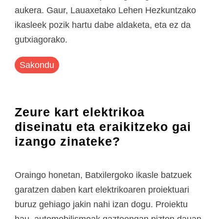
aukera. Gaur, Lauaxetako Lehen Hezkuntzako
ikasleek pozik hartu dabe aldaketa, eta ez da
gutxiagorako.
Sakondu
Zeure kart elektrikoa
diseinatu eta eraikitzeko gai
izango zinateke?
Oraingo honetan, Batxilergoko ikasle batzuek
garatzen daben kart elektrikoaren proiektuari
buruz gehiago jakin nahi izan dogu. Proiektu