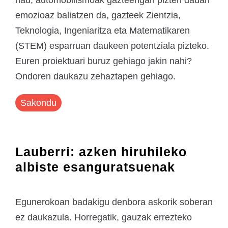
hau, automobilismoak gazteengan pizten dauan
emozioaz baliatzen da, gazteek Zientzia,
Teknologia, Ingeniaritza eta Matematikaren
(STEM) esparruan daukeen potentziala pizteko.
Euren proiektuari buruz gehiago jakin nahi?
Ondoren daukazu zehaztapen gehiago.
Sakondu
Lauberri: azken hiruhileko
albiste esanguratsuenak
Egunerokoan badakigu denbora askorik soberan
ez daukazula. Horregatik, gauzak errezteko