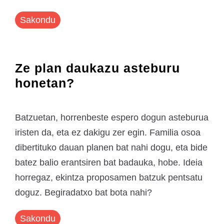
Sakondu
Ze plan daukazu asteburu
honetan?
Batzuetan, horrenbeste espero dogun asteburua
iristen da, eta ez dakigu zer egin. Familia osoa
dibertituko dauan planen bat nahi dogu, eta bide
batez balio erantsiren bat badauka, hobe. Ideia
horregaz, ekintza proposamen batzuk pentsatu
doguz. Begiradatxo bat bota nahi?
Sakondu