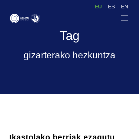
EU
ES
EN
Tag
gizarterako hezkuntza
Ikastolako berriak ezagutu