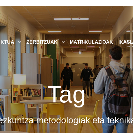
EKTUA
ZERBITZUAK
MATRIKULAZIOAK
IKASL
Tag
ezkuntza metodologiak eta teknik