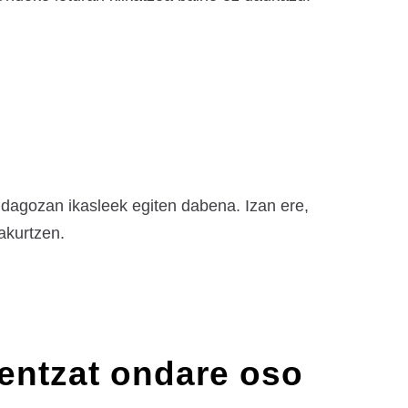
dagozan ikasleek egiten dabena. Izan ere,
akurtzen.
entzat ondare oso