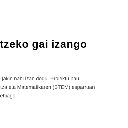
itzeko gai izango
 jakin nahi izan dogu. Proiektu hau,
ritza eta Matematikaren (STEM) esparruan
gehiago.