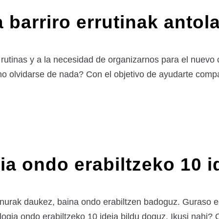
eta barriro errutinak ant
utinas y a la necesidad de organizarnos para el nuevo cu
 olvidarse de nada? Con el objetivo de ayudarte compar
ia ondo erabiltzeko 10 i
onurak daukez, baina ondo erabiltzen badoguz. Guraso edo
logia ondo erabiltzeko 10 ideia bildu doguz. Ikusi nahi?