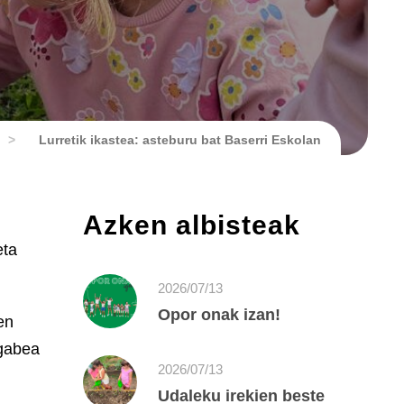
>
Lurretik ikastea: asteburu bat Baserri Eskolan
Azken albisteak
eta
2026/07/13
Opor onak izan!
en
egabea
2026/07/13
Udaleku irekien beste