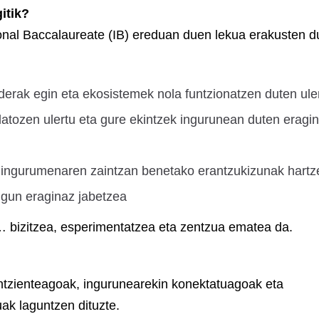
itik?
tional Baccalaureate (IB) ereduan duen lekua erakusten 
lderak egin eta ekosistemek nola funtzionatzen duten ule
datozen ulertu eta gure ekintzek ingurunean duten eragi
a ingurumenaren zaintzan benetako erantzukizunak hartz
ugun eraginaz jabetzea
… bizitzea, esperimentatzea eta zentzua ematea da.
ntzienteagoak, ingurunearekin konektatuagoak eta
ak laguntzen dituzte.