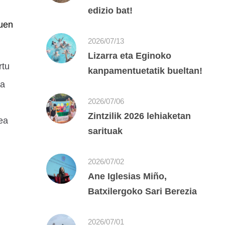
edizio bat!
duen
2026/07/13
Lizarra eta Eginoko
rtu
kanpamentuetatik bueltan!
na
2026/07/06
Zintzilik 2026 lehiaketan
ea
sarituak
2026/07/02
Ane Iglesias Miño,
Batxilergoko Sari Berezia
2026/07/01