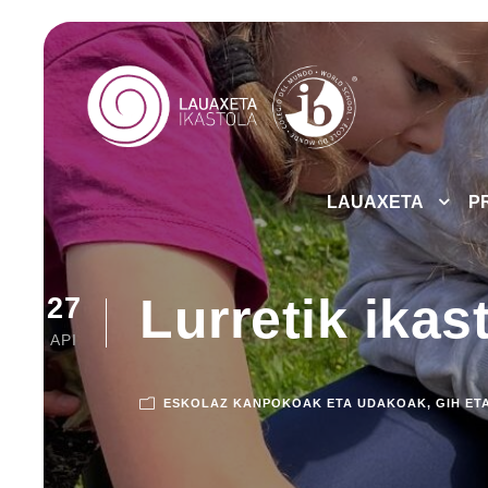
LAUAXETA
P
Lurretik ikas
27
API
ESKOLAZ KANPOKOAK ETA UDAKOAK
,
GIH ET