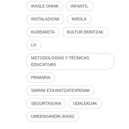
IKASLE OHIAK
INFANTIL
INSTALAZIOAK
KIROLA
KUDEAKETA
KULTUR EKINTZAK
LH
METODOLOGÍAS Y TÉCNICAS
EDUCATIVAS
PRIMARIA
SARIAK ETA AINTZATESPENAK
SEGURTASUNA
UDALEKUAK
UMEENGANDIK IKASIZ