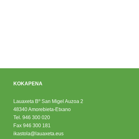
KOKAPENA
Lauaxeta Bº San Migel Auzoa 2
48340 Amorebieta-Etxano
Tel.
946 300 020
Fax 946 300 181
ikastola@lauaxeta.eus