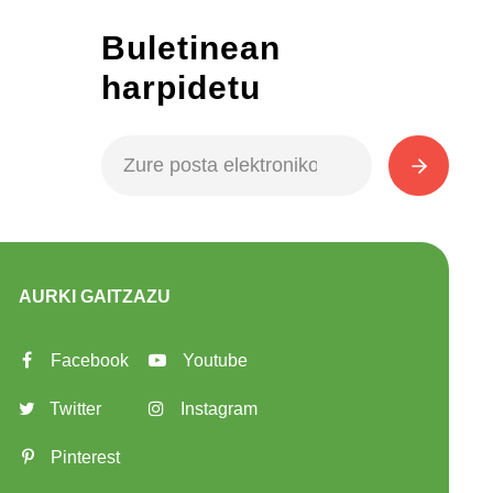
Buletinean
harpidetu
AURKI GAITZAZU
Facebook
Youtube
Twitter
Instagram
Pinterest