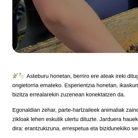
Asteburu honetan, berriro ere ateak ireki ditug
ongietorria emateko. Esperientzia honetan, ikaskun
bizitza errealarekin zuzenean konektatzen da.
Egonaldian zehar, parte-hartzaileek animaliak zaind
zikloak lehen eskutik ulertu dituzte. Jarduera haue
dira: erantzukizuna, errespetua eta bizidunekiko sen