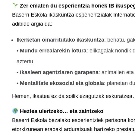
Zer ematen du esperientzia honek IB ikuspeg
Baserri Eskola ikaskuntza esperientzialak Interna
adibide argia da:
Ikerketan oinarritutako ikaskuntza
: behatu, ga
•
Mundu errealarekin lotura
: elikagaiak nondik 
aztertu
•
Ikasleen agentziaren garapena
: animalien et
•
Mentalitate ekosozial eta globala
: planetan d
Hemen, ikastea ez da soilik ezagutzak eskuratzea
Heztea ulertzeko… eta zaintzeko
Baserri Eskola bezalako esperientziek pertsona ko
etorkizunean erabaki arduratsuak hartzeko prestatu