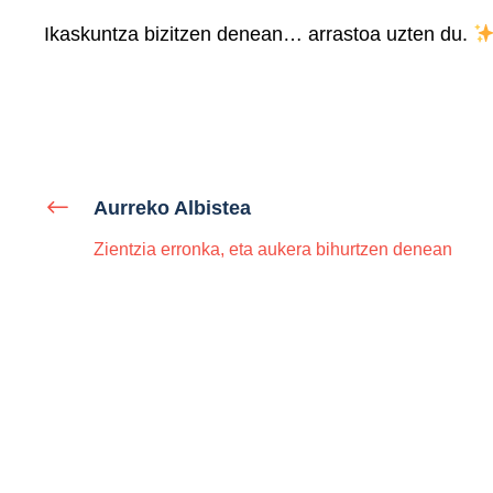
Ikaskuntza bizitzen denean… arrastoa uzten du.
Aurreko Albistea
Zientzia erronka, eta aukera bihurtzen denean