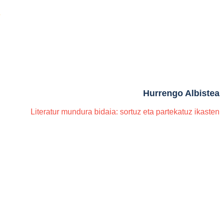
Hurrengo Albistea
Literatur mundura bidaia: sortuz eta partekatuz ikasten