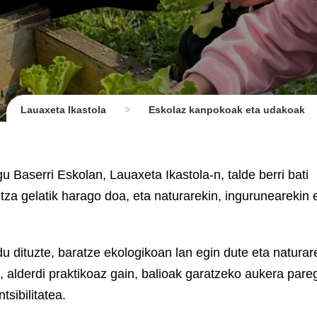
Lauaxeta Ikastola
>
Eskolaz kanpokoak eta udakoak
u Baserri Eskolan, Lauaxeta Ikastola-n, talde berri bati
tza gelatik harago doa, eta naturarekin, ingurunearekin 
u dituzte, baratze ekologikoan lan egin dute eta naturar
k, alderdi praktikoaz gain, balioak garatzeko aukera par
tsibilitatea.