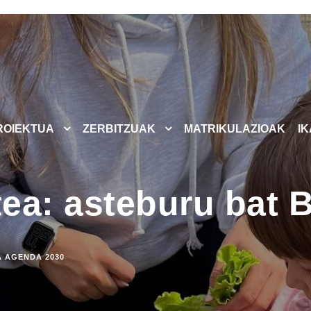
ROIEKTUA
ZERBITZUAK
MATRIKULAZIOAK
I
tea: asteburu bat 
A AGENDA 2030