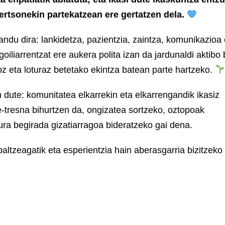
pertsonekin partekatzean ere gertatzen dela.
landu dira: lankidetza, pazientzia, zaintza, komunikazioa 
oiliarrentzat ere aukera polita izan da jardunaldi aktibo
oz eta loturaz betetako ekintza batean parte hartzeko.
 dute: komunitatea elkarrekin eta elkarrengandik ikasiz
te-tresna bihurtzen da, ongizatea sortzeko, oztopoak
ura begirada gizatiarragoa bideratzeko gai dena.
baltzeagatik eta esperientzia hain aberasgarria bizitzeko