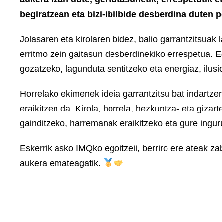
begiratzean eta bizi-ibilbide desberdina duten 
Jolasaren eta kirolaren bidez, balio garrantzitsuak 
erritmo zein gaitasun desberdinekiko errespetua. Eg
gozatzeko, lagunduta sentitzeko eta energiaz, ilusi
Horrelako ekimenek ideia garrantzitsu bat indartzen
eraikitzen da. Kirola, horrela, hezkuntza- eta gizar
gainditzeko, harremanak eraikitzeko eta gure ingur
Eskerrik asko IMQko egoitzeii, berriro ere ateak za
aukera emateagatik.