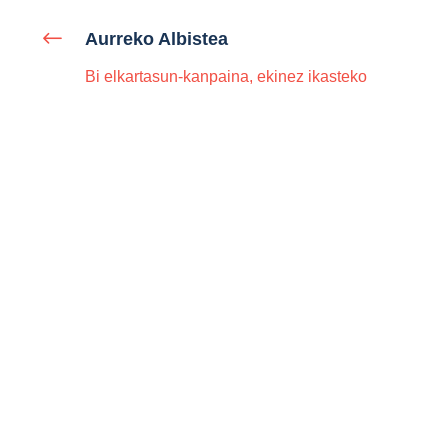
Aurreko Albistea
Bi elkartasun-kanpaina, ekinez ikasteko