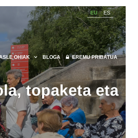
EU
ES
KASLE OHIAK
BLOGA
EREMU PRIBATUA
ola, topaketa eta