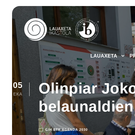
LAUAXETA
P
Olinpiar Joko
05
EKA
belaunaldien
GIH ETA AGENDA 2030