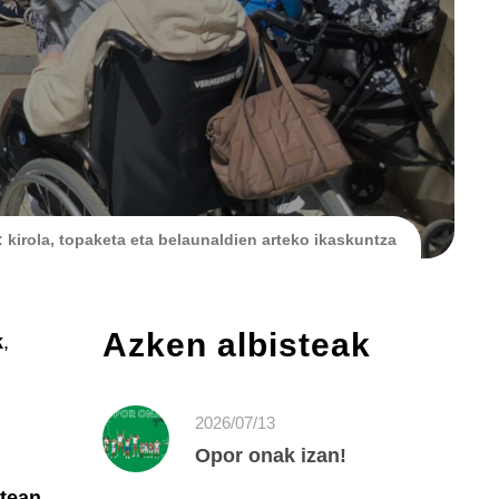
 kirola, topaketa eta belaunaldien arteko ikaskuntza
Azken albisteak
k
,
2026/07/13
Opor onak izan!
utean,