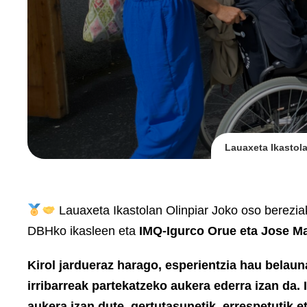
Lauaxeta Ikastol
Lauaxeta Ikastolan Olinpiar Joko oso bereziak
DBHko ikasleen eta
IMQ-Igurco Orue eta Jose M
Kirol jardueraz harago, esperientzia hau belau
irribarreak partekatzeko aukera ederra izan da. 
aukera izan dute, gertutasunetik, errespetutik et