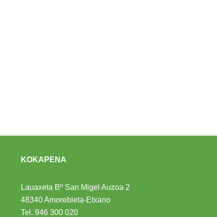
KOKAPENA
Lauaxeta Bº San Migel Auzoa 2
48340 Amorebieta-Etxano
Tel.
946 300 020