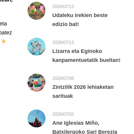
2026/07/13
Udaleku irekien beste
eta
edizio bat!
 batez
2026/07/13
Lizarra eta Eginoko
kanpamentuetatik bueltan!
2026/07/06
Zintzilik 2026 lehiaketan
sarituak
2026/07/02
Ane Iglesias Miño,
Batxilergoko Sari Berezia