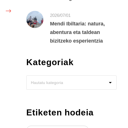
2026/07/01
Mendi Ibiltaria: natura,
abentura eta taldean
bizitzeko esperientzia
Kategoriak
Etiketen hodeia