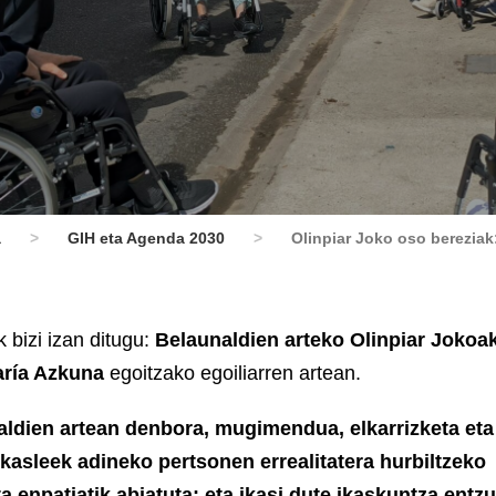
a
>
GIH eta Agenda 2030
>
Olinpiar Joko oso bereziak:
 bizi izan ditugu:
Belaunaldien arteko Olinpiar Jokoa
aría Azkuna
egoitzako egoiliarren artean.
naldien artean denbora, mugimendua, elkarrizketa eta
Ikasleek adineko pertsonen errealitatera hurbiltzeko
a enpatiatik abiatuta; eta ikasi dute ikaskuntza entz