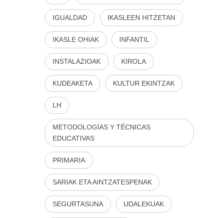
IGUALDAD
IKASLEEN HITZETAN
IKASLE OHIAK
INFANTIL
INSTALAZIOAK
KIROLA
KUDEAKETA
KULTUR EKINTZAK
LH
METODOLOGÍAS Y TÉCNICAS
EDUCATIVAS
PRIMARIA
SARIAK ETA AINTZATESPENAK
SEGURTASUNA
UDALEKUAK