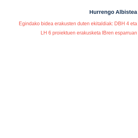
Hurrengo Albistea
Egindako bidea erakusten duten ekitaldiak: DBH 4 eta
LH 6 proiektuen erakusketa IBren esparruan