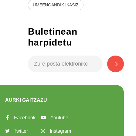
UMEENGANDIK IKASIZ
Buletinean
harpidetu
AURKI GAITZAZU
Facebook
Youtube
Twitter
Instagram