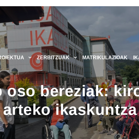
ROIEKTUA
ZERBITZUAK
MATRIKULAZIOAK
I
 oso bereziak: kir
 arteko ikaskuntza