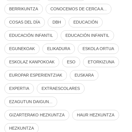
BERRIKUNTZA
CONOCEMOS DE CERCA A...
COSAS DEL DÍA
DBH
EDUCACIÓN
EDUCACIÓN INFANTIL
EDUCACIÓN INFANTIL
EGUNEKOAK
ELIKADURA
ESKOLA ORTUA
ESKOLAZ KANPOKOAK
ESO
ETORKIZUNA
EUROPAR ESPERIENTZIAK
EUSKARA
EXPERTIA
EXTRAESCOLARES
EZAGUTUN DAIGUN...
GIZARTERAKO HEZKUNTZA
HAUR HEZKUNTZA
HEZKUNTZA