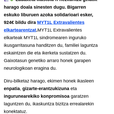
harago doala sinesten dugu. Bigarren
eskuko liburuen azoka solidarioari esker,
924€ bildu dira
MYT1L Extravalientes
elkartearentzat
.
MYT1L Extravalientes
elkarteak MYT1L sindromearen inguruko
ikusgarritasuna handitzen du, familiei laguntza
eskaintzen die eta ikerketa sustatzen du.
Gaixotasun genetiko arraro honek garapen
neurologikoan eragina du.
Diru-bilketaz harago, ekimen honek ikasleen
enpatia
,
gizarte-erantzukizuna
eta
ingurunearekiko konpromisoa
garatzen
laguntzen du, ikaskuntza bizitza errealarekin
konektatuz.