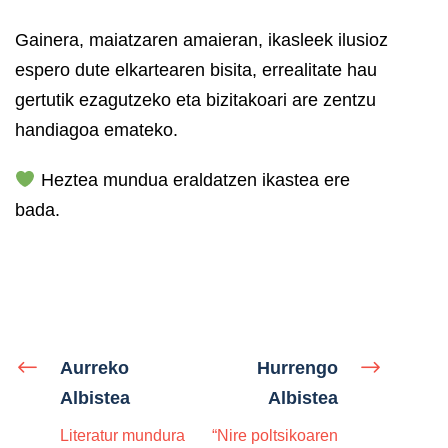
Gainera, maiatzaren amaieran, ikasleek ilusioz
espero dute elkartearen bisita, errealitate hau
gertutik ezagutzeko eta bizitakoari are zentzu
handiagoa emateko.
Heztea mundua eraldatzen ikastea ere
bada.
Aurreko
Hurrengo
Albistea
Albistea
Literatur mundura
“Nire poltsikoaren