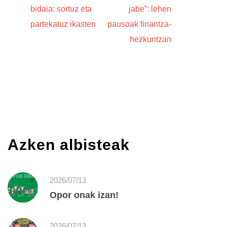
bidaia: sortuz eta
jabe”: lehen
partekatuz ikasten
pausoak finantza-
hezkuntzan
Azken albisteak
2026/07/13
Opor onak izan!
2026/07/13