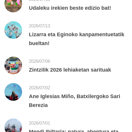
Udaleku irekien beste edizio bat!
2026/07/13
Lizarra eta Eginoko kanpamentuetatik
bueltan!
2026/07/06
Zintzilik 2026 lehiaketan sarituak
2026/07/02
Ane Iglesias Miño, Batxilergoko Sari
Berezia
2026/07/01
Mendi Ibiltaria: natura, abentura eta