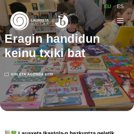
EU
ES
Eragin handidun
keinu txiki bat
GIH ETA AGENDA 2030
Lauaxeta Ikastola
-n hezkuntza gelatik