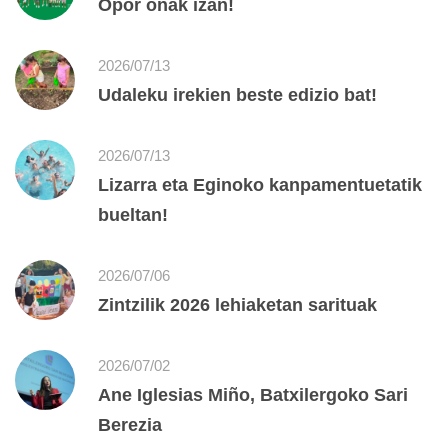
Opor onak izan!
2026/07/13
Udaleku irekien beste edizio bat!
2026/07/13
Lizarra eta Eginoko kanpamentuetatik
bueltan!
2026/07/06
Zintzilik 2026 lehiaketan sarituak
2026/07/02
Ane Iglesias Miño, Batxilergoko Sari
Berezia