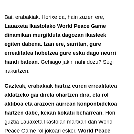
Bai, erabakiak. Horixe da, hain zuzen ere,
Lauaxeta Ikastolako World Peace Game
dinamikan murgilduta dagozan ikasleek
egiten dabena. Izan ere, sarritan, gure
errealitatea hobetzea gure esku dago neurri
handi batean
.
Gehiago jakin nahi dozu? Segi
irakurtzen.
Gazteak, erabakiak hartuz euren errealitatea
aldatzeko gai direla ohartzen dira, eta rol
aktiboa eta arazoen aurrean konponbidekoa
hartzen dabe, kexan kokatu beharrean
. Hori
guztia Lauaxeta Ikastolan martxan dan World
Peace Game rol jokoari esker.
World Peace