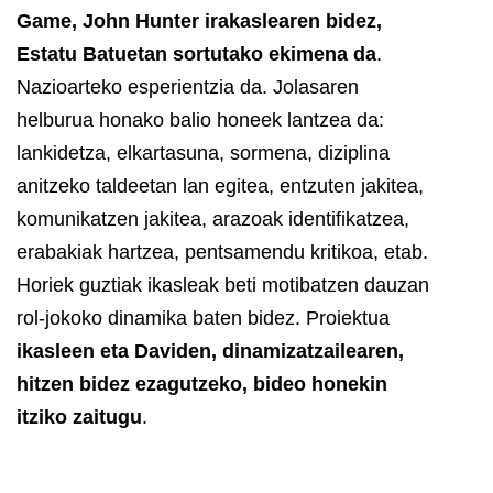
Game, John Hunter irakaslearen bidez,
Estatu Batuetan sortutako ekimena da
.
Nazioarteko esperientzia da. Jolasaren
helburua honako balio honeek lantzea da:
lankidetza, elkartasuna, sormena, diziplina
anitzeko taldeetan lan egitea, entzuten jakitea,
komunikatzen jakitea, arazoak identifikatzea,
erabakiak hartzea, pentsamendu kritikoa, etab.
Horiek guztiak ikasleak beti motibatzen dauzan
rol-jokoko dinamika baten bidez.
Proiektua
ikasleen eta Daviden, dinamizatzailearen,
hitzen bidez ezagutzeko, bideo honekin
itziko zaitugu
.