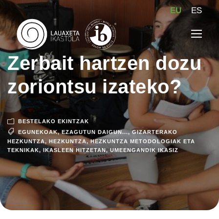
EU
ES
Zerbait hartzen dozu
zoriontsu izateko?
BESTELAKO EKINTZAK
EGUNEKOAK
,
EZAGUTUN DAIGUN...
,
GIZARTERAKO
HEZKUNTZA
,
HEZKUNTZA
,
HEZKUNTZA METODOLOGIAK ETA
TEKNIKAK
,
IKASLEEN HITZETAN
,
UMEENGANDIK IKASIZ