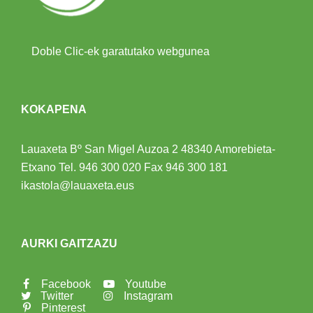
Doble Clic-ek garatutako webgunea
KOKAPENA
Lauaxeta Bº San Migel Auzoa 2
48340 Amorebieta-
Etxano
Tel.
946 300 020
Fax 946 300 181
ikastola@lauaxeta.eus
AURKI GAITZAZU
Facebook
Youtube
Twitter
Instagram
Pinterest