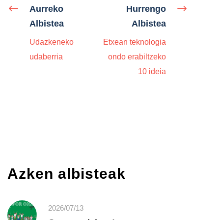
Aurreko
Hurrengo
Albistea
Albistea
Udazkeneko
Etxean teknologia
udaberria
ondo erabiltzeko
10 ideia
Azken albisteak
2026/07/13