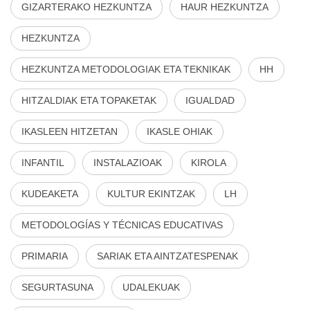
GIZARTERAKO HEZKUNTZA
HAUR HEZKUNTZA
HEZKUNTZA
HEZKUNTZA METODOLOGIAK ETA TEKNIKAK
HH
HITZALDIAK ETA TOPAKETAK
IGUALDAD
IKASLEEN HITZETAN
IKASLE OHIAK
INFANTIL
INSTALAZIOAK
KIROLA
KUDEAKETA
KULTUR EKINTZAK
LH
METODOLOGÍAS Y TÉCNICAS EDUCATIVAS
PRIMARIA
SARIAK ETA AINTZATESPENAK
SEGURTASUNA
UDALEKUAK