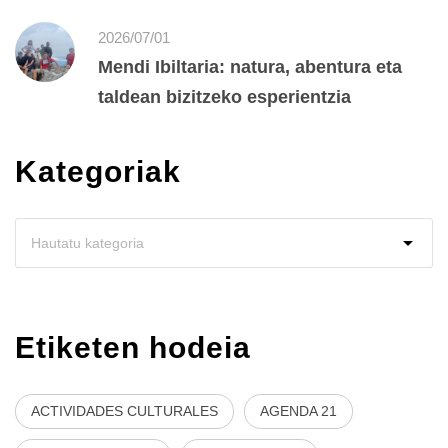
2026/07/01
Mendi Ibiltaria: natura, abentura eta
taldean bizitzeko esperientzia
Kategoriak
Etiketen hodeia
ACTIVIDADES CULTURALES
AGENDA 21