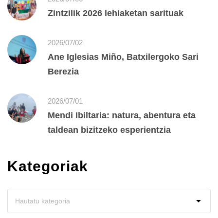
Zintzilik 2026 lehiaketan sarituak
2026/07/02
Ane Iglesias Miño, Batxilergoko Sari
Berezia
2026/07/01
Mendi Ibiltaria: natura, abentura eta
taldean bizitzeko esperientzia
Kategoriak