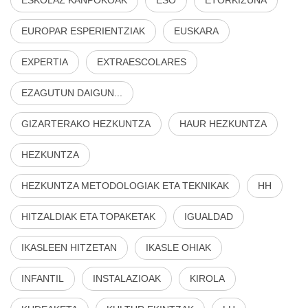
ESKOLAZ KANPOKOAK
ESO
ETORKIZUNA
EUROPAR ESPERIENTZIAK
EUSKARA
EXPERTIA
EXTRAESCOLARES
EZAGUTUN DAIGUN...
GIZARTERAKO HEZKUNTZA
HAUR HEZKUNTZA
HEZKUNTZA
HEZKUNTZA METODOLOGIAK ETA TEKNIKAK
HH
HITZALDIAK ETA TOPAKETAK
IGUALDAD
IKASLEEN HITZETAN
IKASLE OHIAK
INFANTIL
INSTALAZIOAK
KIROLA