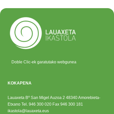
Doble Clic-ek garatutako webgunea
KOKAPENA
Lauaxeta Bº San Migel Auzoa 2
48340 Amorebieta-
Etxano
Tel.
946 300 020
Fax 946 300 181
ikastola@lauaxeta.eus