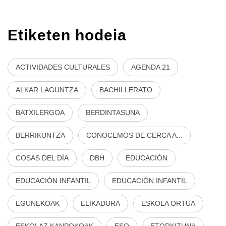
Etiketen hodeia
ACTIVIDADES CULTURALES
AGENDA 21
ALKAR LAGUNTZA
BACHILLERATO
BATXILERGOA
BERDINTASUNA
BERRIKUNTZA
CONOCEMOS DE CERCA A...
COSAS DEL DÍA
DBH
EDUCACIÓN
EDUCACIÓN INFANTIL
EDUCACIÓN INFANTIL
EGUNEKOAK
ELIKADURA
ESKOLA ORTUA