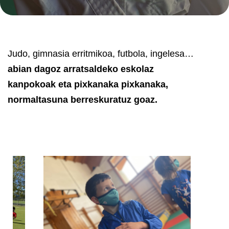
Judo, gimnasia erritmikoa, futbola, ingelesa…
abian dagoz arratsaldeko eskolaz
kanpokoak eta pixkanaka pixkanaka,
normaltasuna berreskuratuz goaz.