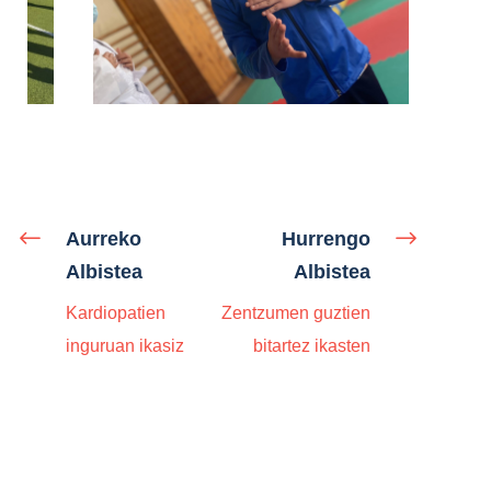
Aurreko
Hurrengo
Albistea
Albistea
Kardiopatien
Zentzumen guztien
inguruan ikasiz
bitartez ikasten