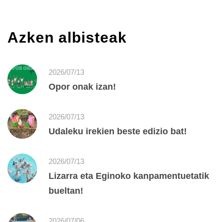
Azken albisteak
2026/07/13
Opor onak izan!
2026/07/13
Udaleku irekien beste edizio bat!
2026/07/13
Lizarra eta Eginoko kanpamentuetatik
bueltan!
2026/07/06