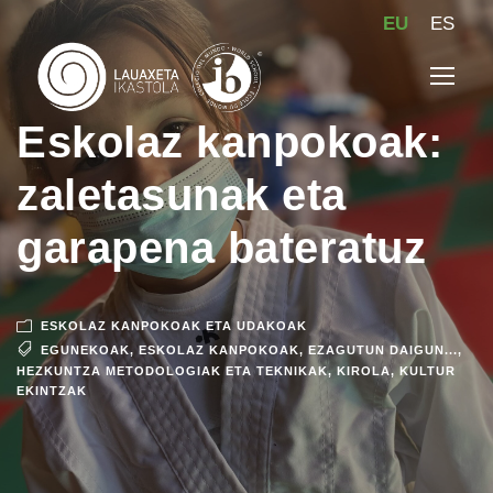
EU
ES
Eskolaz kanpokoak:
zaletasunak eta
garapena bateratuz
ESKOLAZ KANPOKOAK ETA UDAKOAK
EGUNEKOAK
,
ESKOLAZ KANPOKOAK
,
EZAGUTUN DAIGUN...
,
HEZKUNTZA METODOLOGIAK ETA TEKNIKAK
,
KIROLA
,
KULTUR
EKINTZAK