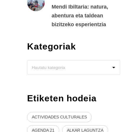
Mendi Ibiltaria: natura,
abentura eta taldean
bizitzeko esperientzia
Kategoriak
Etiketen hodeia
ACTIVIDADES CULTURALES
AGENDA 21
ALKAR LAGUNTZA