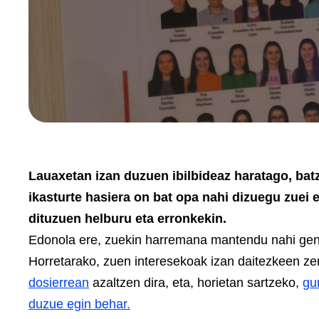
Lauaxetan izan duzuen ibilbideaz haratago, batz
ikasturte hasiera on bat opa nahi dizuegu zuei e
dituzuen helburu eta erronkekin.
Edonola ere, zuekin harremana mantendu nahi genu
Horretarako, zuen interesekoak izan daitezkeen ze
dosierrean
azaltzen dira, eta, horietan sartzeko,
gu
duzue egin behar.