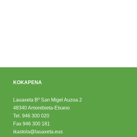
KOKAPENA
Lauaxeta Bº San Migel Auzoa 2
48340 Amorebieta-Etxano
Tel.
946 300 020
Fax 946 300 181
ikastola@lauaxeta.eus