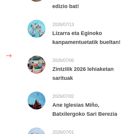
edizio bat!
2026/07/13
Lizarra eta Eginoko
kanpamentuetatik bueltan!
2026/07/06
Zintzilik 2026 lehiaketan
sarituak
2026/07/02
Ane Iglesias Miño,
Batxilergoko Sari Berezia
2026/07/01