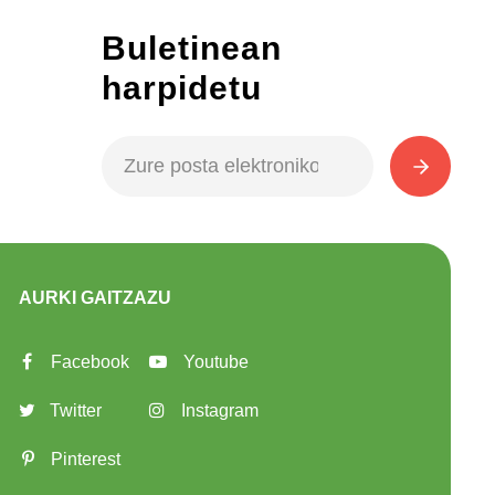
Buletinean
harpidetu
AURKI GAITZAZU
Facebook
Youtube
Twitter
Instagram
Pinterest