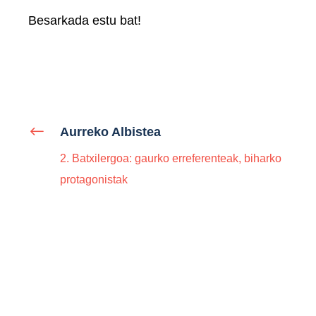
Besarkada estu bat!
Aurreko Albistea
2. Batxilergoa: gaurko erreferenteak, biharko
protagonistak