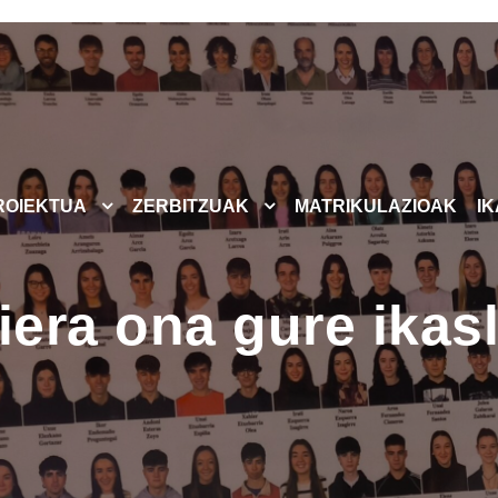
ROIEKTUA
ZERBITZUAK
MATRIKULAZIOAK
I
iera ona gure ikasl