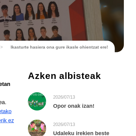
>
Ikasturte hasiera ona gure ikasle ohientzat ere!
Azken albisteak
netan
2026/07/13
ea.
Opor onak izan!
etako
rik ez
2026/07/13
Udaleku irekien beste