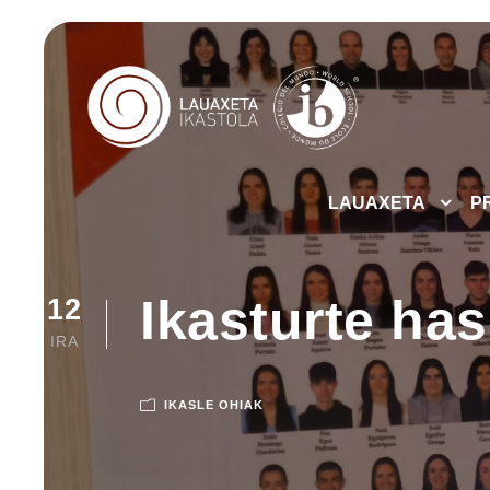
LAUAXETA
P
Ikasturte has
12
IRA
IKASLE OHIAK