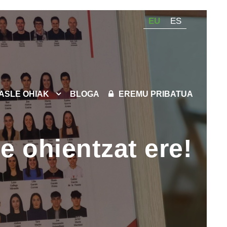
EU
ES
KASLE OHIAK
BLOGA
EREMU PRIBATUA
e ohientzat ere!