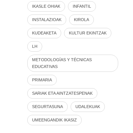
IKASLE OHIAK
INFANTIL
INSTALAZIOAK
KIROLA
KUDEAKETA
KULTUR EKINTZAK
LH
METODOLOGÍAS Y TÉCNICAS
EDUCATIVAS
PRIMARIA
SARIAK ETA AINTZATESPENAK
SEGURTASUNA
UDALEKUAK
UMEENGANDIK IKASIZ