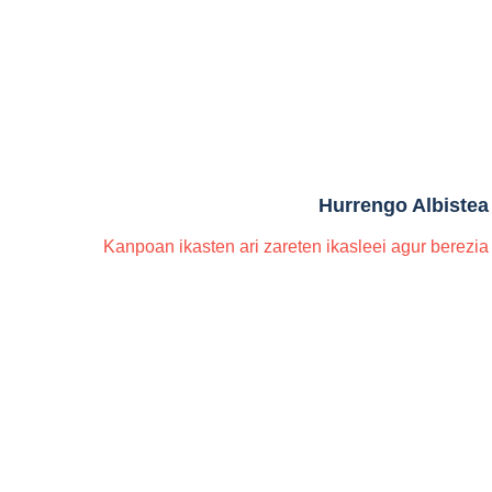
Hurrengo Albistea
Kanpoan ikasten ari zareten ikasleei agur berezia