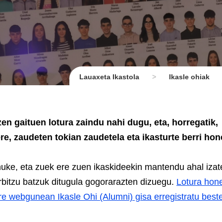
Lauaxeta Ikastola
>
Ikasle ohiak
en gaituen lotura zaindu nahi dugu, eta, horregatik,
re, zaudeten tokian zaudetela eta ikasturte berri ho
ke, eta zuek ere zuen ikaskideekin mantendu ahal izat
rbitzu batzuk ditugula gogorarazten dizuegu.
Lotura hon
re webgunean Ikasle Ohi (Alumni) gisa erregistratu beste